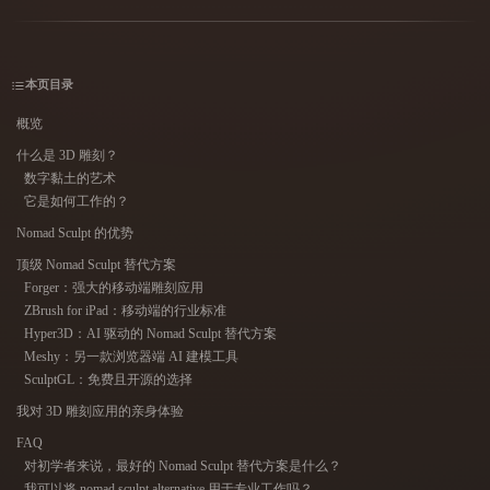
用例
AI 图像重混
AI HDRI 生成器
3D 网格 편집기
3D Printing
Animation
AI 图像增强器
3D 模型搜索引擎
本页目录
Game
Automotive
AI 纹理生成器
SVG 转 3D 转换器
Development
Design
概览
NFT Creation
E-commerce
什么是 3D 雕刻？
数字黏土的艺术
Character
VR/AR
它是如何工作的？
Design
Nomad Sculpt 的优势
Metaverse
Jewelry Design
顶级 Nomad Sculpt 替代方案
Forger：强大的移动端雕刻应用
Mechanical
Engineering
ZBrush for iPad：移动端的行业标准
Hyper3D：AI 驱动的 Nomad Sculpt 替代方案
Meshy：另一款浏览器端 AI 建模工具
插件
SculptGL：免费且开源的选择
Blender
Unity
Unreal
我对 3D 雕刻应用的亲身体验
FAQ
Godot
Maya
3DS Max
对初学者来说，最好的 Nomad Sculpt 替代方案是什么？
我可以将 nomad sculpt alternative 用于专业工作吗？