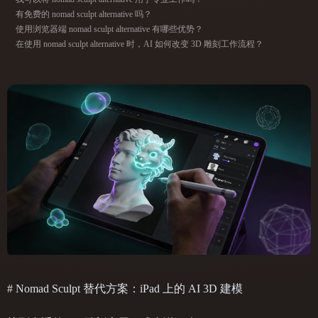
ComfyUI
有免费的 nomad sculpt alternative 吗？
使用浏览器端 nomad sculpt alternative 有哪些优势？
在使用 nomad sculpt alternative 时，AI 如何改变 3D 雕刻工作流程？
21
风格
Abstract
Anime
Cartoon
Cel-Shaded
Fantasy
Flat
Gothic
Hand-Painted
Industrial
Isometric
Low Poly
Medieval
Minimalist
Modern
Organic
Photorealistic
Pixel Art
Realistic
Retro
Stylized
Voxel
# Nomad Sculpt 替代方案：iPad 上的 AI 3D 建模