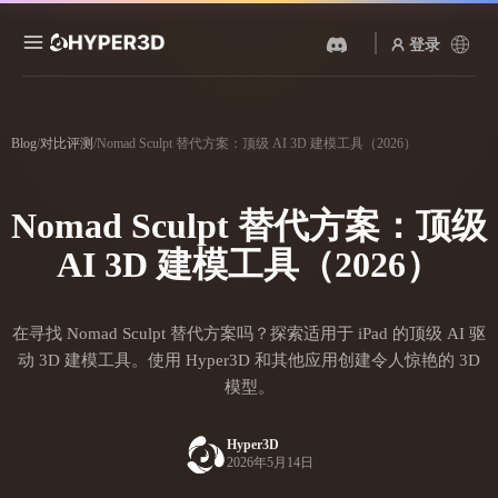
登录
产品
功能
Blog
/
对比评测
/
Nomad Sculpt 替代方案：顶级 AI 3D 建模工具（2026）
Rodin
ChatAvatar
API
图片转 3D
文本转 3D
Nomad Sculpt 替代方案：顶级
定价
上传一张图片，即刻获得 3D
从文字提示到 3D 物体 ——
物体。
即刻完成。
AI 3D 建模工具（2026）
资源
AI 视频生成器
AI 图片生成器
用 AI 从文字或图片创作视
用一句简单提示生成高质量
在寻找 Nomad Sculpt 替代方案吗？探索适用于 iPad 的顶级 AI 驱
频。
视觉内容。
社区
动 3D 建模工具。使用 Hyper3D 和其他应用创建令人惊艳的 3D
模型。
API
将我们的创意 AI 接入你的应
用或工作流。
故事
研究
博客
Hyper3D
2026年5月14日
OmniCraft