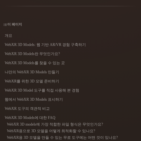
사용 사례
AI 이미지 리믹스
AI HDRI 생성기
3D 메시 편집기
3D Printing
Animation
AI 이미지 향상 도구
3D 모델 검색 엔진
이 페이지
Game
Automotive
AI 텍스처 생성기
SVG to 3D 변환기
Development
Design
개요
NFT Creation
E-commerce
WebXR 3D Models: 웹 기반 AR/VR 경험 구축하기
WebXR 3D Models란 무엇인가요?
Character
VR/AR
Design
WebXR 3D Models를 찾을 수 있는 곳
Metaverse
Jewelry Design
나만의 WebXR 3D Models 만들기
WebXR를 위한 3D 모델 준비하기
Mechanical
Engineering
WebXR 3D Model 도구를 직접 사용해 본 경험
웹에서 WebXR 3D Models 표시하기
플러그인
WebXR 도구의 객관적 비교
Blender
Unity
Unreal
WebXR 3D Models에 대한 FAQ
WebXR 3D models에 가장 적합한 파일 형식은 무엇인가요?
Godot
Maya
3DS Max
WebXR용으로 3D 모델을 어떻게 최적화할 수 있나요?
WebXR용 3D 모델을 만들 수 있는 무료 도구에는 어떤 것이 있나요?