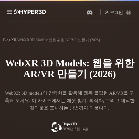
로그인
제품
기능
Blog
/
XR
/
WebXR 3D Models: 웹을 위한 AR/VR 만들기 (2026)
Rodin
ChatAvatar
API
이미지를 3D로
텍스트를 3D로
WebXR 3D Models: 웹을 위한
요금
사진을 업로드하면 3D 오브
텍스트 프롬프트를 3D 오브
젝트를 바로 받아보세요.
젝트로 — 즉시 변환.
AR/VR 만들기 (2026)
리소스
AI 비디오 생성기
AI 이미지 생성기
AI로 텍스트나 이미지에서
간단한 프롬프트로 고품질
WebXR 3D models의 강력함을 활용해 웹용 몰입형 AR/VR을 구
영상을 만드세요.
비주얼을 생성하세요.
커뮤니티
축해 보세요. 이 가이드에서는 에셋 찾기, 최적화, 그리고 제작한
API
결과물을 표시하는 방법까지 다룹니다.
우리의 크리에이티브 AI를
앱이나 워크플로에 연결하세
스토리
연구
블로그
요.
Hyper3D
2026년 5월 14일
OmniCraft