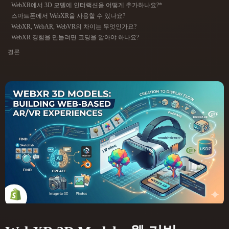
WebXR에서 3D 모델에 인터랙션을 어떻게 추가하나요?*
ComfyUI
스마트폰에서 WebXR을 사용할 수 있나요?
WebXR, WebAR, WebVR의 차이는 무엇인가요?
21
스타일
WebXR 경험을 만들려면 코딩을 알아야 하나요?
결론
Abstract
Anime
Cartoon
Cel-Shaded
Fantasy
Flat
Gothic
Hand-Painted
Industrial
Isometric
Low Poly
Medieval
Minimalist
Modern
Organic
Photorealistic
Pixel Art
Realistic
Retro
Stylized
Voxel