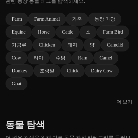
관련 농장 동물 태그를 탐색하세요.
Farm
Farm Animal
가축
농장 마당
Equine
Horse
Cattle
소
Farm Bird
가금류
Chicken
돼지
양
Camelid
Cow
라마
수탉
Ram
Camel
Donkey
조랑말
Chick
Dairy Cow
Goat
더 보기
동물 탐색
더 넓은 검색을 위해 다른 동물 하위 카테고리를 둘러보