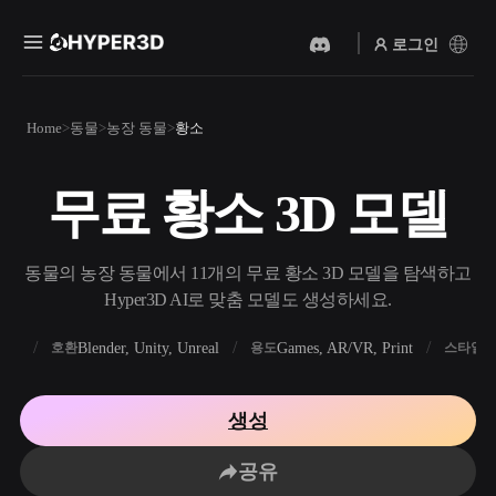
로그인
제품
Home
동물
농장 동물
황소
기능
Rodin
ChatAvatar
API
무료 황소 3D 모델
이미지를 3D로
텍스트를 3D로
요금
사진을 업로드하면 3D 오브
텍스트 프롬프트를 3D 오브
젝트를 바로 받아보세요.
젝트로 — 즉시 변환.
리소스
동물의 농장 동물에서 11개의 무료 황소 3D 모델을 탐색하고
AI 비디오 생성기
AI 이미지 생성기
Hyper3D AI로 맞춤 모델도 생성하세요.
AI로 텍스트나 이미지에서
간단한 프롬프트로 고품질
영상을 만드세요.
비주얼을 생성하세요.
FBX
Blender, Unity, Unreal
Games, AR/VR, Print
R
호환
용도
스타일
커뮤니티
API
우리의 크리에이티브 AI를
생성
앱이나 워크플로에 연결하세
스토리
연구
블로그
요.
공유
OmniCraft