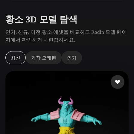
사용 사례
AI 이미지 리믹스
AI HDRI 생성기
3D 메시 편집기
3D Printing
Animation
AI 이미지 향상 도구
3D 모델 검색 엔진
황소 3D 모델 탐색
Game
Automotive
AI 텍스처 생성기
SVG to 3D 변환기
Development
Design
인기, 신규, 이전 황소 에셋을 비교하고 Rodin 모델 페이
지에서 확인하거나 편집하세요.
NFT Creation
E-commerce
Character
VR/AR
Design
최신
가장 오래된
인기
Metaverse
Jewelry Design
Mechanical
Engineering
플러그인
Blender
Unity
Unreal
Godot
Maya
3DS Max