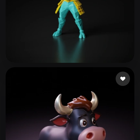
ComfyUI
21
스타일
Abstract
Anime
Cartoon
Cel-Shaded
Fantasy
Flat
Gothic
Hand-Painted
Industrial
Isometric
Low Poly
Medieval
112 좋아요
xcvs
Minimalist
Modern
Organic
Photorealistic
Pixel Art
Realistic
Retro
Stylized
Voxel