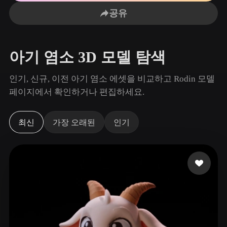
사용 사례
AI 이미지 리믹스
AI HDRI 생성기
3D 메시 편집기
공유
3D Printing
Animation
AI 이미지 향상 도구
3D 모델 검색 엔진
Game
Automotive
AI 텍스처 생성기
SVG to 3D 변환기
Development
Design
아기 염소 3D 모델 탐색
NFT Creation
E-commerce
인기, 신규, 이전 아기 염소 에셋을 비교하고 Rodin 모델
Character
페이지에서 확인하거나 편집하세요.
VR/AR
Design
Metaverse
Jewelry Design
최신
가장 오래된
인기
Mechanical
Engineering
플러그인
Blender
Unity
Unreal
Godot
Maya
3DS Max