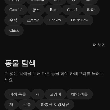
Camelid
황소
Ram
Camel
라마
수탉
조랑말
Donkey
Dairy Cow
Chick
더 보기
동물 탐색
더 넓은 검색을 위해 다른 동물 하위 카테고리를 둘러보
세요.
야생 동물
새
고양이
해양 생물
개
곤충
파충류 & 양서류