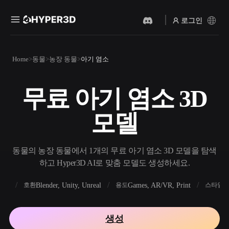
로그인
제품
Home
동물
농장 동물
아기 염소
기능
Rodin
ChatAvatar
API
무료 아기 염소 3D
이미지를 3D로
텍스트를 3D로
요금
사진을 업로드하면 3D 오브
텍스트 프롬프트를 3D 오브
모델
젝트를 바로 받아보세요.
젝트로 — 즉시 변환.
리소스
AI 비디오 생성기
AI 이미지 생성기
AI로 텍스트나 이미지에서
간단한 프롬프트로 고품질
동물의 농장 동물에서 1개의 무료 아기 염소 3D 모델을 탐색
영상을 만드세요.
비주얼을 생성하세요.
하고 Hyper3D AI로 맞춤 모델도 생성하세요.
커뮤니티
API
FBX
Blender, Unity, Unreal
Games, AR/VR, Print
R
호환
용도
스타일
우리의 크리에이티브 AI를
앱이나 워크플로에 연결하세
스토리
연구
블로그
요.
생성
OmniCraft