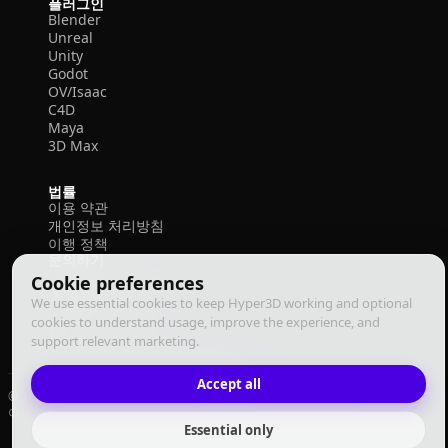
플러그인
Blender
Unreal
Unity
Godot
OV/Isaac
C4D
Maya
3D Max
법률
이용 약관
개인정보 처리방침
이행 정책
문의하기
Cookie preferences
We use essential cookies to keep Hyper3D working and optional
cookies to understand usage, improve the experience, and
support relevant marketing.
Accept all
© 2026 Deemos Corporation. 모든 권리 보유
이용 약관
개인정보 처리방침
이행 정책
한국어
Essential only