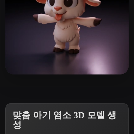
ComfyUI
21
스타일
Abstract
Anime
Cartoon
Cel-Shaded
Fantasy
Flat
Gothic
Hand-Painted
Industrial
Isometric
Low Poly
Medieval
Minimalist
Modern
Organic
Photorealistic
272 좋아요
vita-mink
Pixel Art
Realistic
Retro
Stylized
Voxel
맞춤 아기 염소 3D 모델 생
성