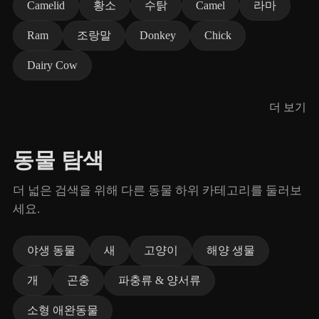
Camelid
황소
수탉
Camel
라마
Ram
조랑말
Donkey
Chick
Dairy Cow
더 보기
동물 탐색
더 넓은 검색을 위해 다른 동물 하위 카테고리를 둘러보
세요.
야생 동물
새
고양이
해양 생물
개
곤충
파충류 & 양서류
소형 애완동물