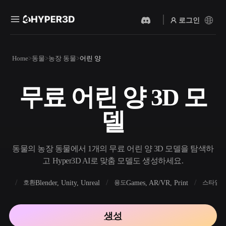
로그인
제품
Home
동물
농장 동물
어린 양
기능
Rodin
ChatAvatar
API
무료 어린 양 3D 모
이미지를 3D로
텍스트를 3D로
요금
사진을 업로드하면 3D 오브
텍스트 프롬프트를 3D 오브
델
젝트를 바로 받아보세요.
젝트로 — 즉시 변환.
리소스
AI 비디오 생성기
AI 이미지 생성기
AI로 텍스트나 이미지에서
간단한 프롬프트로 고품질
동물의 농장 동물에서 1개의 무료 어린 양 3D 모델을 탐색하
영상을 만드세요.
비주얼을 생성하세요.
고 Hyper3D AI로 맞춤 모델도 생성하세요.
커뮤니티
API
FBX
Blender, Unity, Unreal
Games, AR/VR, Print
R
호환
용도
스타일
우리의 크리에이티브 AI를
앱이나 워크플로에 연결하세
스토리
연구
블로그
요.
생성
OmniCraft