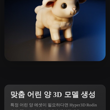
ComfyUI
21
스타일
Abstract
Anime
Cartoon
Cel-Shaded
Fantasy
Flat
Gothic
Hand-Painted
Industrial
Isometric
Low Poly
Medieval
Minimalist
Modern
Organic
Photorealistic
119 좋아요
kumar prasanna
Pixel Art
Realistic
Retro
Stylized
Voxel
맞춤 어린 양 3D 모델 생성
특정 어린 양 에셋이 필요하다면 Hyper3D Rodin