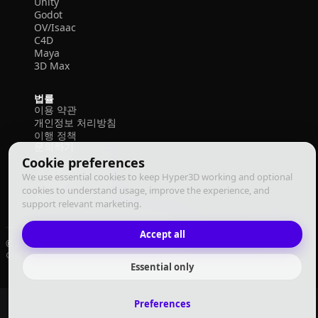
Unity
Godot
OV/Isaac
C4D
Maya
3D Max
법률
이용 약관
개인정보 처리방침
이행 정책
문의하기
Cookie preferences
We use essential cookies to keep Hyper3D working and optional
cookies to understand usage, improve the experience, and
support relevant marketing.
Accept all
© 2026 Deemos Corporation. 모든 권리 보유
이용 약관
개인정보 처리방침
이행 정책
한국어
Essential only
Preferences