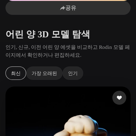
사용 사례
AI 이미지 리믹스
AI HDRI 생성기
3D 메시 편집기
공유
3D Printing
Animation
AI 이미지 향상 도구
3D 모델 검색 엔진
Game
Automotive
AI 텍스처 생성기
SVG to 3D 변환기
Development
Design
어린 양 3D 모델 탐색
NFT Creation
E-commerce
인기, 신규, 이전 어린 양 에셋을 비교하고 Rodin 모델 페
Character
이지에서 확인하거나 편집하세요.
VR/AR
Design
Metaverse
Jewelry Design
최신
가장 오래된
인기
Mechanical
Engineering
플러그인
Blender
Unity
Unreal
Godot
Maya
3DS Max