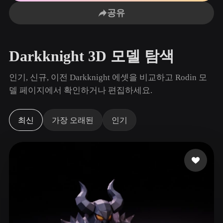
사용 사례
AI 이미지 리믹스
AI HDRI 생성기
3D 메시 편집기
공유
3D Printing
Animation
AI 이미지 향상 도구
3D 모델 검색 엔진
Game
Automotive
AI 텍스처 생성기
SVG to 3D 변환기
Development
Design
Darkknight 3D 모델 탐색
NFT Creation
E-commerce
인기, 신규, 이전 Darkknight 에셋을 비교하고 Rodin 모
Character
델 페이지에서 확인하거나 편집하세요.
VR/AR
Design
Metaverse
Jewelry Design
최신
가장 오래된
인기
Mechanical
Engineering
플러그인
Blender
Unity
Unreal
Godot
Maya
3DS Max