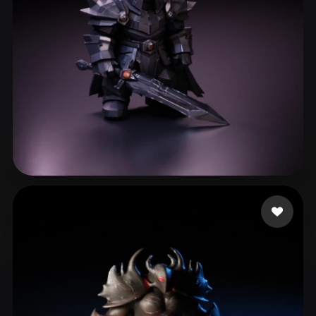
ComfyUI
21
스타일
Abstract
Anime
Cartoon
Cel-Shaded
Fantasy
Flat
Gothic
Hand-Painted
Industrial
Isometric
Low Poly
Medieval
Minimalist
Modern
Organic
Photorealistic
200 좋아요
Vallieres Pierce
Pixel Art
Realistic
Retro
Stylized
Voxel