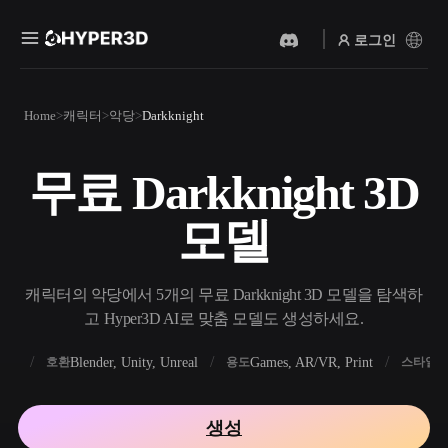
로그인
제품
Home
캐릭터
악당
Darkknight
기능
Rodin
ChatAvatar
API
무료 Darkknight 3D
이미지를 3D로
텍스트를 3D로
요금
사진을 업로드하면 3D 오브
텍스트 프롬프트를 3D 오브
모델
젝트를 바로 받아보세요.
젝트로 — 즉시 변환.
리소스
AI 비디오 생성기
AI 이미지 생성기
AI로 텍스트나 이미지에서
간단한 프롬프트로 고품질
캐릭터의 악당에서 5개의 무료 Darkknight 3D 모델을 탐색하
영상을 만드세요.
비주얼을 생성하세요.
고 Hyper3D AI로 맞춤 모델도 생성하세요.
커뮤니티
API
FBX
Blender, Unity, Unreal
Games, AR/VR, Print
R
호환
용도
스타일
우리의 크리에이티브 AI를
앱이나 워크플로에 연결하세
스토리
연구
블로그
요.
생성
OmniCraft