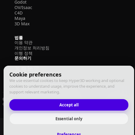
Godot
OV/Isaac
C4D
Maya
3D Max
법률
이용 약관
개인정보 처리방침
이행 정책
문의하기
Cookie preferences
We use essential cookies to keep Hyper3D working and optional
cookies to understand usage, improve the experience, and
support relevant marketing.
© 2026 Deemos Corporation. 모든 권리 보유
이용 약관
개인정보 처리방침
이행 정책
Accept all
한국어
Essential only
Preferences