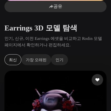
사용 사례
AI 이미지 리믹스
AI HDRI 생성기
3D 메시 편집기
공유
3D Printing
Animation
AI 이미지 향상 도구
3D 모델 검색 엔진
Game
Automotive
AI 텍스처 생성기
SVG to 3D 변환기
Development
Design
Earrings 3D 모델 탐색
NFT Creation
E-commerce
인기, 신규, 이전 Earrings 에셋을 비교하고 Rodin 모델
Character
페이지에서 확인하거나 편집하세요.
VR/AR
Design
Metaverse
Jewelry Design
최신
가장 오래된
인기
Mechanical
Engineering
플러그인
Blender
Unity
Unreal
Godot
Maya
3DS Max