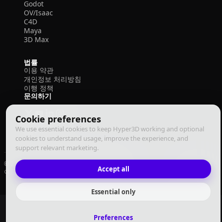
Godot
OV/Isaac
C4D
Maya
3D Max
법률
이용 약관
개인정보 처리방침
이행 정책
문의하기
Cookie preferences
We use essential cookies to keep Hyper3D working and optional
cookies to understand usage, improve the experience, and
support relevant marketing.
© 2026 Deemos Corporation. 모든 권리 보유
Accept all
이용 약관
개인정보 처리방침
이행 정책
한국어
Essential only
Preferences