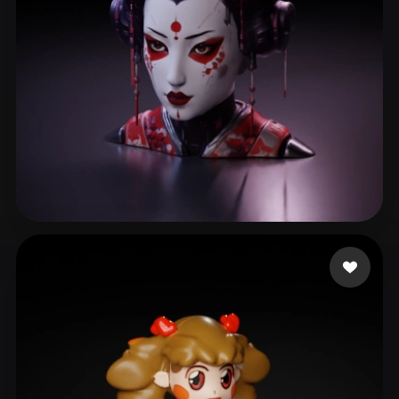
ComfyUI
21
스타일
Abstract
Anime
Cartoon
Cel-Shaded
Fantasy
Flat
Gothic
Hand-Painted
Industrial
Isometric
Low Poly
Medieval
Minimalist
Modern
Organic
Photorealistic
253 좋아요
Ronnebaum Chad
Pixel Art
Realistic
Retro
Stylized
Voxel