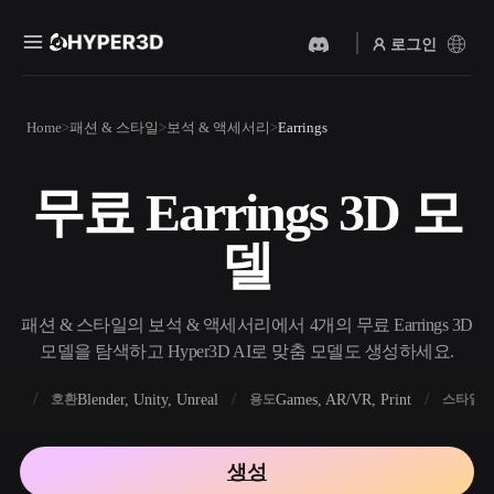
로그인
제품
Home
패션 & 스타일
보석 & 액세서리
Earrings
기능
Rodin
ChatAvatar
API
무료 Earrings 3D 모
이미지를 3D로
텍스트를 3D로
요금
사진을 업로드하면 3D 오브
텍스트 프롬프트를 3D 오브
델
젝트를 바로 받아보세요.
젝트로 — 즉시 변환.
리소스
AI 비디오 생성기
AI 이미지 생성기
AI로 텍스트나 이미지에서
간단한 프롬프트로 고품질
패션 & 스타일의 보석 & 액세서리에서 4개의 무료 Earrings 3D
영상을 만드세요.
비주얼을 생성하세요.
모델을 탐색하고 Hyper3D AI로 맞춤 모델도 생성하세요.
커뮤니티
API
FBX
Blender, Unity, Unreal
Games, AR/VR, Print
R
호환
용도
스타일
우리의 크리에이티브 AI를
앱이나 워크플로에 연결하세
스토리
연구
블로그
요.
생성
OmniCraft