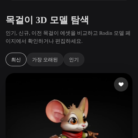
사용 사례
AI 이미지 리믹스
AI HDRI 생성기
3D 메시 편집기
3D Printing
Animation
AI 이미지 향상 도구
3D 모델 검색 엔진
목걸이 3D 모델 탐색
Game
Automotive
AI 텍스처 생성기
SVG to 3D 변환기
Development
Design
인기, 신규, 이전 목걸이 에셋을 비교하고 Rodin 모델 페
이지에서 확인하거나 편집하세요.
NFT Creation
E-commerce
Character
VR/AR
Design
최신
가장 오래된
인기
Metaverse
Jewelry Design
Mechanical
Engineering
플러그인
Blender
Unity
Unreal
Godot
Maya
3DS Max