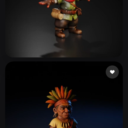
ComfyUI
21
스타일
Abstract
Anime
Cartoon
Cel-Shaded
Fantasy
Flat
Gothic
Hand-Painted
Industrial
Isometric
Low Poly
Medieval
108 좋아요
Pufic Jovan
Minimalist
Modern
Organic
Photorealistic
Pixel Art
Realistic
Retro
Stylized
Voxel