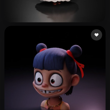
250 좋아요
Ludashov Anton