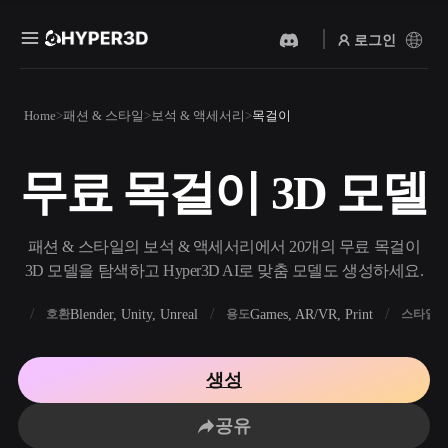
로그인
제품
Home
패션 & 스타일
보석 & 액세서리
목걸이
기능
Rodin
ChatAvatar
API
무료 목걸이 3D 모델
이미지를 3D로
텍스트를 3D로
요금
사진을 업로드하면 3D 오브
텍스트 프롬프트를 3D 오브
젝트를 바로 받아보세요.
젝트로 — 즉시 변환.
리소스
패션 & 스타일의 보석 & 액세서리에서 20개의 무료 목걸이
AI 비디오 생성기
AI 이미지 생성기
3D 모델을 탐색하고 Hyper3D AI로 맞춤 모델도 생성하세요.
AI로 텍스트나 이미지에서
간단한 프롬프트로 고품질
영상을 만드세요.
비주얼을 생성하세요.
FBX
Blender, Unity, Unreal
Games, AR/VR, Print
R
호환
용도
스타일
커뮤니티
API
우리의 크리에이티브 AI를
생성
앱이나 워크플로에 연결하세
스토리
연구
블로그
요.
공유
OmniCraft