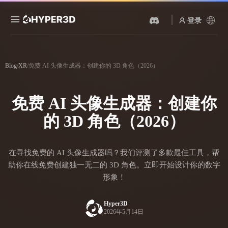
登录
产品
功能
Blog
/
XR
/
免费 AI 头像生成器：创建你的 3D 角色（2026）
Rodin
ChatAvatar
API
图片转 3D
文本转 3D
免费 AI 头像生成器：创建你
定价
上传一张图片，即刻获得 3D
从文字提示到 3D 物体 ——
物体。
即刻完成。
的 3D 角色（2026）
资源
AI 视频生成器
AI 图片生成器
用 AI 从文字或图片创作视
用一句简单提示生成高质量
在寻找免费的 AI 头像生成器吗？我们评测了多款最佳工具，帮
频。
视觉内容。
社区
助你在线免费创建独一无二的 3D 角色。立即开始设计你的数字
形象！
API
将我们的创意 AI 接入你的应
用或工作流。
故事
研究
博客
Hyper3D
2026年5月14日
OmniCraft