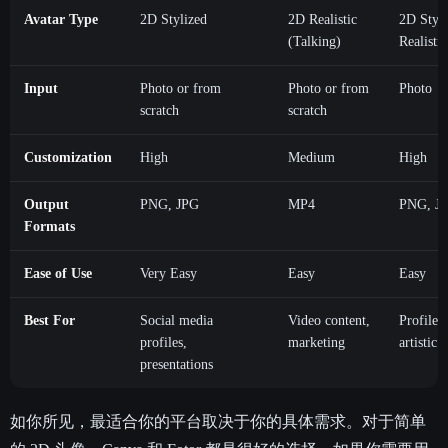
Avatar Type
2D Stylized
2D Realistic
2D Styl
(Talking)
Realistic
Input
Photo or from
Photo or from
Photo
scratch
scratch
Customization
High
Medium
High
Output
PNG, JPG
MP4
PNG, J
Formats
Ease of Use
Very Easy
Easy
Easy
Best For
Social media
Video content,
Profile p
profiles,
marketing
artistic 
presentations
如你所见，最适合你的平台取决于你的具体需求。对于简单