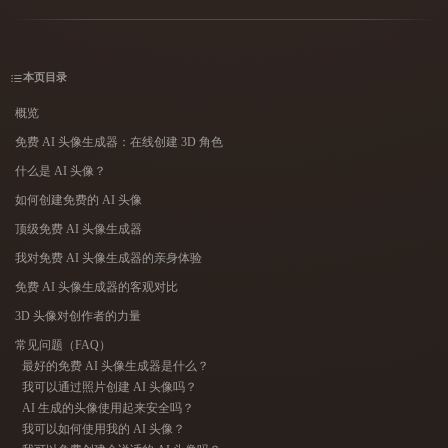
用例
AI 图像重混
AI HDRI 生成器
3D 网格 편집기
3D Printing
Animation
AI 图像增强器
3D 模型搜索引擎
本页目录
Game
Automotive
AI 纹理生成器
SVG 转 3D 转换器
Development
Design
概览
NFT Creation
E-commerce
免费 AI 头像生成器：在线创建 3D 角色
什么是 AI 头像？
Character
VR/AR
Design
如何创建免费的 AI 头像
Metaverse
Jewelry Design
顶级免费 AI 头像生成器
我对免费 AI 头像生成器的亲身体验
Mechanical
Engineering
免费 AI 头像生成器的客观对比
3D 头像对创作者的力量
插件
常见问题（FAQ）
最好的免费 AI 头像生成器是什么？
Blender
Unity
Unreal
我可以通过照片创建 AI 头像吗？
AI 生成的头像使用起来安全吗？
Godot
Maya
3DS Max
我可以如何使用我的 AI 头像？