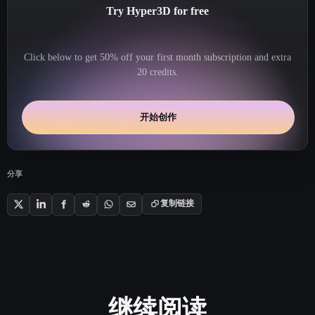
Try Hyper3D for free
Click below to get 50% off your first month subscription and extra
20 credits.
开始创作
分享
复制链接
继续阅读