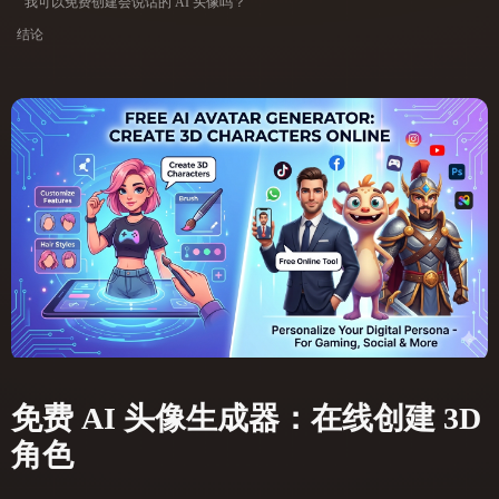
我可以免费创建会说话的 AI 头像吗？
ComfyUI
结论
21
风格
Abstract
Anime
Cartoon
Cel-Shaded
Fantasy
Flat
Gothic
Hand-Painted
Industrial
Isometric
Low Poly
Medieval
Minimalist
Modern
Organic
Photorealistic
Pixel Art
Realistic
Retro
Stylized
Voxel
免费 AI 头像生成器：在线创建 3D
角色