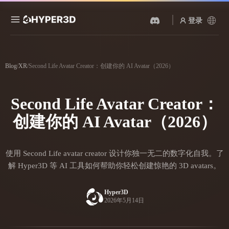
登录
产品
功能
Blog
/
XR
/
Second Life Avatar Creator：创建你的 AI Avatar（2026）
Rodin
ChatAvatar
API
图片转 3D
文本转 3D
Second Life Avatar Creator：
定价
上传一张图片，即刻获得 3D
从文字提示到 3D 物体 ——
物体。
即刻完成。
创建你的 AI Avatar（2026）
资源
AI 视频生成器
AI 图片生成器
用 AI 从文字或图片创作视
用一句简单提示生成高质量
使用 Second Life avatar creator 设计你独一无二的数字化自我。了
频。
视觉内容。
社区
解 Hyper3D 等 AI 工具如何帮助你轻松创建惊艳的 3D avatars。
API
将我们的创意 AI 接入你的应
Hyper3D
用或工作流。
2026年5月14日
故事
研究
博客
OmniCraft