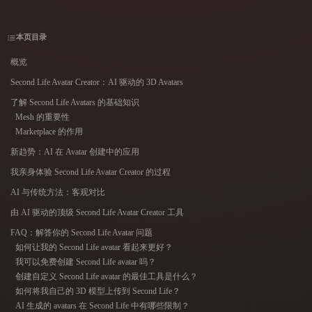
用例
AI 图像重混
AI HDRI 生成器
3D 网格 편집기
3D Printing
Animation
AI 图像增强器
3D 模型搜索引擎
本页目录
Game
Automotive
AI 纹理生成器
SVG 转 3D 转换器
概览
Development
Design
Second Life Avatar Creator：AI 驱动的 3D Avatars
NFT Creation
E-commerce
了解 Second Life Avatars 的基础知识
Mesh 的重要性
Character
VR/AR
Design
Marketplace 的作用
新趋势：AI 在 Avatar 创建中的应用
Metaverse
Jewelry Design
我亲身体验 Second Life Avatar Creator 的过程
Mechanical
AI 与传统方法：客观对比
Engineering
由 AI 驱动的顶级 Second Life Avatar Creator 工具
插件
FAQ：解答你的 Second Life Avatar 问题
如何让我的 Second Life avatar 看起来更好？
Blender
Unity
Unreal
我可以免费创建 Second Life avatar 吗？
创建自定义 Second Life avatar 的最佳工具是什么？
Godot
Maya
3DS Max
如何将我自己的 3D 模型上传到 Second Life？
AI 生成的 avatars 在 Second Life 中有哪些限制？