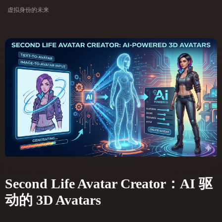
ComfyUI
虚拟身份的未来
21
风格
Abstract
Anime
Cartoon
Cel-Shaded
Fantasy
Flat
Gothic
Hand-Painted
Industrial
Isometric
Low Poly
Medieval
Minimalist
Modern
Organic
Photorealistic
Pixel Art
Realistic
Retro
Stylized
Second Life Avatar Creator：AI 驱
Voxel
动的 3D Avatars