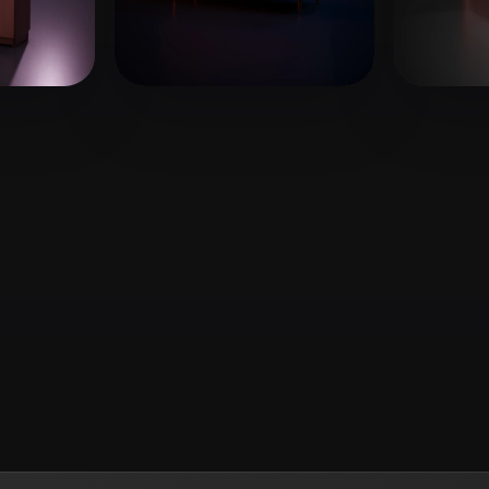
 Art
Realistic
Retro
9 点赞
12 点赞
mike
lagir