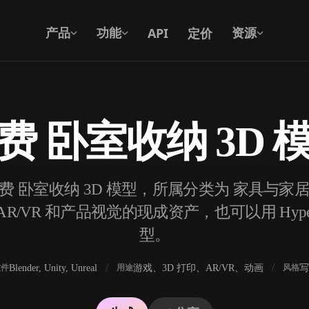
API
定价
产品
功能
资源
费 卧室收纳 3D 
文本转 3D
从文字提示到 3D 物体 —— 即刻完成。
个免费 卧室收纳 3D 模型，所属分类为 家具与家
API
将我们的创意 AI 接入你的应用或工作
/VR 和产品视觉的现成资产，也可以用 Hyper
流。
型。
Blender, Unity, Unreal
游戏、3D 打印、AR/VR、动画
写
软件
用途
风格
3D 模型搜索引擎
器
SVG 转 3D 转换器