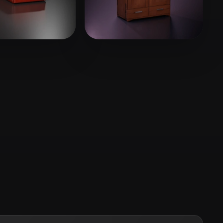
Stylized
Voxel
16 点赞
13 点赞
l123
Liam