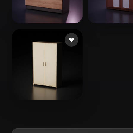
Organic
Photorealistic
Pixel
29 点赞
1
cicheck
Lohia Abrar
17 点赞
Liam