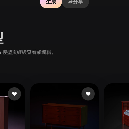
生成
分享
Game
n
Development
ce
VR/AR
型
Mechanical
Engineering
in 模型页继续查看或编辑。
ot
Maya
3DS Max
ComfyUI
oon
Cel-Shaded
Fantasy
tric
Low Poly
Medieval