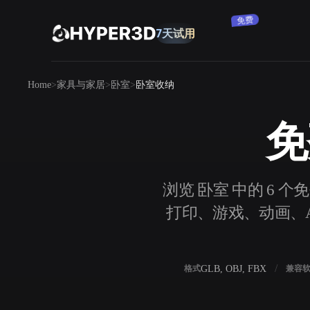
免费
7天试用
产品
Home
家具与家居
卧室
卧室收纳
功能
Rodin
ChatAvatar
API
免
图片转 3D
定价
上传一张图片，即刻获得 3D 物体。
资源
浏览 卧室 中的 6 
AI 图片生成器
打印、游戏、动画、AR
用一句简单提示生成高质量视觉内容。
社区
OmniCraft
GLB, OBJ, FBX
格式
兼容
AI 图像重混
AI 纹理生成器
故事
研究
博客
AI 图像增强器
AI HDRI 生成