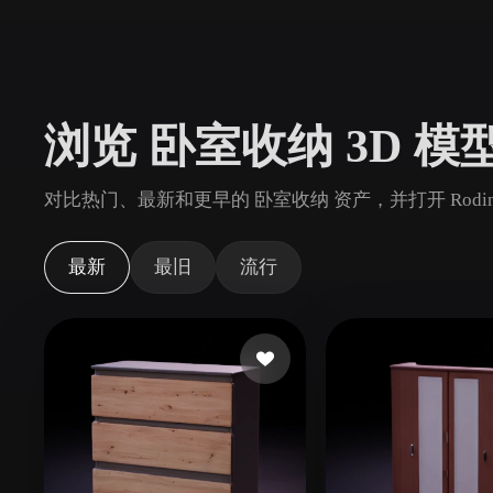
用例
3D Printing
Animatio
NFT Creation
E-commer
浏览 卧室收纳 3D 模
Jewelry
Metaverse
Design
对比热门、最新和更早的 卧室收纳 资产，并打开 Rod
插件
Blender
Unity
Unreal
God
最新
最旧
流行
风格
Abstract
Anime
Cart
Hand-Painted
Industrial
Isome