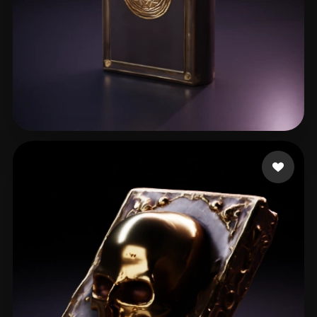
jeremiah caden
20 likes