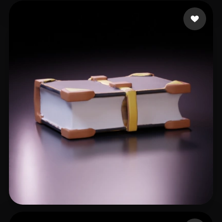
Maciej
18 likes
Emm
8 likes