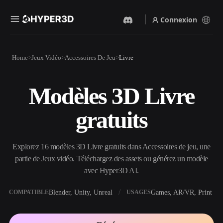
Connexion
Produits
Home
Jeux Vidéo
Accessoires De Jeu
Livre
Fonctionnalités
Rodin
ChatAvatar
API
Modèles 3D Livre
Image Vers 3D
Texte Vers 3D
Tarifs
Importez une image, obtenez
Du prompt textuel à l'objet
gratuits
un objet 3D instantanément.
3D — instantanément.
Ressources
Générateur D’images IA
Générateur Vidéo IA
Générez des visuels de haute
Créez des vidéos à partir de
Explorez 16 modèles 3D Livre gratuits dans Accessoires de jeu, une
qualité à partir d'un simple
texte ou d'images avec l'IA.
prompt.
partie de Jeux vidéo. Téléchargez des assets ou générez un modèle
Communauté
avec Hyper3D AI.
API
Intégrez notre IA créative à
votre application ou votre
Blender, Unity, Unreal
Games, AR/VR, Print
COMPATIBLE
USAGES
Histoire
Recherche
Blog
workflow.
OmniCraft