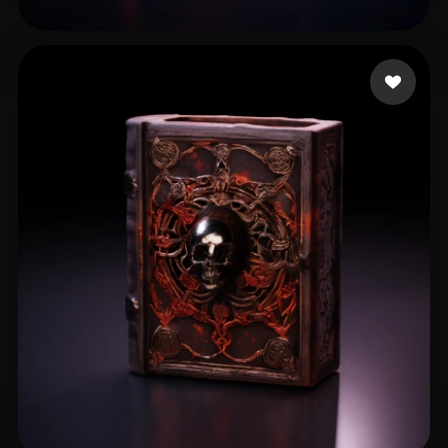
spcarso
13 likes