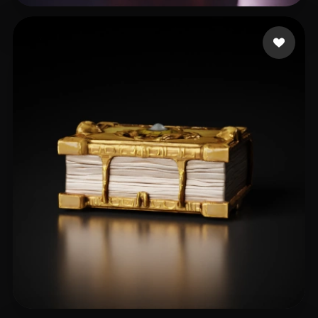
Zikril Winal
13 likes