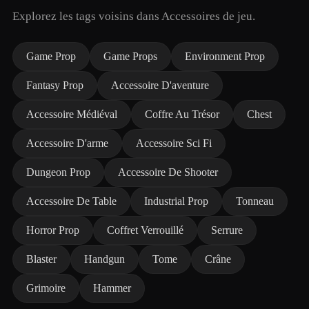
Explorez les tags voisins dans Accessoires de jeu.
Game Prop
Game Props
Environment Prop
Fantasy Prop
Accessoire D'aventure
Accessoire Médiéval
Coffre Au Trésor
Chest
Accessoire D'arme
Accessoire Sci Fi
Dungeon Prop
Accessoire De Shooter
Accessoire De Table
Industrial Prop
Tonneau
Horror Prop
Coffret Verrouillé
Serrure
Blaster
Handgun
Tome
Crâne
Grimoire
Hammer