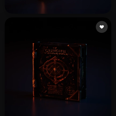
spcarso
12 likes