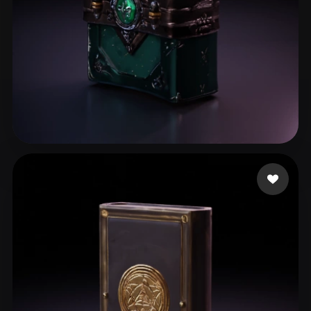
Fedorov Alexey
87 likes