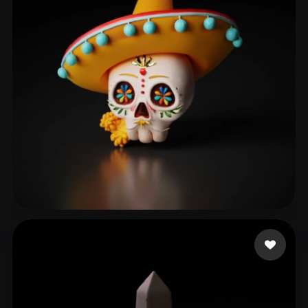
ComfyUI
21
Styles
Abstract
Anime
Cartoon
Cel-Shaded
Fantasy
Flat
Gothic
Hand-Painted
Industrial
Isometric
Low Poly
Medieval
Minimalist
Modern
Organic
Photorealistic
Pixel Art
Realistic
Retro
Stylized
Grigoryan Narek
60 likes
Voxel