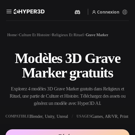
Connexion
Produits
Home
Culture Et Histoire
Religieux Et Rituel
Grave Marker
Fonctionnalités
Rodin
ChatAvatar
API
Modèles 3D Grave
Image Vers 3D
Texte Vers 3D
Tarifs
Importez une image, obtenez
Du prompt textuel à l'objet
Marker gratuits
un objet 3D instantanément.
3D — instantanément.
Ressources
Générateur D’images IA
Générateur Vidéo IA
Générez des visuels de haute
Créez des vidéos à partir de
Explorez 4 modèles 3D Grave Marker gratuits dans Religieux et
qualité à partir d'un simple
texte ou d'images avec l'IA.
prompt.
Rituel, une partie de Culture et Histoire. Téléchargez des assets ou
Communauté
générez un modèle avec Hyper3D AI.
API
Intégrez notre IA créative à
votre application ou votre
Blender, Unity, Unreal
Games, AR/VR, Print
COMPATIBLE
USAGES
Histoire
Recherche
Blog
workflow.
OmniCraft