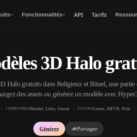
API
Tarifs
uits
Fonctionnalités
Ressour
èles 3D Halo grat
Texte Vers 3D
Du prompt textuel à l'objet 3D —
instantanément.
 Halo gratuits dans Religieux et Rituel, une partie d
API
Intégrez notre IA créative à votre application
hargez des assets ou générez un modèle avec Hyper
ou votre workflow.
Blender, Unity, Unreal
Games, AR/VR, Print
COMPATIBLE
USAGES
xtures IA
Moteur de recherche de modèles 3D
Générer
Partager
I IA
Convertisseur SVG vers 3D