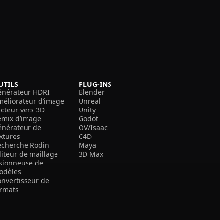
UTILS
PLUG-INS
énérateur HDRI
Blender
méliorateur d’image
Unreal
ecteur vers 3D
Unity
emix d’image
Godot
énérateur de
OV/Isaac
extures
C4D
echerche Rodin
Maya
diteur de maillage
3D Max
isionneuse de
odèles
onvertisseur de
ormats