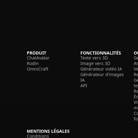
PRODUIT
FONCTIONNALITÉS
O
ChatAvatar
Texte vers 3D
G
Rodin
Image vers 3D
A
OmniCraft
Générateur vidéo IA
V
Générateur d’images
R
IA
G
API
t
R
É
V
m
C
f
MENTIONS LÉGALES
Conditions