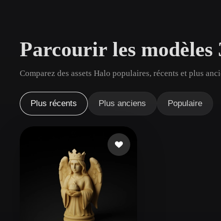
Cas D'utilisation
3D Printing
Animatio
Parcourir les modèles
NFT Creation
E-commer
Jewelry
Metaverse
Comparez des assets Halo populaires, récents et plus anci
Design
Plug-Ins
Plus récents
Plus anciens
Populaire
Blender
Unity
Unreal
God
Styles
Abstract
Anime
Cart
Hand-Painted
Industrial
Isome