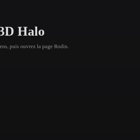
Game
n
Development
 3D Halo
ce
VR/AR
Mechanical
ens, puis ouvrez la page Rodin.
Engineering
ot
Maya
3DS Max
ComfyUI
oon
Cel-Shaded
Fantasy
tric
Low Poly
Medieval