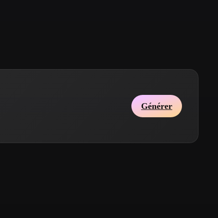
Stylized
Voxel
Générer