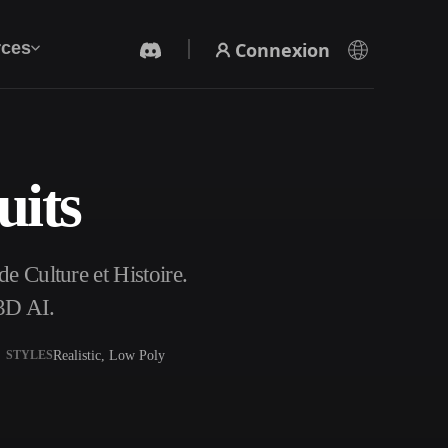
Connexion
ces
uits
Générateur Vidéo IA
Créez des vidéos à partir de texte ou d'images
avec l'IA.
e Culture et Histoire.
3D AI.
Realistic, Low Poly
STYLES
Éditeur de maillage 3D