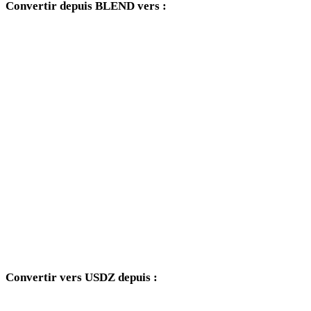
Convertir depuis BLEND vers :
Autres formats cibles disponibles depuis le sélecteur BLEND.
BLEND vers OBJ
BLEND vers FBX
BLEND vers STL
BLEND vers GLB
BLEND vers GLTF
BLEND vers PLY
BLEND vers DAE
Convertir vers USDZ depuis :
Autres formats source dont le sélecteur cible inclut USDZ.