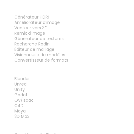
OUTILS
Générateur HDRI
Améliorateur d’image
Vecteur vers 3D
Remix d’image
Générateur de textures
Recherche Rodin
Éditeur de maillage
Visionneuse de modèles
Convertisseur de formats
PLUG-INS
Blender
Unreal
Unity
Godot
OV/Isaac
C4D
Maya
3D Max
MENTIONS LÉGALES