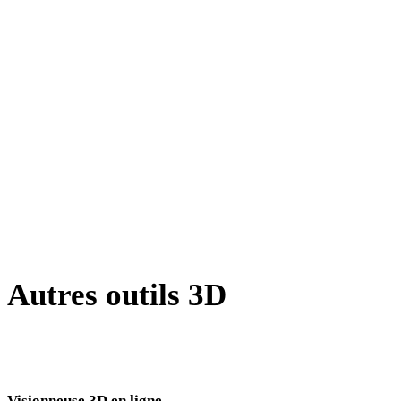
OFF vers USDZ
AMF vers USDZ
X vers USDZ
PNG vers USDZ
JPG vers USDZ
JPEG vers USDZ
Show 7 more
Autres outils 3D
Inspectez les assets source ou convertis dans des visionneuses 3D en
ligne associées avant de les importer dans votre prochain flux.
Visionneuse 3D en ligne