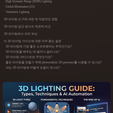
High Dynamic Range (HDR) Lighting
ComfyUI
Global Illumination (GI)
Volumetric Lighting
21
스타일
3D 라이팅 도구에 대한 제 직접적인 경험
3D 라이팅 접근 방식의 객관적 비교
Abstract
Anime
Cartoon
Cel-Shaded
3D 라이팅에서 AI의 부상
Fantasy
Flat
Gothic
Hand-Painted
이 3D 라이팅 가이드에 대한 자주 묻는 질문
3D 라이팅에 가장 좋은 소프트웨어는 무엇인가요?
3D 라이팅을 배우는 데 얼마나 걸리나요?
Industrial
Isometric
Low Poly
Medieval
3D 라이팅 아티스트란 무엇인가요?
좋은 라이팅을 만들기 위해 photorealistic 3D generator를 사용할 수 있나요?
Minimalist
Modern
Organic
Photorealistic
AI는 3D 라이팅에 어떻게 도움이 되나요?
Pixel Art
Realistic
Retro
Stylized
Voxel