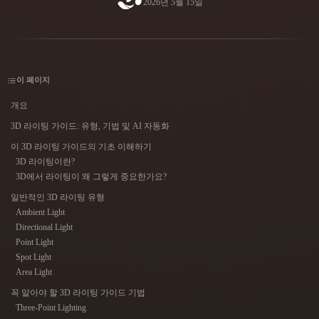
2026년 5월 15일
사용 사례
AI 이미지 리믹스
AI HDRI 생성기
3D 메시 편집기
3D Printing
Animation
AI 이미지 향상 도구
3D 모델 검색 엔진
Game
Automotive
AI 텍스처 생성기
SVG to 3D 변환기
Development
Design
이 페이지
NFT Creation
E-commerce
개요
Character
3D 라이팅 가이드: 유형, 기법 및 AI 자동화
VR/AR
Design
이 3D 라이팅 가이드의 기초 이해하기
Metaverse
Jewelry Design
3D 라이팅이란?
3D에서 라이팅이 왜 그렇게 중요한가요?
Mechanical
일반적인 3D 라이팅 유형
Engineering
Ambient Light
Directional Light
플러그인
Point Light
Spot Light
Blender
Unity
Unreal
Area Light
꼭 알아야 할 3D 라이팅 가이드 기법
Godot
Maya
3DS Max
Three-Point Lighting