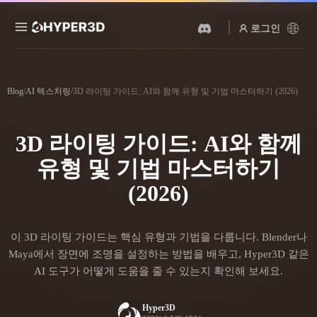
로그인
제품
기능
Blog
/
AI 텍스처링
/
3D 라이팅 가이드: AI와 함께 유형 및 기법 마스터하기 (2026)
Rodin
ChatAvatar
API
이미지를 3D로
텍스트를 3D로
3D 라이팅 가이드: AI와 함께
요금
사진을 업로드하면 3D 오브
텍스트 프롬프트를 3D 오브
젝트를 바로 받아보세요.
젝트로 — 즉시 변환.
유형 및 기법 마스터하기
리소스
(2026)
AI 비디오 생성기
AI 이미지 생성기
AI로 텍스트나 이미지에서
간단한 프롬프트로 고품질
영상을 만드세요.
비주얼을 생성하세요.
커뮤니티
이 3D 라이팅 가이드는 핵심 유형과 기법을 다룹니다. Blender나
API
Maya에서 장면에 조명을 설정하는 방법을 배우고, Hyper3D 같은
우리의 크리에이티브 AI를
앱이나 워크플로에 연결하세
AI 도구가 어떻게 도움을 줄 수 있는지 확인해 보세요.
스토리
연구
블로그
요.
OmniCraft
Hyper3D