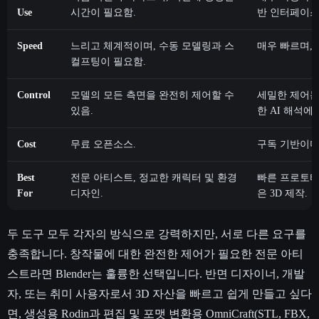
Use
시간이 필요함.
반 인터페이스
Speed
느리고 체계적이며, 수동 모델링과 스
매우 빠르며, 
컬프팅이 필요함.
Control
모델의 모든 측면을 완전히 제어할 수
세밀한 제어는
있음.
한 AI 해석에
Cost
무료 오픈소스.
구독 기반이며,
Best
전문 아티스트, 정교한 캐릭터 및 환경
빠른 프로토타
For
디자인.
은 3D 제작.
두 도구 모두 각자의 방식으로 강력하지만, 서로 다른 요구를
충족합니다. 창작물에 대한 완전한 제어가 필요한 전문 아티
스트라면 Blender는 훌륭한 선택입니다. 반면 디자이너, 개발
자, 또는 취미 사용자로서 3D 자산을 빠르고 쉽게 만들고 싶다
면, 생성용 Rodin과 편집 및 포맷 변환용 OmniCraft(STL, FBX,