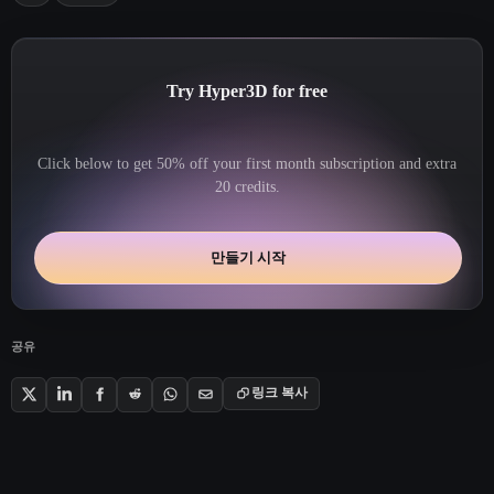
Try Hyper3D for free
Click below to get 50% off your first month subscription and extra
20 credits.
만들기 시작
공유
링크 복사