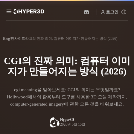
로그인
제품
기능
Blog
/
인사이트
/
CGI의 진짜 의미: 컴퓨터 이미지가 만들어지는 방식 (2026)
Rodin
ChatAvatar
API
이미지를 3D로
텍스트를 3D로
CGI의 진짜 의미: 컴퓨터 이미
요금
사진을 업로드하면 3D 오브
텍스트 프롬프트를 3D 오브
젝트를 바로 받아보세요.
젝트로 — 즉시 변환.
지가 만들어지는 방식 (2026)
리소스
AI 비디오 생성기
AI 이미지 생성기
AI로 텍스트나 이미지에서
간단한 프롬프트로 고품질
cgi meaning을 알아보세요: CGI의 의미는 무엇일까요?
영상을 만드세요.
비주얼을 생성하세요.
커뮤니티
Hollywood에서의 활용부터 도구를 사용한 3D 모델 제작까지,
API
computer-generated imagery에 관한 모든 것을 배워보세요.
우리의 크리에이티브 AI를
앱이나 워크플로에 연결하세
스토리
연구
블로그
요.
Hyper3D
2026년 5월 15일
OmniCraft