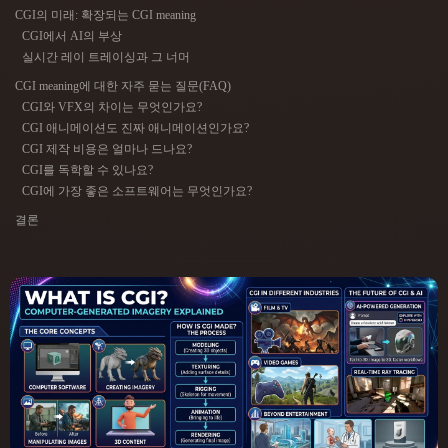
ComfyUI
CGI의 미래: 확장되는 CGI meaning
CGI에서 AI의 부상
실시간 레이 트레이싱과 그 너머
21
스타일
CGI meaning에 대한 자주 묻는 질문(FAQ)
CGI와 VFX의 차이는 무엇인가요?
Abstract
Anime
Cartoon
Cel-Shaded
CGI 애니메이션도 진짜 애니메이션인가요?
CGI 제작 비용은 얼마나 드나요?
Fantasy
Flat
Gothic
Hand-Painted
CGI를 독학할 수 있나요?
CGI에 가장 좋은 소프트웨어는 무엇인가요?
Industrial
Isometric
Low Poly
Medieval
결론
Minimalist
Modern
Organic
Photorealistic
Pixel Art
Realistic
Retro
Stylized
Voxel