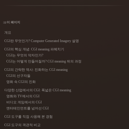
사용 사례
AI 이미지 리믹스
AI HDRI 생성기
3D 메시 편집기
3D Printing
Animation
AI 이미지 향상 도구
3D 모델 검색 엔진
이 페이지
Game
Automotive
AI 텍스처 생성기
SVG to 3D 변환기
Development
Design
개요
NFT Creation
E-commerce
CGI란 무엇인가? Computer Generated Imagery 설명
CGI의 핵심 개념: CGI meaning 파헤치기
Character
VR/AR
Design
CGI는 무엇의 약자인가?
CGI는 어떻게 만들어질까? CGI meaning 뒤의 과정
Metaverse
Jewelry Design
CGI의 간략한 역사: 진화하는 CGI meaning
CGI의 선구자들
Mechanical
Engineering
영화 속 CGI의 진화
다양한 산업에서의 CGI: 폭넓은 CGI meaning
플러그인
영화와 TV에서의 CGI
비디오 게임에서의 CGI
Blender
Unity
Unreal
엔터테인먼트를 넘어선 CGI
CGI 도구를 직접 사용해 본 경험
Godot
Maya
3DS Max
CGI 도구의 객관적 비교