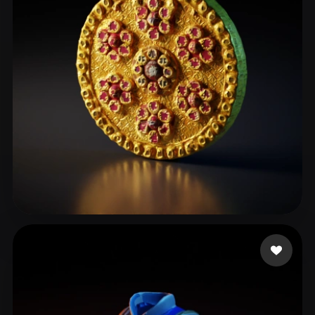
ComfyUI
21
Styles
Abstract
Anime
Cartoon
Cel-Shaded
Fantasy
Flat
Gothic
Hand-Painted
Industrial
Isometric
Low Poly
Medieval
Minimalist
Modern
Organic
Photorealistic
Pixel Art
Realistic
Retro
Stylized
Tony John
26 likes
Voxel