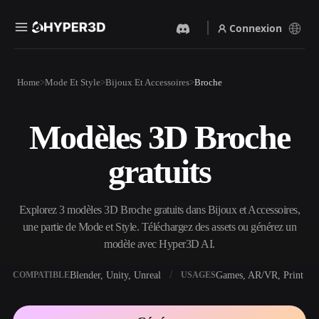
Connexion
Produits
Home
Mode Et Style
Bijoux Et Accessoires
Broche
Fonctionnalités
Rodin
ChatAvatar
API
Modèles 3D Broche
Image Vers 3D
Texte Vers 3D
Tarifs
Importez une image, obtenez
Du prompt textuel à l'objet
gratuits
un objet 3D instantanément.
3D — instantanément.
Ressources
Générateur D’images IA
Générateur Vidéo IA
Générez des visuels de haute
Créez des vidéos à partir de
Explorez 3 modèles 3D Broche gratuits dans Bijoux et Accessoires,
qualité à partir d'un simple
texte ou d'images avec l'IA.
prompt.
une partie de Mode et Style. Téléchargez des assets ou générez un
Communauté
modèle avec Hyper3D AI.
API
Intégrez notre IA créative à
votre application ou votre
Blender, Unity, Unreal
Games, AR/VR, Print
COMPATIBLE
USAGES
Histoire
Recherche
Blog
workflow.
OmniCraft