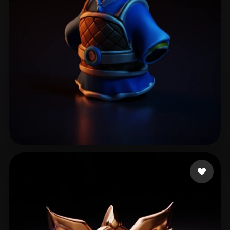
plfyt
9 likes