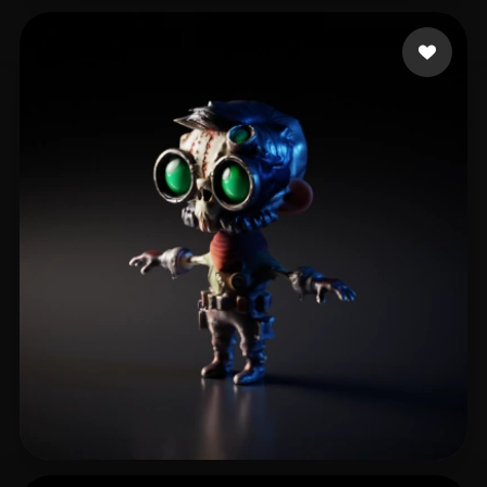
benquet benjamin
55 likes