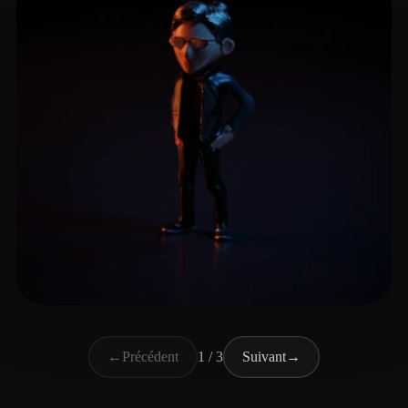
卡兹克
14 likes
←
Précédent
1 / 3
Suivant
→