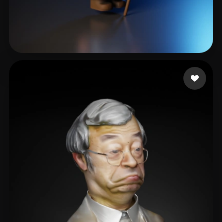
Choong Gen
46 likes