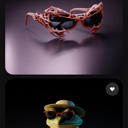
94 likes
ᄋ 원복