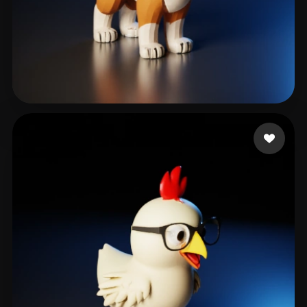
degtjykjrtyh
111 likes