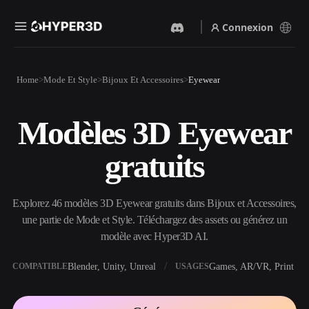
Connexion
Produits
Home
Mode Et Style
Bijoux Et Accessoires
Eyewear
Fonctionnalités
Rodin
ChatAvatar
API
Modèles 3D Eyewear
Image Vers 3D
Texte Vers 3D
Tarifs
Importez une image, obtenez
Du prompt textuel à l'objet
gratuits
un objet 3D instantanément.
3D — instantanément.
Ressources
Générateur D’images IA
Générateur Vidéo IA
Générez des visuels de haute
Créez des vidéos à partir de
Explorez 46 modèles 3D Eyewear gratuits dans Bijoux et Accessoires,
qualité à partir d'un simple
texte ou d'images avec l'IA.
prompt.
une partie de Mode et Style. Téléchargez des assets ou générez un
Communauté
modèle avec Hyper3D AI.
API
Intégrez notre IA créative à
votre application ou votre
Blender, Unity, Unreal
Games, AR/VR, Print
COMPATIBLE
USAGES
Histoire
Recherche
Blog
workflow.
OmniCraft