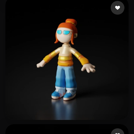
Dogmar666
28 likes
Fernandes de Carvalh
15 likes