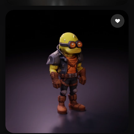
Master R Nickname
61 likes