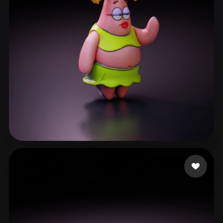
gorrochotegui gabrie
111 likes