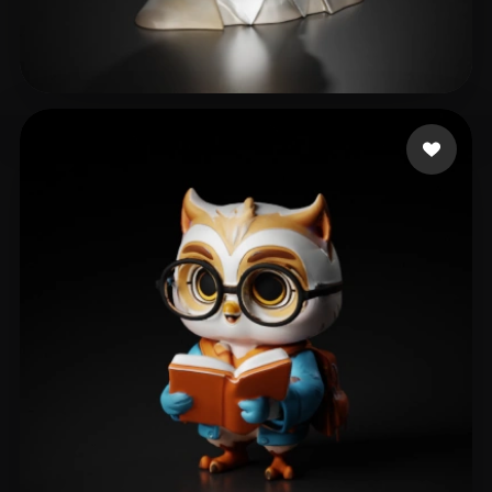
B Alex
101 likes