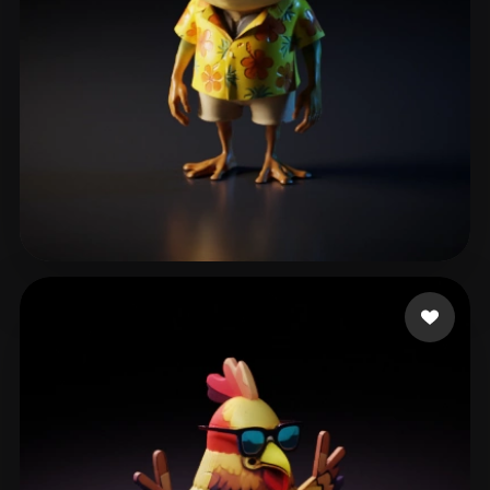
ahha
224 likes