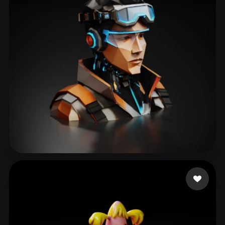
ComfyUI
21
Styles
Abstract
Anime
Cartoon
Cel-Shaded
Fantasy
Flat
Gothic
Hand-Painted
Industrial
Isometric
Low Poly
Medieval
Minimalist
Modern
Organic
Photorealistic
Pixel Art
Realistic
Retro
Stylized
ttt
29 likes
Voxel