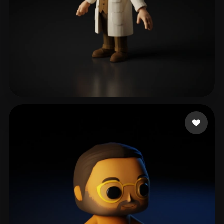
dfdg
282 likes