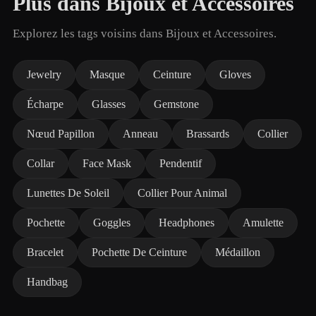
Plus dans Bijoux et Accessoires
Explorez les tags voisins dans Bijoux et Accessoires.
Jewelry
Masque
Ceinture
Gloves
Écharpe
Glasses
Gemstone
Nœud Papillon
Anneau
Brassards
Collier
Collar
Face Mask
Pendentif
Lunettes De Soleil
Collier Pour Animal
Pochette
Goggles
Headphones
Amulette
Bracelet
Pochette De Ceinture
Médaillon
Handbag