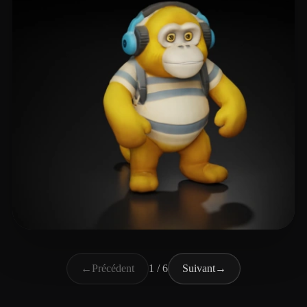
정민
28 likes
←
Précédent
1 / 6
Suivant
→