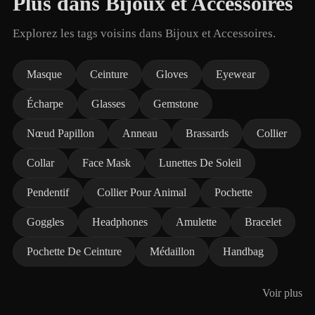
Plus dans Bijoux et Accessoires
Explorez les tags voisins dans Bijoux et Accessoires.
Masque
Ceinture
Gloves
Eyewear
Écharpe
Glasses
Gemstone
Nœud Papillon
Anneau
Brassards
Collier
Collar
Face Mask
Lunettes De Soleil
Pendentif
Collier Pour Animal
Pochette
Goggles
Headphones
Amulette
Bracelet
Pochette De Ceinture
Médaillon
Handbag
Voir plus