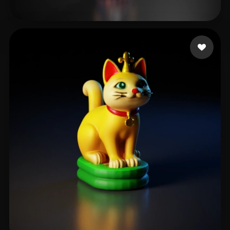
Zzccii1
93 likes