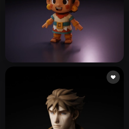
B Jay
166 likes