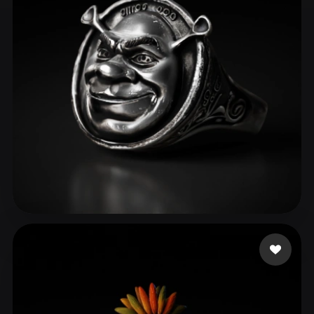
ComfyUI
21
Styles
Abstract
Anime
Cartoon
Cel-Shaded
Fantasy
Flat
Gothic
Hand-Painted
Industrial
Isometric
Low Poly
Medieval
Minimalist
Modern
Organic
Photorealistic
Pixel Art
Realistic
Retro
Stylized
UDVUD ALEX
72 likes
Voxel