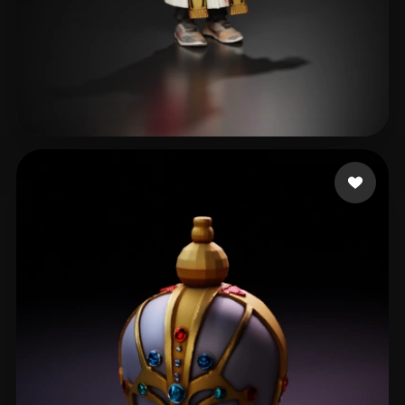
eEhyQx
164 likes