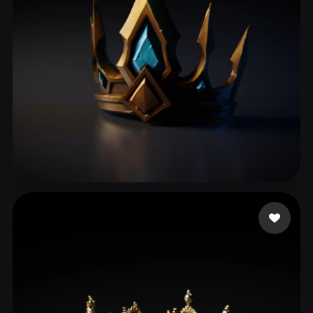
Vu Long
39 likes