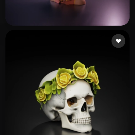
qingsang
182 likes