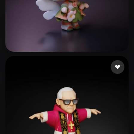
x
409 likes