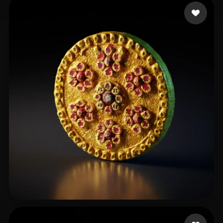
soymilkww
97 likes
Tony John
26 likes