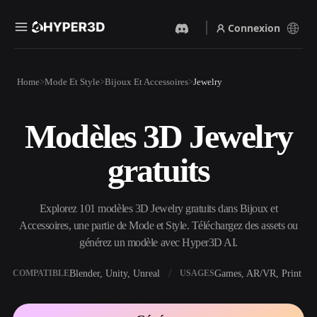
Connexion
Produits
Home
Mode Et Style
Bijoux Et Accessoires
Jewelry
Fonctionnalités
Rodin
ChatAvatar
API
Modèles 3D Jewelry
Image Vers 3D
Texte Vers 3D
Tarifs
Importez une image, obtenez
Du prompt textuel à l'objet
gratuits
un objet 3D instantanément.
3D — instantanément.
Ressources
Générateur D’images IA
Générateur Vidéo IA
Générez des visuels de haute
Créez des vidéos à partir de
Explorez 101 modèles 3D Jewelry gratuits dans Bijoux et
qualité à partir d'un simple
texte ou d'images avec l'IA.
prompt.
Accessoires, une partie de Mode et Style. Téléchargez des assets ou
Communauté
générez un modèle avec Hyper3D AI.
API
Intégrez notre IA créative à
votre application ou votre
Blender, Unity, Unreal
Games, AR/VR, Print
COMPATIBLE
USAGES
Histoire
Recherche
Blog
workflow.
OmniCraft