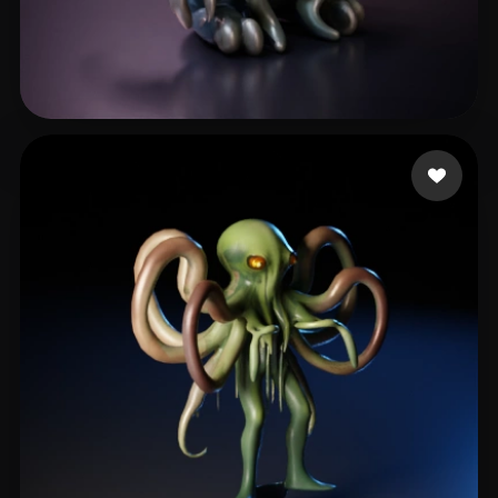
B S
7 likes