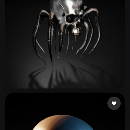
ComfyUI
21
Styles
Abstract
Anime
Cartoon
Cel-Shaded
Fantasy
Flat
Gothic
Hand-Painted
Industrial
Isometric
Low Poly
Medieval
Minimalist
Modern
Organic
Photorealistic
Pixel Art
Realistic
Retro
Stylized
Norgaard Jahred
43 likes
Voxel