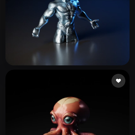
Yoktavya
11 likes