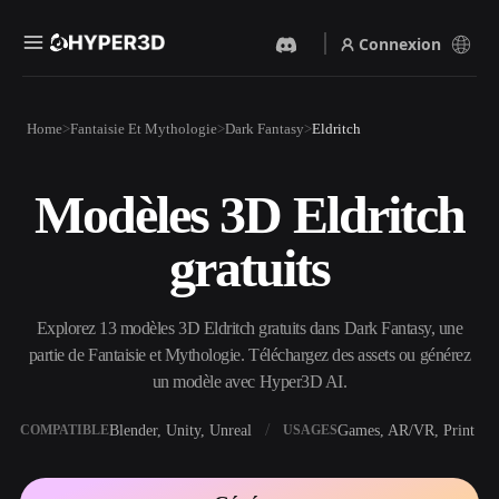
Connexion
Produits
Home
Fantaisie Et Mythologie
Dark Fantasy
Eldritch
Fonctionnalités
Rodin
ChatAvatar
API
Modèles 3D Eldritch
Image Vers 3D
Texte Vers 3D
Tarifs
Importez une image, obtenez
Du prompt textuel à l'objet
gratuits
un objet 3D instantanément.
3D — instantanément.
Ressources
Générateur D’images IA
Générateur Vidéo IA
Générez des visuels de haute
Créez des vidéos à partir de
Explorez 13 modèles 3D Eldritch gratuits dans Dark Fantasy, une
qualité à partir d'un simple
texte ou d'images avec l'IA.
prompt.
partie de Fantaisie et Mythologie. Téléchargez des assets ou générez
Communauté
un modèle avec Hyper3D AI.
API
Intégrez notre IA créative à
votre application ou votre
Blender, Unity, Unreal
Games, AR/VR, Print
COMPATIBLE
USAGES
Histoire
Recherche
Blog
workflow.
OmniCraft