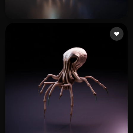
Heineman Joshua
15 likes