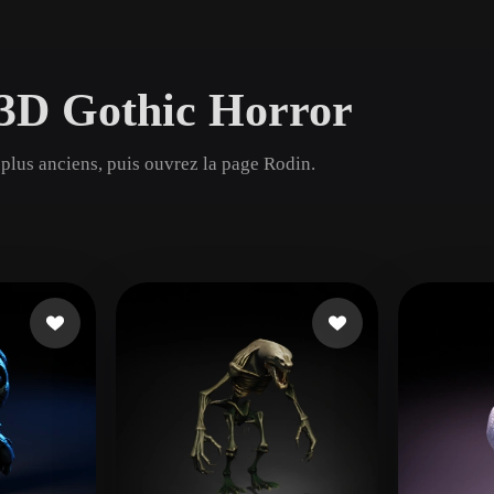
Game
n
Development
 3D Gothic Horror
ce
VR/AR
Mechanical
plus anciens, puis ouvrez la page Rodin.
Engineering
ot
Maya
3DS Max
ComfyUI
oon
Cel-Shaded
Fantasy
tric
Low Poly
Medieval