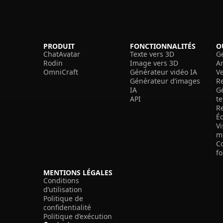
PRODUIT
FONCTIONNALITÉS
O
ChatAvatar
Texte vers 3D
G
Rodin
Image vers 3D
A
OmniCraft
Générateur vidéo IA
V
Générateur d’images
R
IA
G
API
t
R
É
V
m
C
f
MENTIONS LÉGALES
Conditions
d’utilisation
Politique de
confidentialité
Politique d’exécution