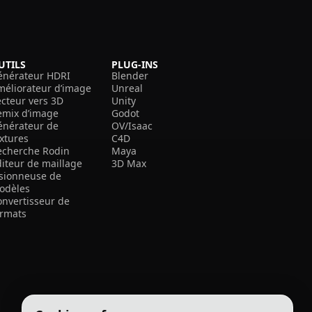
UTILS
PLUG-INS
énérateur HDRI
Blender
méliorateur d’image
Unreal
ecteur vers 3D
Unity
emix d’image
Godot
énérateur de
OV/Isaac
extures
C4D
echerche Rodin
Maya
diteur de maillage
3D Max
isionneuse de
odèles
onvertisseur de
ormats