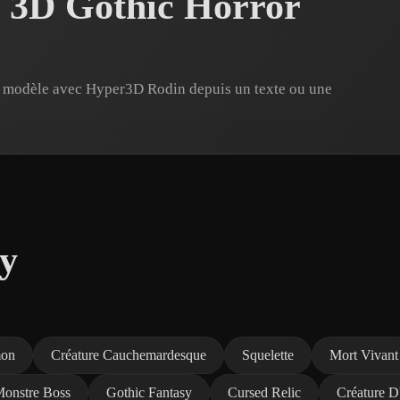
s 3D Gothic Horror
n modèle avec Hyper3D Rodin depuis un texte ou une
sy
on
Créature Cauchemardesque
Squelette
Mort Vivant
onstre Boss
Gothic Fantasy
Cursed Relic
Créature D