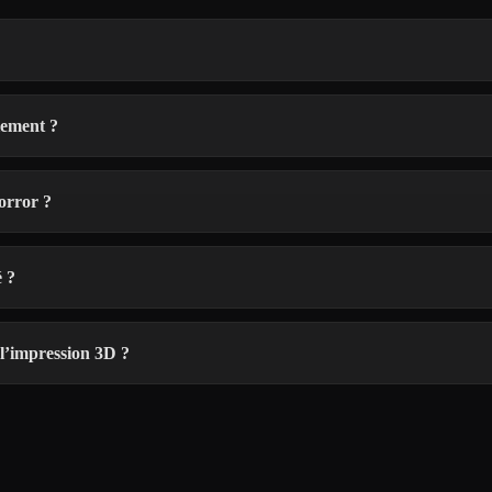
lement ?
orror ?
 ?
 l’impression 3D ?