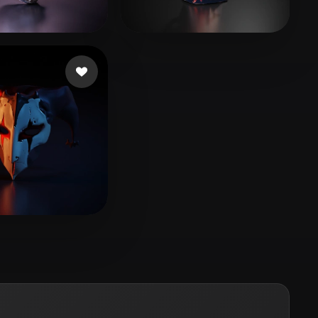
Stylized
Voxel
mziez
33 likes
Valdivia Ivan V
35 likes
ngSpectre
13 likes