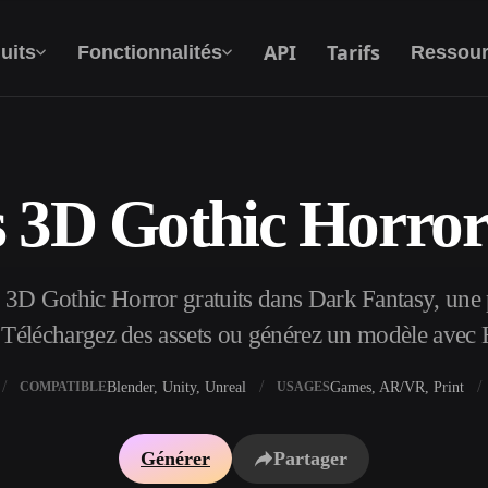
API
Tarifs
uits
Fonctionnalités
Ressour
 3D Gothic Horror 
Texte Vers 3D
Du prompt textuel à l'objet 3D —
instantanément.
3D Gothic Horror gratuits dans Dark Fantasy, une pa
API
Intégrez notre IA créative à votre application
 Téléchargez des assets ou générez un modèle avec
ou votre workflow.
Blender, Unity, Unreal
Games, AR/VR, Print
COMPATIBLE
USAGES
xtures IA
Moteur de recherche de modèles 3D
Générer
Partager
I IA
Convertisseur SVG vers 3D