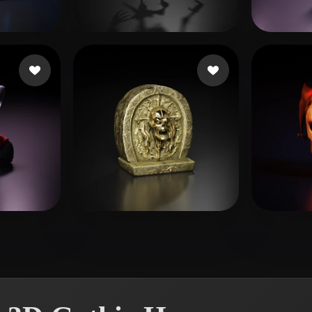
 Art
Realistic
Retro
Bissonnette Adam
163 likes
shroo
s
sarasa
5 likes
Rioti