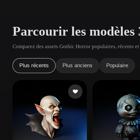
Cas D'utilisation
3D Printing
Animatio
Parcourir les modèles
NFT Creation
E-commer
Jewelry
Metaverse
Comparez des assets Gothic Horror populaires, récents et 
Design
Plug-Ins
Plus récents
Plus anciens
Populaire
Blender
Unity
Unreal
God
Styles
Abstract
Anime
Cart
Hand-Painted
Industrial
Isome