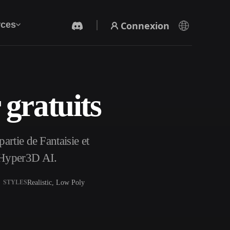
Connexion
ces
gratuits
Générateur Vidéo IA
Créez des vidéos à partir de texte ou d'images
avec l'IA.
rtie de Fantaisie et
 Hyper3D AI.
Realistic, Low Poly
STYLES
Éditeur de maillage 3D