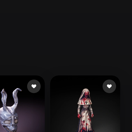
Automotive
Design
Character
Design
21
Flat
Gothic
Minimalist
Modern