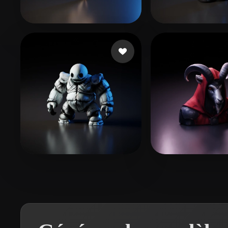
Organic
Photorealistic
Pixel
Fallows Paul
119 likes
yohara
51 likes
Bogdan
18 likes
spm soh
10 like