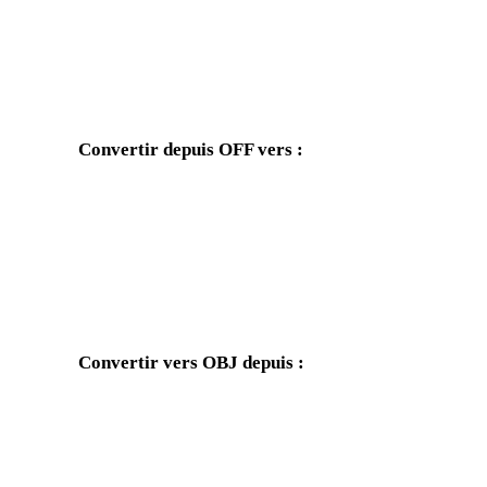
Convertir depuis OFF vers :
Autres formats cibles disponibles depuis le sélecteur OFF.
OFF vers FBX
OFF vers USDZ
OFF vers GLTF
OFF vers PLY
Convertir vers OBJ depuis :
Autres formats source dont le sélecteur cible inclut OBJ.
FBX vers OBJ
USDZ vers OBJ