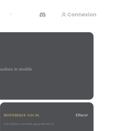
Connexion
rces
Générateur Vidéo IA
Créez des vidéos à partir de texte ou d'images
avec l'IA.
ualisez le modèle
Éditeur de maillage 3D
Effacer
HISTORIQUE LOCAL
Les fichiers convertis apparaîtront ici.