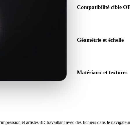
Compatibilité cible O
Confirmez que OBJ est accepté
le pipeline cible.
Géométrie et échelle
Prévisualisez le résultat pour 
et nombre d’objets attendu.
Matériaux et textures
Certaines conversions simplif
inspectez le résultat avant pu
mpression et artistes 3D travaillant avec des fichiers dans le navigateur