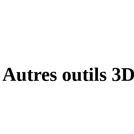
Autres outils 3
Inspectez les assets source ou convertis dans des visionneuses 3D en
ligne associées avant de les importer dans votre prochain flux.