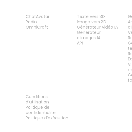
PRODUIT
FONCTIONNALITÉS
O
ChatAvatar
Texte vers 3D
G
Rodin
Image vers 3D
A
OmniCraft
Générateur vidéo IA
d
Générateur
V
d’images IA
R
API
G
t
R
É
V
m
C
f
MENTIONS LÉGALES
Conditions
d’utilisation
Politique de
confidentialité
Politique d’exécution
Contactez-nous