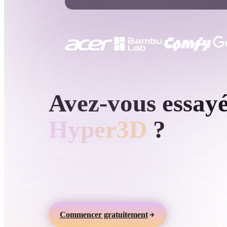
Cas D'utilisation
3D Printing
Animatio
NFT Creation
E-commer
Jewelry
Metaverse
Design
GÉNÉRATION 3D PAR IA HYPER3D
Avez-vous essay
Plug-Ins
Blender
Unity
Unreal
God
Hyper3D
?
Styles
Générez des modèles 3D à partir de texte ou
d’images, prévisualisez-les en ligne et exportez d
Abstract
Anime
Cart
assets pour jeux, produits, AR et impression 3D.
Hand-Painted
Industrial
Isome
Commencer gratuitement