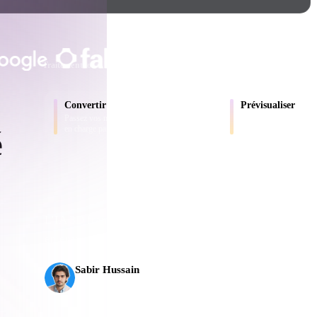
Game
n
Development
ADOPTÉ PAR LES CRÉATEURS ET LE
ce
VR/AR
Traitement local
Aucun compte requis
Jusqu’à 200 Mo
Mechanical
Convertir
Prévisualiser
Engineering
Passez vos modèles entre les formats pris
Inspectez les fichiers s
en charge par le navigateur.
en ligne.
é
ot
Maya
3DS Max
ComfyUI
L’IA 3D franchit un nouveau cap. Rodin Gen-2.5 produ
en environ 5 s, plus de 10 M de polygones, une structur
es
oon
Cel-Shaded
Fantasy
Sabir Hussain
tric
Low Poly
Medieval
Passionné d’IA et de tech