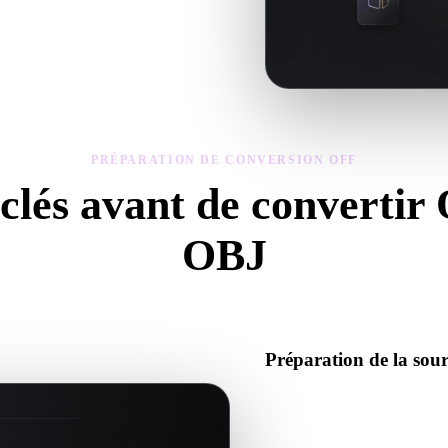
atériaux du modèle converti, puis
PRÉPARATION DE CONVERSION OFF
 clés avant de convertir
OBJ
lisez ces contrôles pour éviter les surprises lors du passage de .OFF à .
Préparation de la so
Vérifiez que le fichier OFF s
données binaires requis.