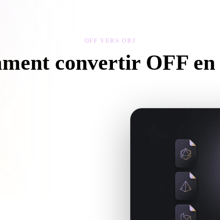
 Art
Realistic
Retro
OFF VERS OBJ
ment convertir OFF en
vez ce flux OFF vers OBJ pour créer un fichier .OBJ dans votre navigat
rence textures ou fichiers associés,
r .OBJ pour le prochain flux 3D,