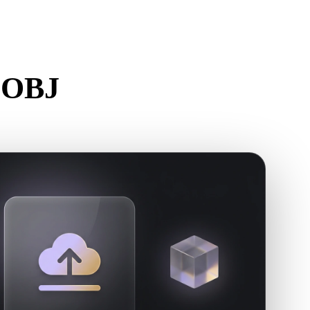
Stylized
Voxel
 OBJ
eur.