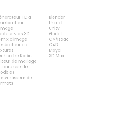
UTILS
PLUG-INS
énérateur HDRI
Blender
méliorateur
Unreal
’image
Unity
ecteur vers 3D
Godot
emix d’image
OV/Isaac
énérateur de
C4D
extures
Maya
echerche Rodin
3D Max
diteur de maillage
isionneuse de
odèles
onvertisseur de
ormats