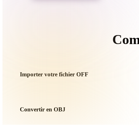
Organic
Photorealistic
Pixel
Com
Sui
Importer votre fichier OFF
Choisissez un fichier .OFF depuis l’appareil. Si le format réfé
importez-les ensemble.
Convertir en OBJ
Lancez la conversion dans le navigateur pour créer un fichie
impression, web, AR ou jeu.