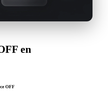
 OFF en
OBJ.
urce OFF
’ouvre correctement et inclut les matériaux, textures ou