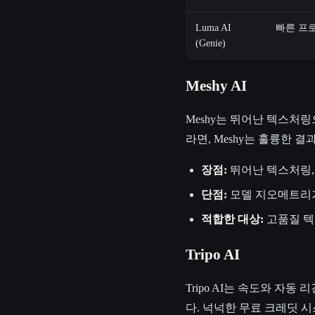
Luma AI
빠른 프
(Genie)
Meshy AI
Meshy는 뛰어난 텍스처
라면, Meshy는 훌륭한
장점:
뛰어난 텍스처링,
단점:
모델 지오메트리가
적합한 대상:
고품질 텍
Tripo AI
Tripo AI는 속도와 자
다. 넉넉한 무료 크레딧 