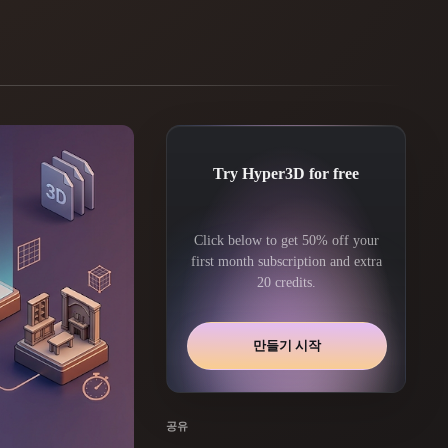
Automotive
Design
Character
Design
Try Hyper3D for free
Click below to get 50% off your
first month subscription and extra
20 credits.
21
Flat
Gothic
만들기 시작
Minimalist
Modern
공유