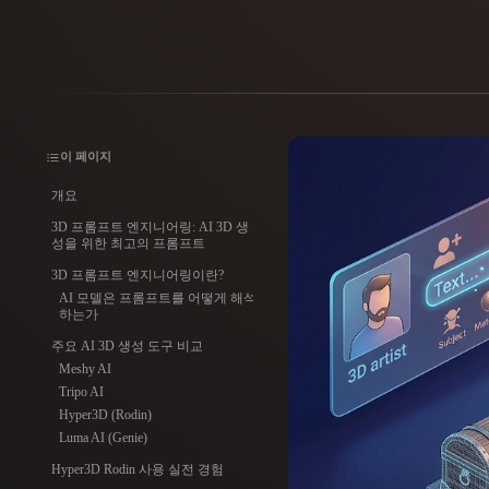
사용 사례
3D Printing
Animatio
NFT Creation
E-commer
Jewelry
Metaverse
이 페이지
Design
개요
플러그인
3D 프롬프트 엔지니어링: AI 3D 생
성을 위한 최고의 프롬프트
Blender
Unity
Unreal
God
3D 프롬프트 엔지니어링이란?
AI 모델은 프롬프트를 어떻게 해석
하는가
스타일
주요 AI 3D 생성 도구 비교
Abstract
Anime
Cart
Meshy AI
Tripo AI
Hyper3D (Rodin)
Hand-Painted
Industrial
Isome
Luma AI (Genie)
Hyper3D Rodin 사용 실전 경험