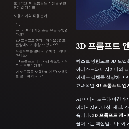
Organic
Photorealistic
Pixel
효과적인 3D 프롬프트 작성을 위한
단계별 가이드
사용 사례와 적용 분야
FAQ
text-to-3D에 가장 좋은 AI는 무엇인
가요?
3D 프롬프트 엔지니어링을 3D 프
3D 프롬프트 
린팅에도 사용할 수 있나요?
프롬프트는 얼마나 구체적이어야
하나요?
텍스트 명령으로 3D 모델을
3D 프롬프트에서 가장 중요한 키워
드는 무엇인가요?
아티스트와 디자이너의 작
이 도구들을 사용하려면 3D 모델링
을 알아야 하나요?
이제는 객체를 설명하고 AI
효과적인
3D 프롬프트 
AI 이미지 도구와 마찬가
이어지지만, 대상, 재질,
습니다.
3D 프롬프트 엔
끌어내는 핵심입니다. 이 