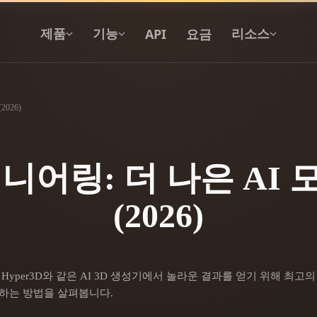
API
요금
제품
기능
리소스
026)
텍스트를 3D로
텍스트 프롬프트를 3D 오브젝트로 — 즉
시 변환.
니어링: 더 나은 AI
API
(2026)
우리의 크리에이티브 AI를 앱이나 워크플
로에 연결하세요.
 생성기
3D 모델 검색 엔진
yper3D와 같은 AI 3D 생성기에서 놀라운 결과를 얻기 위해 최고의
하는 방법을 살펴봅니다.
 생성기
SVG to 3D 변환기