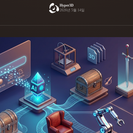
Hyper3D
Game
2026년 5월 14일
n
Development
ce
VR/AR
Mechanical
Engineering
ot
Maya
3DS Max
ComfyUI
oon
Cel-Shaded
Fantasy
tric
Low Poly
Medieval