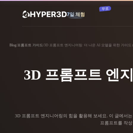
구독
제품
기능
Rodin
ChatAvatar
Blog
/
프롬프트 가이드
/
3D 프롬프트 엔지니어링: 더 나은 AI 모델을 위한 가이드 (2
API
이미지를 3D로
요금
사진을 업로드하면 3D 오브젝트를 바로
받아보세요.
3D 프롬프트 엔지
리소스
AI 이미지 생성기
간단한 프롬프트로 고품질 비주얼을 생성
하세요.
커뮤니티
OmniCraft
AI 이미지 리믹스
AI 텍스처
3D 프롬프트 엔지니어링의 힘을 활용해 보세요. 이 글에서는 H
스토리
연구
블로그
프롬프트를 작성
AI 이미지 향상 도구
AI HDRI