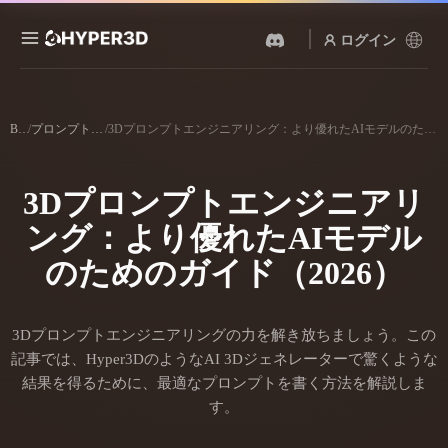
ログイン
製品
機能
Blog
/
プロンプトガイド
/
3Dプロンプトエンジニアリング：より優れたAIモデルのためのガイド（2026）
Rodin
ChatAvatar
API
画像から 3D
テキストから 3D
3Dプロンプトエンジニアリ
料金
写真をアップロードするだ
テキストプロンプトから3D
けで、3Dオブジェクトが瞬
オブジェクトへ — 瞬時に。
ング：より優れたAIモデル
時に完成。
リソース
AI 画像生成
のためのガイド（2026）
AI 動画生成
シンプルなプロンプトか
テキストや画像から、AIで
ら、高品質なビジュアルを
動画を作成。
生成。
コミュニティ
3Dプロンプトエンジニアリングの力を解き放ちましょう。この
API
記事では、Hyper3DのようなAI 3Dジェネレーターで驚くような
私たちのクリエイティブAI
を、あなたのアプリやワー
結果を得るために、最適なプロンプトを書く方法を解説しま
ストーリー
研究
ブログ
クフローに組み込みましょ
す。
う。
OmniCraft