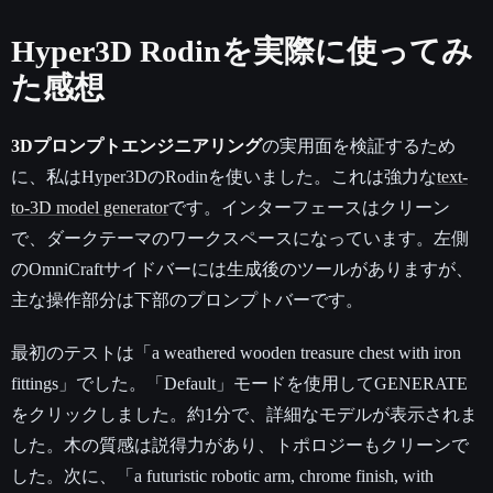
Hyper3D Rodinを実際に使ってみ
た感想
3Dプロンプトエンジニアリング
の実用面を検証するため
に、私はHyper3DのRodinを使いました。これは強力な
text-
to-3D model generator
です。インターフェースはクリーン
で、ダークテーマのワークスペースになっています。左側
のOmniCraftサイドバーには生成後のツールがありますが、
主な操作部分は下部のプロンプトバーです。
最初のテストは「a weathered wooden treasure chest with iron
fittings」でした。「Default」モードを使用してGENERATE
をクリックしました。約1分で、詳細なモデルが表示されま
した。木の質感は説得力があり、トポロジーもクリーンで
した。次に、「a futuristic robotic arm, chrome finish, with