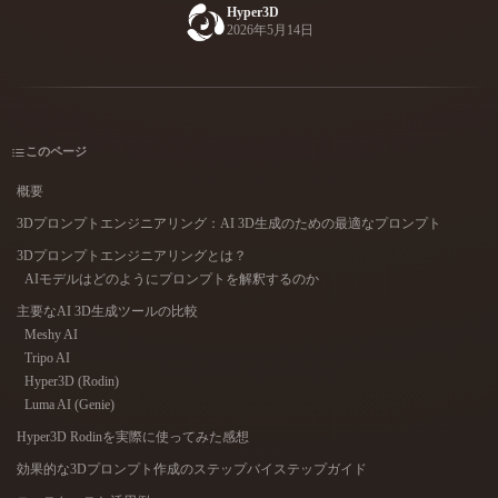
ユースケース
Hyper3D
2026年5月14日
AI画像リミックス
AI HDRIジェネレーター
3Dメッ
3D Printing
Animation
AI画像エンハンサー
3Dモデル検索エンジン
Game
Automotive
Development
Design
AIテクスチャジェネレーター
SVGから3Dへの変換ツール
NFT Creation
E-commerce
このページ
概要
Character
VR/AR
Design
3Dプロンプトエンジニアリング：AI 3D生成のための最適なプロンプト
Metaverse
Jewelry Design
3Dプロンプトエンジニアリングとは？
AIモデルはどのようにプロンプトを解釈するのか
Mechanical
Engineering
主要なAI 3D生成ツールの比較
Meshy AI
Tripo AI
プラグイン
Hyper3D (Rodin)
Luma AI (Genie)
Blender
Unity
Unreal
Hyper3D Rodinを実際に使ってみた感想
Godot
Maya
3DS Max
効果的な3Dプロンプト作成のステップバイステップガイド