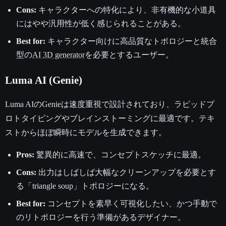
Cons:
キャラクターへの特化により、非有機的な小道具
にはやや汎用性が低く感じられることがある。
Best for:
キャラクター向けに高品質なトポロジーと統合
型の
AI 3D generator
を必要とするユーザー。
Luma AI (Genie)
Luma AIのGenieは速度重視で設計されており、ラピッドプ
ロトタイピングやブレインストーミングに最適です。テキ
ストからほぼ瞬時にモデルを生成できます。
Pros:
驚異的に高速で、コンセプトスケッチに最適。
Cons:
出力はしばしば大幅なクリーンアップを必要とす
る「triangle soup」トポロジーになる。
Best for:
コンセプトを素早く可視化したい、かつ手動で
のリトポロジーを行う準備があるデザイナー。