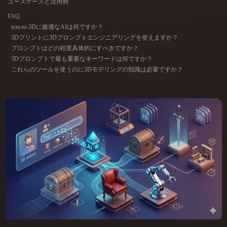
ユースケースと活用例
ComfyUI
FAQ
text-to-3Dに最適なAIは何ですか？
21
スタイル
3Dプリントに3Dプロンプトエンジニアリングを使えますか？
プロンプトはどの程度具体的にすべきですか？
Abstract
Anime
Cartoon
Cel-Shaded
3Dプロンプトで最も重要なキーワードは何ですか？
これらのツールを使うのに3Dモデリングの知識は必要ですか？
Fantasy
Flat
Gothic
Hand-Painted
Industrial
Isometric
Low Poly
Medieval
Minimalist
Modern
Organic
Photorealistic
Pixel Art
Realistic
Retro
Stylized
Voxel