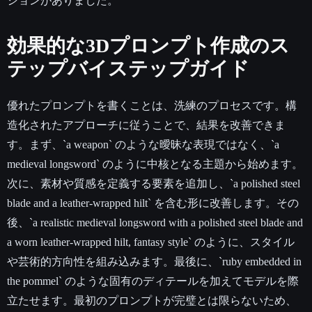
ションがありました。
効果的な3Dプロンプト作成のス
テップバイステップガイド
優れたプロンプトを書くことは、洗練のプロセスです。構
造化されたアプローチに従うことで、結果を改善できま
す。まず、`a weapon` のような曖昧な表現ではなく、`a
medieval longsword` のように中核となる主題から始めます。
次に、素材や質感を定義する要素を追加し、`a polished steel
blade and a leather-wrapped hilt` を含む形に改善します。その
後、`a realistic medieval longsword with a polished steel blade and
a worn leather-wrapped hilt, fantasy style` のように、スタイル
や芸術的方向性を組み込みます。最後に、`ruby embedded in
the pommel` のような固有のディテールを加えてモデルを際
立たせます。最初のプロンプトが完璧とは限らないため、