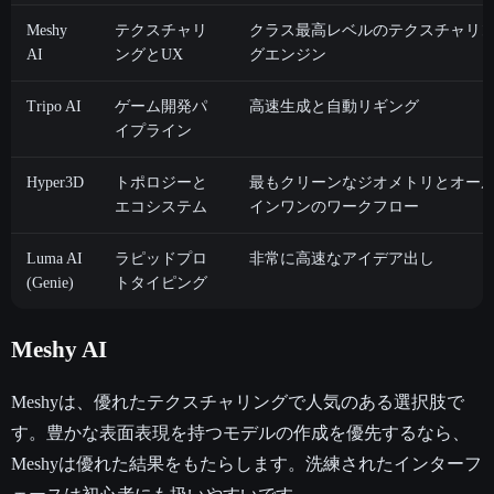
Meshy
テクスチャリ
クラス最高レベルのテクスチャリ
AI
ングとUX
グエンジン
Tripo AI
ゲーム開発パ
高速生成と自動リギング
イプライン
Hyper3D
トポロジーと
最もクリーンなジオメトリとオー
エコシステム
インワンのワークフロー
Luma AI
ラピッドプロ
非常に高速なアイデア出し
(Genie)
トタイピング
Meshy AI
Meshyは、優れたテクスチャリングで人気のある選択肢で
す。豊かな表面表現を持つモデルの作成を優先するなら、
Meshyは優れた結果をもたらします。洗練されたインターフ