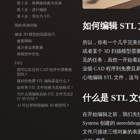
Organic
Photorealistic
Pixel
第 2 步：将网格转换为实体
第 3 步：进行编辑
第 4 步：导出为 STL
如何编辑 ST
我的亲身经验
修改 3D 模型的高级技巧
修复网格
所以，你有一个几乎完美但还差
减少多边形数量
或者某个 3D 扫描模型需
将模型中空化
见的任务，虽然一开始看
FAQ
业级 CAD 程序到免费
我可以在任何 CAD 软件中调整模
型吗？
心地编辑 STL 文件，这与 how t
最好的免费 STL 编辑器是什么？
如何将 STL 文件转换为其他格式？
为什么我编辑后的 STL 文件无法进
什么是 STL 文件？
行 3D 打印？
AI 可以帮助我编辑 3D 模型吗？
在开始编辑之前，我们先快速了解
Systems 创建的 ster
文件只描述三维对象的表面几