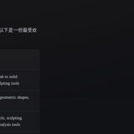
。以下是一些最受欢
h to solid
lpting tools
 geometric shapes,
ls, sculpting
alysis tools