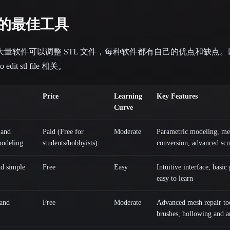
件的最佳工具
量软件可以调整 STL 文件，每种软件都有自己的优点和缺点
it stl file 相关。
Price
Learning
Key Features
Curve
 and
Paid (Free for
Moderate
Parametric modeling, mes
modeling
students/hobbyists)
conversion, advanced scu
nd simple
Free
Easy
Intuitive interface, basic
easy to learn
 and
Free
Moderate
Advanced mesh repair too
brushes, hollowing and an