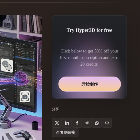
Automotive
Design
Character
Try Hyper3D for free
Design
Click below to get 50% off your
first month subscription and extra
20 credits.
开始创作
21
Flat
Gothic
分享
Minimalist
Modern
复制链接