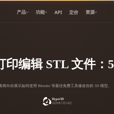
API
定价
产品
功能
资源
文本转 3D
从文字提示到 3D 物体 —— 即刻完成。
 打印编辑 STL 文件：
API
将我们的创意 AI 接入你的应用或工作
流。
南将向你展示如何使用 Blender 等最佳免费工具修改你的 3D 模型。
3D 模型搜索引擎
Hyper3D
2026年5月14日
器
SVG 转 3D 转换器