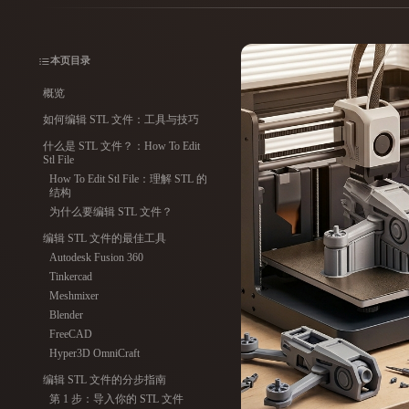
用例
3D Printing
Animatio
本页目录
NFT Creation
E-commer
概览
如何编辑 STL 文件：工具与技巧
Jewelry
Metaverse
Design
什么是 STL 文件？：How To Edit
Stl File
How To Edit Stl File：理解 STL 的
插件
结构
为什么要编辑 STL 文件？
Blender
Unity
Unreal
God
编辑 STL 文件的最佳工具
Autodesk Fusion 360
风格
Tinkercad
Meshmixer
Abstract
Anime
Cart
Blender
FreeCAD
Hyper3D OmniCraft
Hand-Painted
Industrial
Isome
编辑 STL 文件的分步指南
第 1 步：导入你的 STL 文件