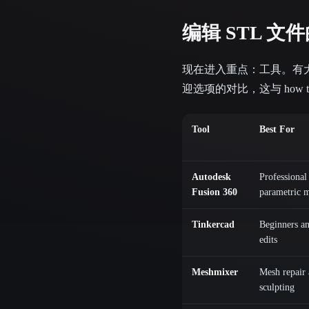
编辑 STL 文
现在进入重点：工具。有大
迎选项的对比，这与 how to ed
Tool
Best For
Autodesk
Professional
Fusion 360
parametric 
Tinkercad
Beginners a
edits
Meshmixer
Mesh repair
sculpting