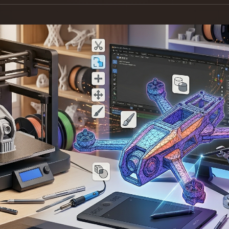
Game
n
Development
ce
VR/AR
Mechanical
Engineering
ot
Maya
3DS Max
ComfyUI
oon
Cel-Shaded
Fantasy
tric
Low Poly
Medieval