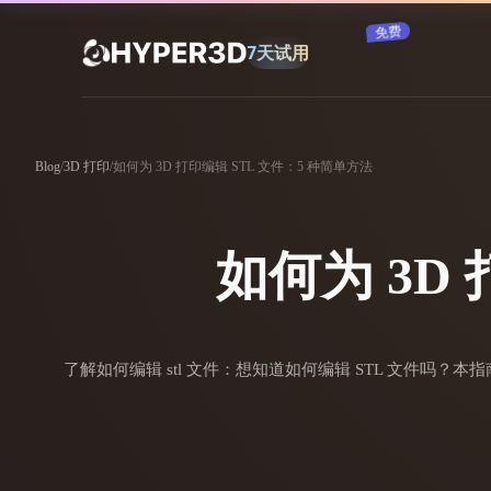
订阅
产品
功能
Rodin
ChatAvatar
Blog
/
3D 打印
/
如何为 3D 打印编辑 STL 文件：5 种简单方法
API
图片转 3D
定价
上传一张图片，即刻获得 3D 物体。
如何为 3D
资源
AI 图片生成器
用一句简单提示生成高质量视觉内容。
社区
了解如何编辑 stl 文件：想知道如何编辑 STL 文件吗？本指
OmniCraft
AI 图像重混
AI 纹理生成器
故事
研究
博客
AI 图像增强器
AI HDRI 生成