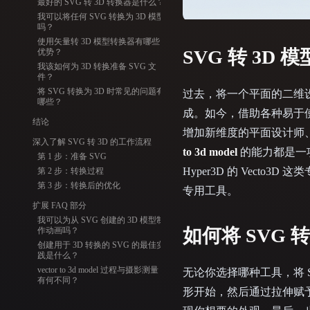
最好的 SVG 转 3D 转换器是什么？
Organic
Photorealistic
Pixel
我可以将任何 SVG 转换为 3D 模型
吗？
使用矢量转 3D 模型转换器有哪些
SVG 转 3D
优势？
我该如何为 3D 转换准备 SVG 文
件？
将 SVG 转换为 3D 时常见的问题有
过去，将一个平面的二维设
哪些？
成。如今，借助各种易于使
结论
增加新维度的平面设计师
深入了解 SVG 转 3D 的工作流程
to 3d model
的能力都是一
第 1 步：准备 SVG
Hyper3D 的 Vecto3D 
第 2 步：转换过程
第 3 步：转换后的优化
专用工具。
扩展 FAQ 部分
我可以为从 SVG 创建的 3D 模型制
如何将 SVG 转
作动画吗？
创建用于 3D 转换的 SVG 的最佳实
践是什么？
vector to 3d model 过程与摄影测量
无论你选择哪种工具，将 S
有何不同？
形开始，然后通过拉伸赋