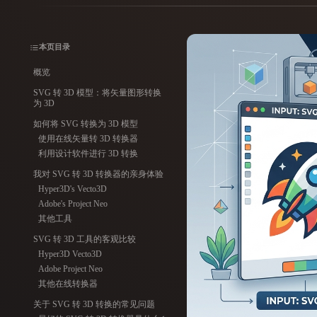
用例
3D Printing
Animatio
本页目录
NFT Creation
E-commer
概览
SVG 转 3D 模型：将矢量图形转换
Jewelry
Metaverse
为 3D
Design
如何将 SVG 转换为 3D 模型
使用在线矢量转 3D 转换器
插件
利用设计软件进行 3D 转换
Blender
Unity
Unreal
God
我对 SVG 转 3D 转换器的亲身体验
Hyper3D's Vecto3D
Adobe's Project Neo
风格
其他工具
Abstract
Anime
Cart
SVG 转 3D 工具的客观比较
Hyper3D Vecto3D
Adobe Project Neo
Hand-Painted
Industrial
Isome
其他在线转换器
关于 SVG 转 3D 转换的常见问题