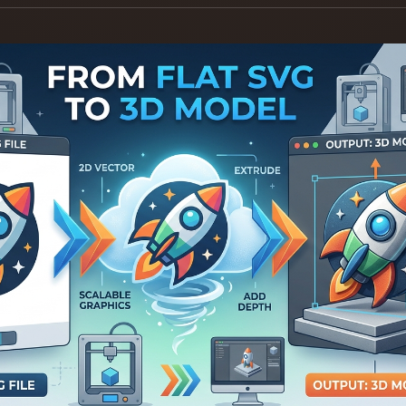
Game
n
Development
ce
VR/AR
Mechanical
Engineering
ot
Maya
3DS Max
ComfyUI
oon
Cel-Shaded
Fantasy
tric
Low Poly
Medieval