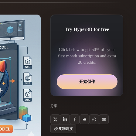
Automotive
Design
Character
Try Hyper3D for free
Design
Click below to get 50% off your
first month subscription and extra
20 credits.
开始创作
21
Flat
Gothic
分享
Minimalist
Modern
复制链接