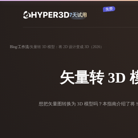
订阅
产品
功能
Rodin
ChatAvatar
Blog
/
工作流
/
矢量转 3D 模型：将 2D 设计变成 3D（2026）
API
图片转 3D
定价
上传一张图片，即刻获得 3D 物体。
矢量转 3D 
资源
AI 图片生成器
用一句简单提示生成高质量视觉内容。
社区
想把矢量图转换为 3D 模型吗？本指南介绍了将 
OmniCraft
AI 图像重混
AI 纹理生成器
故事
研究
博客
AI 图像增强器
AI HDRI 生成