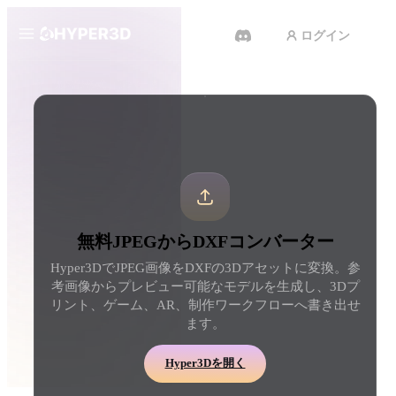
ログイン
製品
ツール
3D形式コンバーター
JPEGからDXFコンバーター
機能
Rodin
ChatAvatar
API
画像から 3D
テキストから 3D
料金
写真をアップロードするだけ
テキストプロンプトから
で、3Dオブジェクトが瞬時に完
ジェクトへ — 瞬時に。
成。
リソース
AI 動画生成
AI 画像生成
無料JPEGからDXFコンバーター
テキストや画像から、AIで動画
シンプルなプロンプトか
Hyper3DでJPEG画像をDXFの3Dアセットに変換。参
を作成。
品質なビジュアルを生成
コミュニティ
考画像からプレビュー可能なモデルを生成し、3Dプ
API
リント、ゲーム、AR、制作ワークフローへ書き出せ
私たちのクリエイティブAIを、
ます。
あなたのアプリやワークフロー
ストーリー
研究
ブログ
に組み込みましょう。
Hyper3Dを開く
OmniCraft