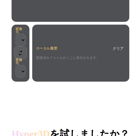
ユースケース
AI画像リミックス
AI HDRIジェネレーター
3Dメッ
3D Printing
Animation
AI画像エンハンサー
3Dモデル検索エンジン
Game
Automotive
AIテクスチャジェネレーター
SVGから3Dへの変換ツール
Development
Design
変換
元
NFT Creation
E-commerce
クリア
ローカル履歴
Character
VR/AR
Design
変換済みファイルがここに表示されます。
変換
先
Metaverse
Jewelry Design
Mechanical
Engineering
クリエイターとチームに信頼されています
プラグイン
ローカル処理
アカウント不要
最大200MB
Blender
Unity
Unreal
HYPER3D AI 3D生成
Godot
Maya
3DS Max
Hyper3D
を試しましたか？