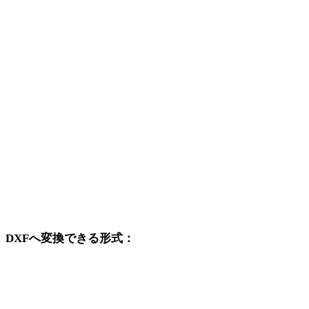
JPEGからPLY
JPEGからDAE
JPEGから3DS
JPEGから3DM
JPEGからDWG
JPEGからPNG
JPEGからJPG
JPEGからWEBP
DXFへ変換できる形式：
DXFを変換先に含む他の元形式です。
PNGからDXF