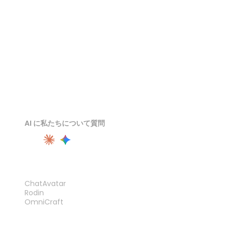
DAEビューア
AI に私たちについて質問
製品
ChatAvatar
Rodin
OmniCraft
機能