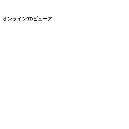
ューアで元アセットや変換後アセットを確認できます。
オンライン3Dビューア
このコンバーターページ向けに固定選定された8件の関連ビューアで
す。
USDZビューア
3MFビューア
GLBビューア
3DSビューア
GLTFビューア
3DMビューア
STLビューア