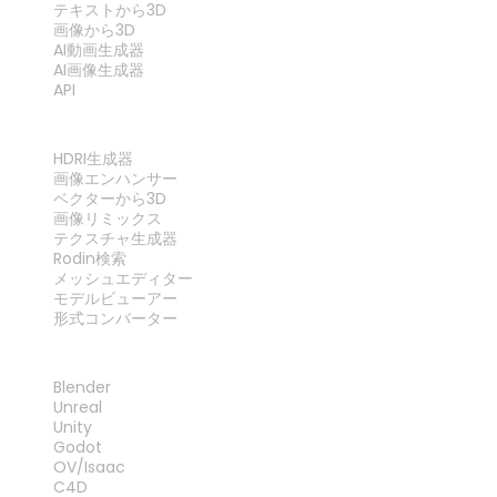
テキストから3D
画像から3D
AI動画生成器
AI画像生成器
API
ツール
HDRI生成器
画像エンハンサー
ベクターから3D
画像リミックス
テクスチャ生成器
Rodin検索
メッシュエディター
モデルビューアー
形式コンバーター
プラグイン
Blender
Unreal
Unity
Godot
OV/Isaac
C4D