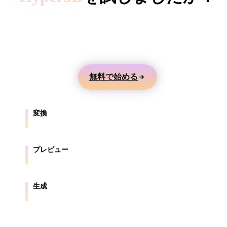
ComfyUI
テキストや画像から3Dモデルを生成し、オンライ
ンでプレビューして、ゲーム、製品、AR、3Dプリ
スタイル
ント向けに書き出せます。
Abstract
Anime
Cartoon
Cel-Shaded
無料で始める
Fantasy
Flat
Gothic
Hand-Painte
Industrial
Isometric
Low Poly
Medieval
変換
ブラウザ対応形式の間でモデルを変換します。
Minimalist
Modern
Organic
Photorealisti
プレビュー
Pixel Art
Realistic
Retro
Stylized
元ファイルと変換後ファイルをオンラインで確認します。
Voxel
生成
テキストや画像から新しい3Dアセットを作成します。