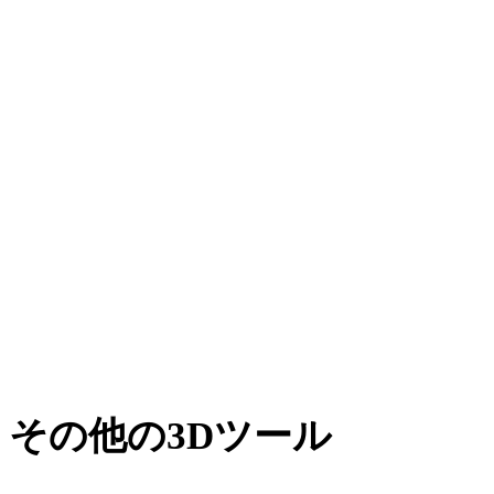
JPGからDXF
WEBPからDXF
BMPからDXF
TIFFからDXF
GIFからDXF
HEICからDXF
AVIFからDXF
SVGからDXF
その他の3Dツール
次のワークフローへ取り込む前に、関連するオンライン3Dビ