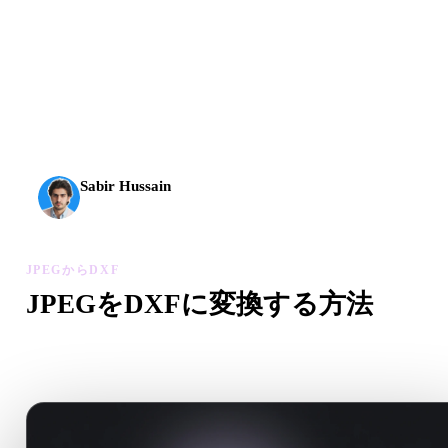
AI 3Dは新しい水準に到達しました。Rodin Gen-2.5は
約4秒でジオメトリ、約5秒で完全なモデル、1000万以
上のポリゴン、整理された構造、制作に使える出力を
実現します。
Sabir Hussain
AI・テック愛好家
JPEGからDXF
JPEGをDXFに変換する方法
このJPEGからDXFワークフローに沿って、ブラウザで.DX
ァイルを作成します。