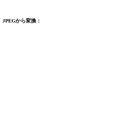
変換ワークフローを続けて確認できます。
JPEGから変換：
JPEGの選択肢から利用できる他の変換先形式です。
JPEGからOBJ
JPEGからFBX
JPEGからUSDZ
JPEGからSTL
JPEGからGLB
JPEGからGLTF
JPEGから3MF