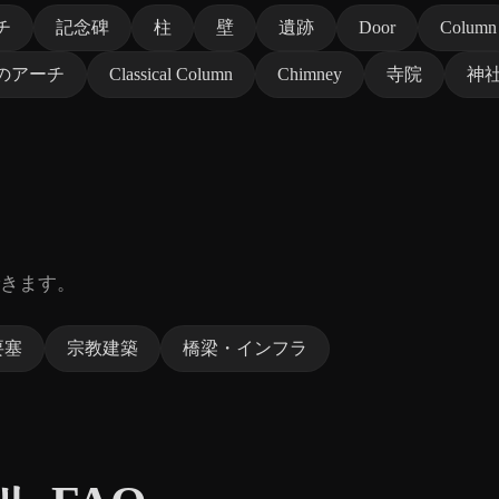
チ
記念碑
柱
壁
遺跡
Door
Column
のアーチ
Classical Column
Chimney
寺院
神
きます。
要塞
宗教建築
橋梁・インフラ