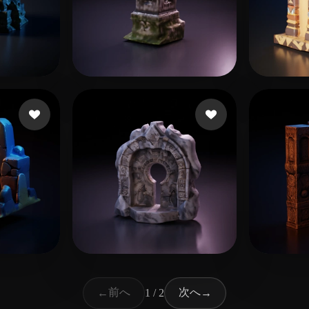
いいね
10 いいね
jianmo14
Oron
 いいね
11 いいね
王 一
handeland sander
前へ
次へ
←
1 / 2
→