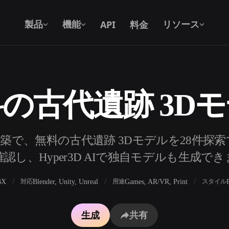
API
料金
製品
機能
リソース
の古代遺跡 3D
テキストから 3D
テキストプロンプトから3Dオブジェク
トへ — 瞬時に。
API
築で、無料の古代遺跡 3Dモデルを28件探
私たちのクリエイティブAIを、あなたの
認し、Hyper3D AIで独自モデルも生成で
アプリやワークフローに組み込みましょ
う。
BX
Blender, Unity, Unreal
Games, AR/VR, Print
対応
用途
スタイル
ェネレーター
3Dモデル検索エンジン
生成
共有
レーター
SVGから3Dへの変換ツール