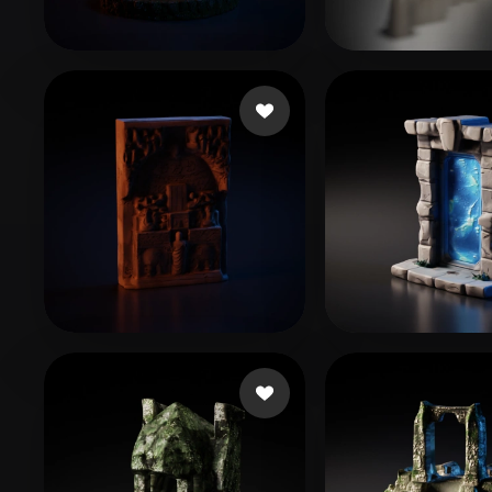
Organic
Photorealistic
Pixel
3 いいね
46 いい
Montemoino Jacques
760532
17 いいね
L Cooo
Gow Courtney