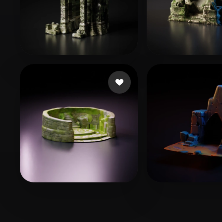
23 いいね
29 
jianmo24
jianmo23
49 いいね
24
krishna
Man Anten