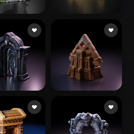
Stylized
Voxel
163 いいね
53 いいね
 Brendan
Galdios
57 いいね
해피아트 김도경
16 いいね