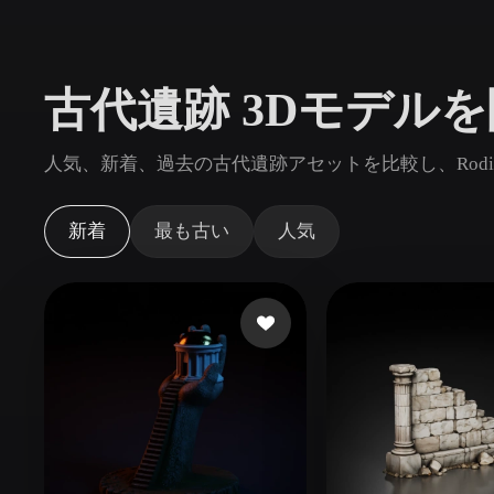
ユースケース
3D Printing
Animatio
古代遺跡 3Dモデル
NFT Creation
E-commer
Jewelry
Metaverse
人気、新着、過去の古代遺跡アセットを比較し、Rod
Design
プラグイン
新着
最も古い
人気
Blender
Unity
Unreal
God
スタイル
Abstract
Anime
Cart
Hand-Painted
Industrial
Isome