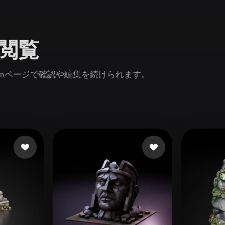
Game
n
Development
を閲覧
ce
VR/AR
Mechanical
inページで確認や編集を続けられます。
Engineering
ot
Maya
3DS Max
ComfyUI
oon
Cel-Shaded
Fantasy
tric
Low Poly
Medieval