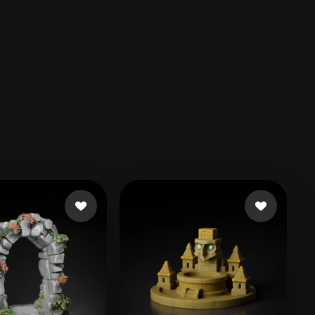
Automotive
Design
Character
Design
21
Flat
Gothic
Minimalist
Modern