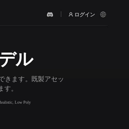
ログイン
モデル
AI 動画生成
テキストや画像から、AIで動画を作成。
索できます。既製アセッ
きます。
Realistic, Low Poly
3Dメッシュエディター