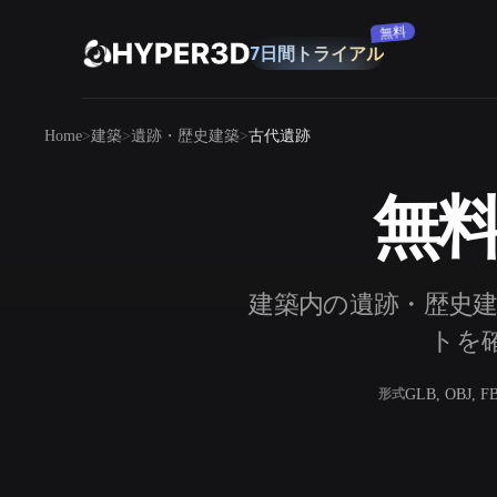
購読
製品
Home
建築
遺跡・歴史建築
古代遺跡
機能
Rodin
ChatAvatar
API
無料
画像から 3D
料金
写真をアップロードするだけで、3Dオ
ブジェクトが瞬時に完成。
リソース
建築内の遺跡・歴史建
AI 画像生成
シンプルなプロンプトから、高品質なビ
トを確
ジュアルを生成。
コミュニティ
GLB, OBJ, F
形式
OmniCraft
ストーリー
研究
ブログ
AI画像リミックス
AIテクスチャジ
AI画像エンハンサー
AI HDRIジェネ