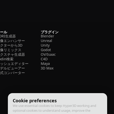
ツール
プラグイン
DRI生成器
Blender
画像エンハンサー
Unreal
クターから3D
Unity
画像リミックス
Godot
テクスチャ生成器
OV/Isaac
odin検索
C4D
メッシュエディター
Maya
モデルビューアー
3D Max
形式コンバーター
Cookie preferences
We use essential cookies to keep Hyper3D working and
optional cookies to understand usage, improve the