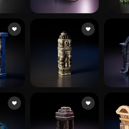
 Art
Realistic
Retro
ね
57 いいね
Prihodko Serhii
Jude
95 いいね
16 いいね
段 郎
jianmo65