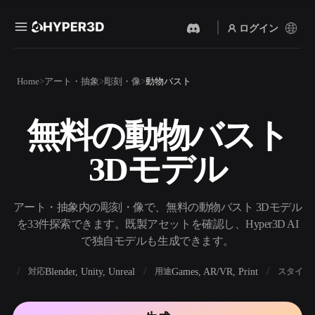
ログイン
製品
Home
アート・抽象
彫刻・像
動物バスト
機能
Rodin
ChatAvatar
API
無料の動物バスト
画像から 3D
テキストから 3D
料金
写真をアップロードするだ
テキストプロンプトから3D
けで、3Dオブジェクトが瞬
3Dモデル
オブジェクトへ — 瞬時に。
時に完成。
リソース
AI 画像生成
AI 動画生成
シンプルなプロンプトか
テキストや画像から、AIで
アート・抽象内の彫刻・像で、無料の動物バスト 3Dモデル
ら、高品質なビジュアルを
動画を作成。
生成。
を33件探索できます。既製アセットを確認し、Hyper3D AI
コミュニティ
で独自モデルも生成できます。
API
私たちのクリエイティブAI
を、あなたのアプリやワー
BX
Blender, Unity, Unreal
Games, AR/VR, Print
対応
用途
スタイル
ストーリー
研究
ブログ
クフローに組み込みましょ
う。
OmniCraft