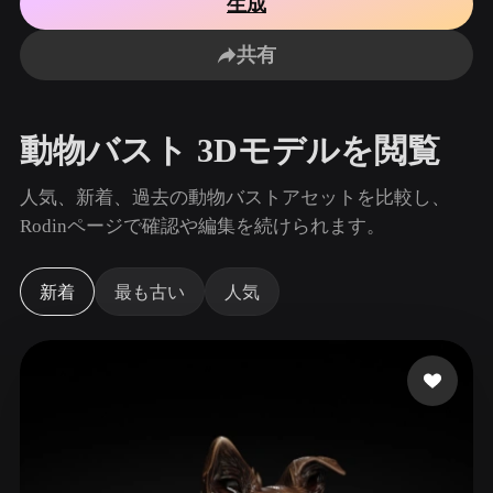
生成
ユースケース
AI画像リミックス
AI HDRIジェネレーター
3Dメッ
3D Printing
Animation
共有
AI画像エンハンサー
3Dモデル検索エンジン
Game
Automotive
Development
Design
AIテクスチャジェネレーター
SVGから3Dへの変換ツール
動物バスト 3Dモデルを閲覧
NFT Creation
E-commerce
Character
人気、新着、過去の動物バストアセットを比較し、
VR/AR
Design
Rodinページで確認や編集を続けられます。
Metaverse
Jewelry Design
新着
最も古い
人気
Mechanical
Engineering
プラグイン
Blender
Unity
Unreal
Godot
Maya
3DS Max