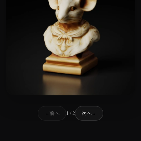
9 いいね
eEhyQx
前へ
次へ
←
1 / 2
→