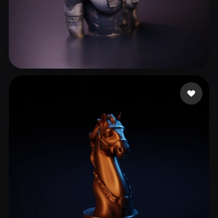
212 いいね
manzilone danzi