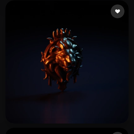
15 いいね
master yourochi
招 志炯
7 いいね