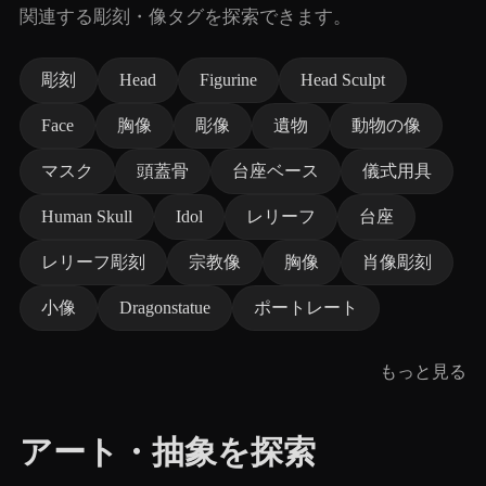
関連する彫刻・像タグを探索できます。
彫刻
Head
Figurine
Head Sculpt
Face
胸像
彫像
遺物
動物の像
マスク
頭蓋骨
台座ベース
儀式用具
Human Skull
Idol
レリーフ
台座
レリーフ彫刻
宗教像
胸像
肖像彫刻
小像
Dragonstatue
ポートレート
もっと見る
アート・抽象を探索