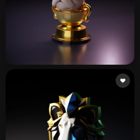
45 いいね
blopez486