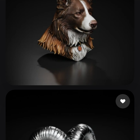
ComfyUI
21
スタイル
Abstract
Anime
Cartoon
Cel-Shaded
Fantasy
Flat
Gothic
Hand-Painted
Industrial
Isometric
Low Poly
Medieval
Minimalist
Modern
Organic
Photorealistic
80 いいね
Hudson David
Pixel Art
Realistic
Retro
Stylized
Voxel