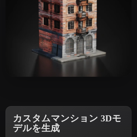
60 いいね
eEhyQx
カスタムマンション 3Dモ
デルを生成