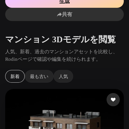
生成
ユースケース
AI画像リミックス
AI HDRIジェネレーター
3Dメッ
3D Printing
Animation
共有
AI画像エンハンサー
3Dモデル検索エンジン
Game
Automotive
Development
Design
AIテクスチャジェネレーター
SVGから3Dへの変換ツール
マンション 3Dモデルを閲覧
NFT Creation
E-commerce
Character
人気、新着、過去のマンションアセットを比較し、
VR/AR
Design
Rodinページで確認や編集を続けられます。
Metaverse
Jewelry Design
新着
最も古い
人気
Mechanical
Engineering
プラグイン
Blender
Unity
Unreal
Godot
Maya
3DS Max