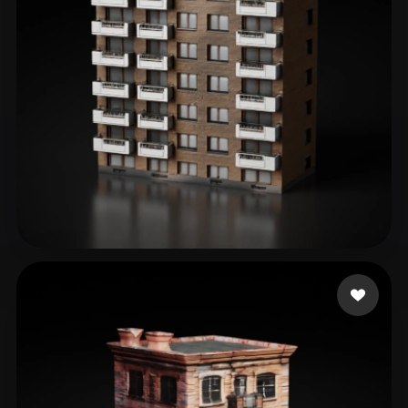
ComfyUI
21
スタイル
Abstract
Anime
Cartoon
Cel-Shaded
Fantasy
Flat
Gothic
Hand-Painted
Industrial
Isometric
Low Poly
Medieval
Minimalist
Modern
Organic
Photorealistic
327 いいね
3D Estate
Pixel Art
Realistic
Retro
Stylized
Voxel