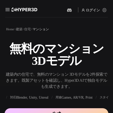
ログイン
製品
Home
建築
住宅
マンション
機能
Rodin
ChatAvatar
API
無料のマンション
画像から 3D
テキストから 3D
料金
写真をアップロードするだ
テキストプロンプトから3D
けで、3Dオブジェクトが瞬
3Dモデル
オブジェクトへ — 瞬時に。
時に完成。
リソース
AI 画像生成
AI 動画生成
シンプルなプロンプトか
テキストや画像から、AIで
建築内の住宅で、無料のマンション 3Dモデルを2件探索で
ら、高品質なビジュアルを
動画を作成。
生成。
きます。既製アセットを確認し、Hyper3D AIで独自モデル
コミュニティ
も生成できます。
API
私たちのクリエイティブAI
を、あなたのアプリやワー
BX
Blender, Unity, Unreal
Games, AR/VR, Print
対応
用途
スタイル
ストーリー
研究
ブログ
クフローに組み込みましょ
う。
OmniCraft