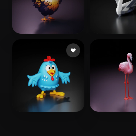
97 いいね
80 
Protection
Dan Sofia
212 いいね
1
Martins da Silva Hum
santos Plinio