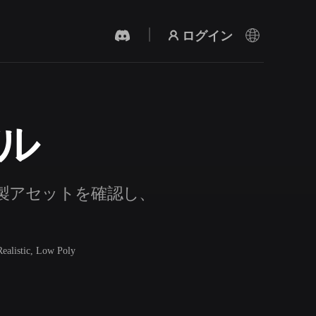
ログイン
デル
AI 動画生成
テキストや画像から、AIで動画を作成。
既製アセットを確認し、
Realistic, Low Poly
3Dメッシュエディター