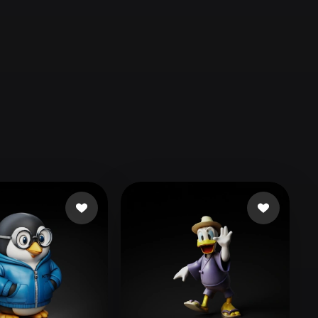
Automotive
Design
Character
Design
21
Flat
Gothic
Minimalist
Modern