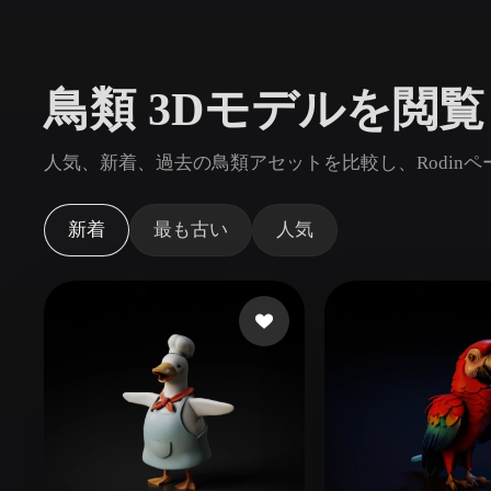
ユースケース
3D Printing
Animatio
鳥類 3Dモデルを閲覧
NFT Creation
E-commer
Jewelry
Metaverse
人気、新着、過去の鳥類アセットを比較し、Rodin
Design
プラグイン
新着
最も古い
人気
Blender
Unity
Unreal
God
スタイル
Abstract
Anime
Cart
Hand-Painted
Industrial
Isome