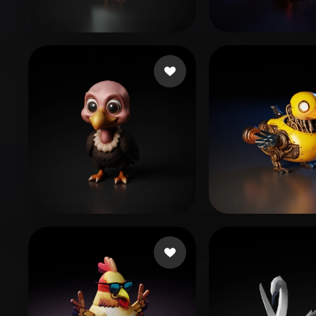
Organic
Photorealistic
Pixel
89 いいね
Ky Chicky
Gerência de De
64 いいね
Virtanen Tuukka
Miller Murphy