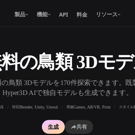
API
料金
製品
機能
リソース
料の鳥類 3Dモ
テキストから 3D
テキストプロンプトから3Dオブジェク
トへ — 瞬時に。
API
の鳥類 3Dモデルを170件探索できます。
私たちのクリエイティブAIを、あなたの
Hyper3D AIで独自モデルも生成できます。
アプリやワークフローに組み込みましょ
う。
BX
Blender, Unity, Unreal
Games, AR/VR, Print
対応
用途
スタイル
ェネレーター
3Dモデル検索エンジン
生成
共有
レーター
SVGから3Dへの変換ツール