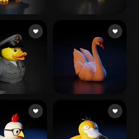
Stylized
Voxel
85 いいね
冷酷生煎
129 いいね
a Melanie
166 いいね
101 いいね
ger13
haha