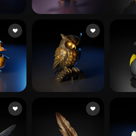
 Art
Realistic
Retro
65 いいね
김 혜림
54 いいね
senvol
Camil
99 いいね
168 いいね
Auto Guy
Stran