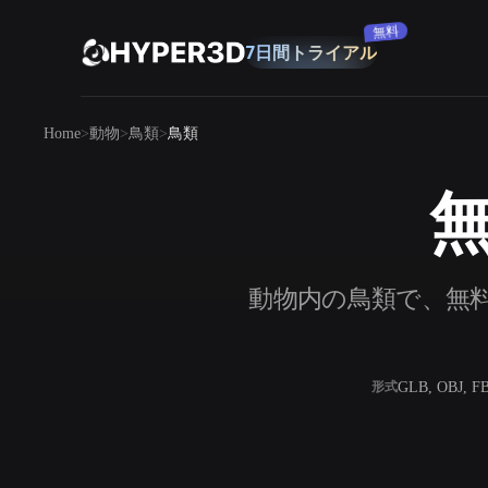
購読
製品
Home
動物
鳥類
鳥類
機能
Rodin
ChatAvatar
API
無
画像から 3D
料金
写真をアップロードするだけで、3Dオ
ブジェクトが瞬時に完成。
リソース
動物内の鳥類で、無料
AI 画像生成
シンプルなプロンプトから、高品質なビ
ジュアルを生成。
コミュニティ
GLB, OBJ, F
形式
OmniCraft
ストーリー
研究
ブログ
AI画像リミックス
AIテクスチャジ
AI画像エンハンサー
AI HDRIジェネ