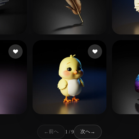
いいね
102 いいね
Eggert Jens
ARS
14 いいね
171 いいね
tech23
max_
前へ
次へ
←
1 / 9
→