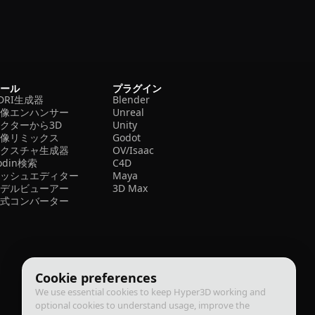
ツール
プラグイン
DRI生成器
Blender
画像エンハンサー
Unreal
クターから3D
Unity
画像リミックス
Godot
テクスチャ生成器
OV/Isaac
odin検索
C4D
メッシュエディター
Maya
モデルビューアー
3D Max
形式コンバーター
Cookie preferences
We use essential cookies to keep Hyper3D working and
optional cookies to understand usage, improve the