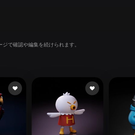
Game
n
Development
ce
VR/AR
Mechanical
ページで確認や編集を続けられます。
Engineering
ot
Maya
3DS Max
ComfyUI
oon
Cel-Shaded
Fantasy
tric
Low Poly
Medieval