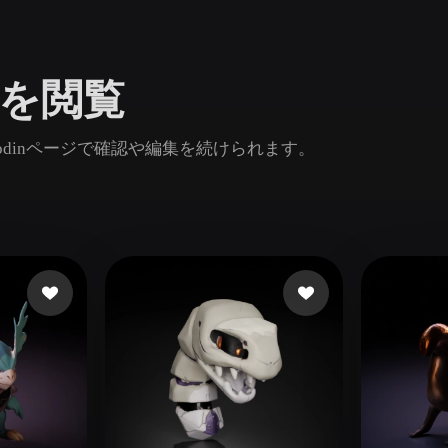
Game
n
Development
ルを閲覧
ce
VR/AR
Mechanical
dinページで確認や編集を続けられます。
Engineering
ot
Maya
3DS Max
ComfyUI
oon
Cel-Shaded
Fantasy
tric
Low Poly
Medieval