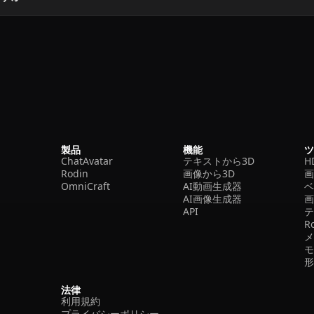
製品
機能
ChatAvatar
テキストから3D
H
Rodin
画像から3D
OmniCraft
AI動画生成器
ベ
AI画像生成器
API
R
法律
利用規約
プライバシーポリシー