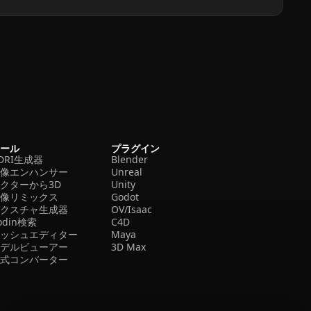
ツール
プラグイン
DRI生成器
Blender
画像エンハンサー
Unreal
クターから3D
Unity
画像リミックス
Godot
テクスチャ生成器
OV/Isaac
odin検索
C4D
メッシュエディター
Maya
モデルビューアー
3D Max
形式コンバーター