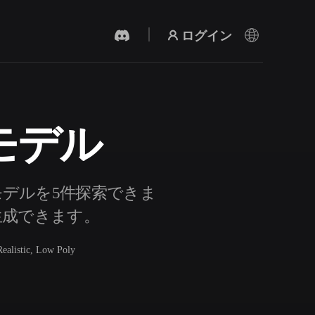
ログイン
モデル
AI 動画生成
テキストや画像から、AIで動画を作成。
モデルを5件探索できま
も生成できます。
Realistic, Low Poly
3Dメッシュエディター