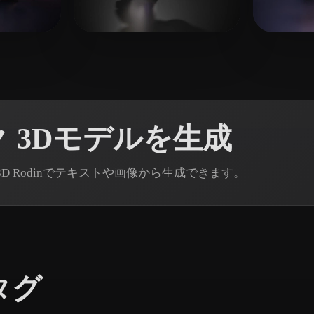
 Art
Realistic
Retro
8 いいね
13 いいね
dagjl
Локт
 3Dモデルを生成
D Rodinでテキストや画像から生成できます。
タグ