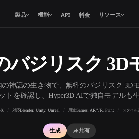
API
料金
製品
機能
リソース
のバジリスク 3D
テキストから 3D
テキストプロンプトから3Dオブジェク
トへ — 瞬時に。
API
の神話の生き物で、無料のバジリスク 3D
私たちのクリエイティブAIを、あなたの
トを確認し、Hyper3D AIで独自モデル
アプリやワークフローに組み込みましょ
う。
BX
Blender, Unity, Unreal
Games, AR/VR, Print
対応
用途
スタイル
ェネレーター
3Dモデル検索エンジン
生成
共有
レーター
SVGから3Dへの変換ツール