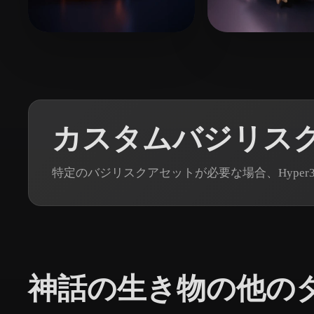
Organic
Photorealistic
Pixel
23 いいね
Jaanus
asdawdadxzcv
カスタムバジリスク
特定のバジリスクアセットが必要な場合、Hyper3
神話の生き物の他の