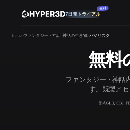
購読
無料
7日間トライアル
製品
Home
ファンタジー・神話
神話の生き物
バジリスク
機能
Rodin
ChatAvatar
API
無料
画像から 3D
料金
写真をアップロードするだけで、3Dオ
ブジェクトが瞬時に完成。
リソース
ファンタジー・神話内
AI 画像生成
シンプルなプロンプトから、高品質なビ
す。既製アセッ
ジュアルを生成。
コミュニティ
GLB, OBJ, F
形式
OmniCraft
ストーリー
研究
ブログ
AI画像リミックス
AIテクスチャジ
AI画像エンハンサー
AI HDRIジェネ