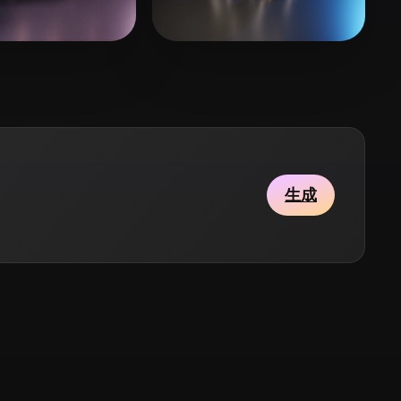
Stylized
Voxel
9 いいね
9 いいね
ионов Алексей
xP LePetitMozard
生成