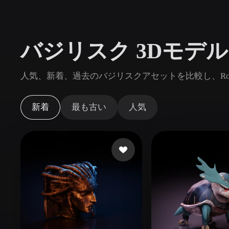
ユースケース
3D Printing
Animatio
バジリスク 3Dモデ
NFT Creation
E-commer
Jewelry
Metaverse
人気、新着、過去のバジリスクアセットを比較し、Ro
Design
プラグイン
新着
最も古い
人気
Blender
Unity
Unreal
God
スタイル
Abstract
Anime
Cart
Hand-Painted
Industrial
Isome