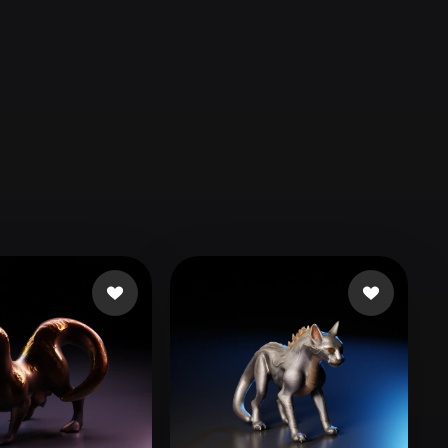
Automotive
Design
Character
Design
21
Flat
Gothic
Minimalist
Modern