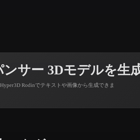
 Art
Realistic
Retro
ンサー 3Dモデルを生
er3D Rodinでテキストや画像から生成できま