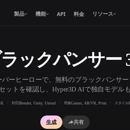
API
料金
製品
機能
リソース
ラックパンサー 
テキストから 3D
テキストプロンプトから3Dオブジェク
トへ — 瞬時に。
API
パーヒーローで、無料のブラックパンサー 
私たちのクリエイティブAIを、あなたの
ットを確認し、Hyper3D AIで独自モデ
アプリやワークフローに組み込みましょ
う。
BX
Blender, Unity, Unreal
Games, AR/VR, Print
対応
用途
スタイル
ェネレーター
3Dモデル検索エンジン
生成
共有
レーター
SVGから3Dへの変換ツール