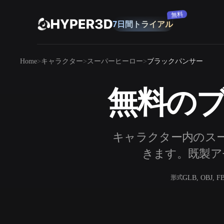
無料
7日間トライアル
製品
Home
キャラクター
スーパーヒーロー
ブラックパンサー
機能
Rodin
ChatAvatar
API
無料のブ
画像から 3D
料金
写真をアップロードするだけで、3Dオ
ブジェクトが瞬時に完成。
リソース
キャラクター内のスー
AI 画像生成
シンプルなプロンプトから、高品質なビ
きます。既製アセ
ジュアルを生成。
コミュニティ
GLB, OBJ, F
形式
OmniCraft
ストーリー
研究
ブログ
AI画像リミックス
AIテクスチャジ
AI画像エンハンサー
AI HDRIジェネ