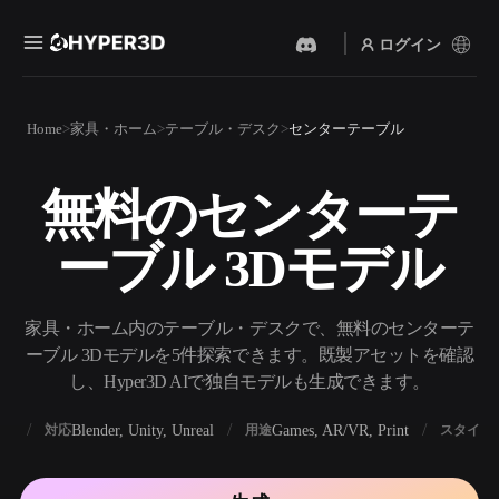
ログイン
製品
Home
家具・ホーム
テーブル・デスク
センターテーブル
機能
Rodin
ChatAvatar
API
無料のセンターテ
画像から 3D
テキストから 3D
料金
写真をアップロードするだ
テキストプロンプトから3D
けで、3Dオブジェクトが瞬
ーブル 3Dモデル
オブジェクトへ — 瞬時に。
時に完成。
リソース
AI 画像生成
AI 動画生成
シンプルなプロンプトか
テキストや画像から、AIで
家具・ホーム内のテーブル・デスクで、無料のセンターテ
ら、高品質なビジュアルを
動画を作成。
生成。
ーブル 3Dモデルを5件探索できます。既製アセットを確認
コミュニティ
し、Hyper3D AIで独自モデルも生成できます。
API
私たちのクリエイティブAI
を、あなたのアプリやワー
BX
Blender, Unity, Unreal
Games, AR/VR, Print
対応
用途
スタイル
ストーリー
研究
ブログ
クフローに組み込みましょ
う。
OmniCraft