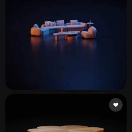
ComfyUI
21
スタイル
Abstract
Anime
Cartoon
Cel-Shaded
Fantasy
Flat
Gothic
Hand-Painted
Industrial
Isometric
Low Poly
Medieval
Minimalist
Modern
Organic
Photorealistic
Pixel Art
Realistic
Retro
Stylized
150 いいね
eEhyQx
Voxel