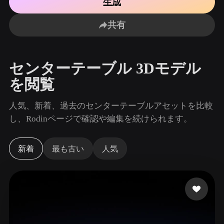
生成
ユースケース
AI画像リミックス
AI HDRIジェネレーター
3Dメッ
3D Printing
Animation
共有
AI画像エンハンサー
3Dモデル検索エンジン
Game
Automotive
Development
Design
AIテクスチャジェネレーター
SVGから3Dへの変換ツール
センターテーブル 3Dモデル
NFT Creation
E-commerce
を閲覧
Character
VR/AR
Design
人気、新着、過去のセンターテーブルアセットを比較
Metaverse
Jewelry Design
し、Rodinページで確認や編集を続けられます。
Mechanical
Engineering
新着
最も古い
人気
プラグイン
Blender
Unity
Unreal
Godot
Maya
3DS Max