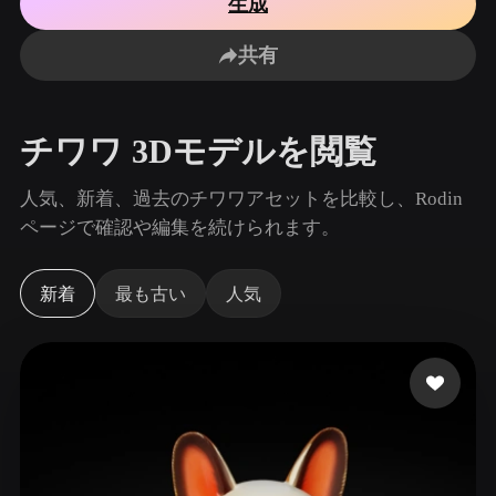
生成
ユースケース
AI画像リミックス
AI HDRIジェネレーター
3Dメッ
3D Printing
Animation
共有
AI画像エンハンサー
3Dモデル検索エンジン
Game
Automotive
Development
Design
AIテクスチャジェネレーター
SVGから3Dへの変換ツール
チワワ 3Dモデルを閲覧
NFT Creation
E-commerce
Character
人気、新着、過去のチワワアセットを比較し、Rodin
VR/AR
Design
ページで確認や編集を続けられます。
Metaverse
Jewelry Design
新着
最も古い
人気
Mechanical
Engineering
プラグイン
Blender
Unity
Unreal
Godot
Maya
3DS Max