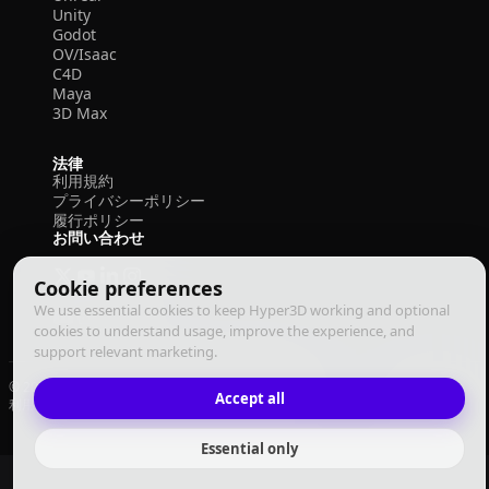
Unity
Godot
OV/Isaac
C4D
Maya
3D Max
法律
利用規約
プライバシーポリシー
履行ポリシー
お問い合わせ
Cookie preferences
We use essential cookies to keep Hyper3D working and optional
cookies to understand usage, improve the experience, and
support relevant marketing.
© 2026 Deemos Corporation. All rights reserved
Accept all
利用規約
プライバシーポリシー
履行ポリシー
日本語
Essential only