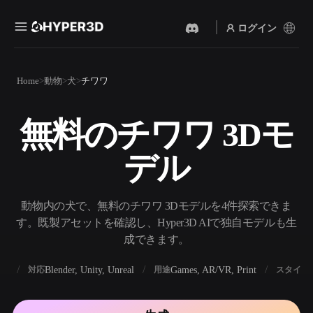
ログイン
製品
Home
動物
犬
チワワ
機能
Rodin
ChatAvatar
API
無料のチワワ 3Dモ
画像から 3D
テキストから 3D
料金
写真をアップロードするだ
テキストプロンプトから3D
けで、3Dオブジェクトが瞬
デル
オブジェクトへ — 瞬時に。
時に完成。
リソース
AI 画像生成
AI 動画生成
シンプルなプロンプトか
テキストや画像から、AIで
動物内の犬で、無料のチワワ 3Dモデルを4件探索できま
ら、高品質なビジュアルを
動画を作成。
生成。
す。既製アセットを確認し、Hyper3D AIで独自モデルも生
コミュニティ
成できます。
API
私たちのクリエイティブAI
を、あなたのアプリやワー
BX
Blender, Unity, Unreal
Games, AR/VR, Print
対応
用途
スタイル
ストーリー
研究
ブログ
クフローに組み込みましょ
う。
OmniCraft