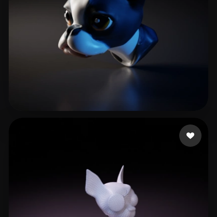
5 いいね
Papanicolaou Christe