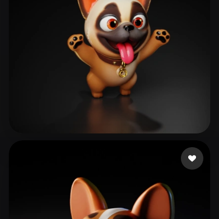
ComfyUI
21
スタイル
Abstract
Anime
Cartoon
Cel-Shaded
Fantasy
Flat
Gothic
Hand-Painted
Industrial
Isometric
Low Poly
Medieval
Minimalist
Modern
Organic
Photorealistic
박 준우
125 いいね
Pixel Art
Realistic
Retro
Stylized
Voxel