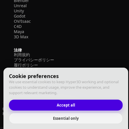
Blender
Unreal
Unity
Godot
OV/Isaac
C4D
Maya
3D Max
法律
利用規約
プライバシーポリシー
履行ポリシー
お問い合わせ
Cookie preferences
We use essential cookies to keep Hyper3D working and optional
cookies to understand usage, improve the experience, and
support relevant marketing.
Accept all
© 2026 Deemos Corporation. All rights reserved
利用規約
プライバシーポリシー
履行ポリシー
日本語
Essential only