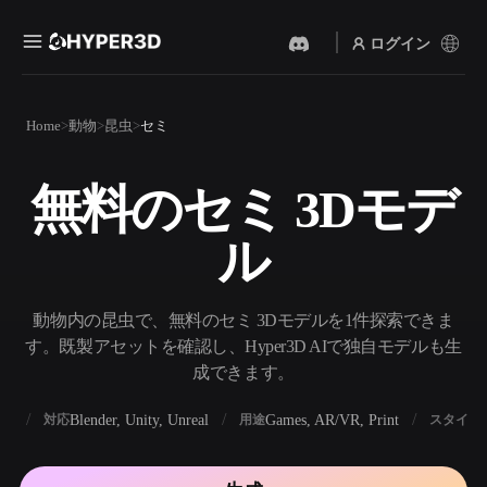
ログイン
製品
Home
動物
昆虫
セミ
機能
Rodin
ChatAvatar
API
無料のセミ 3Dモデ
画像から 3D
テキストから 3D
料金
写真をアップロードするだ
テキストプロンプトから3D
けで、3Dオブジェクトが瞬
ル
オブジェクトへ — 瞬時に。
時に完成。
リソース
AI 画像生成
AI 動画生成
シンプルなプロンプトか
テキストや画像から、AIで
動物内の昆虫で、無料のセミ 3Dモデルを1件探索できま
ら、高品質なビジュアルを
動画を作成。
生成。
す。既製アセットを確認し、Hyper3D AIで独自モデルも生
コミュニティ
成できます。
API
私たちのクリエイティブAI
を、あなたのアプリやワー
BX
Blender, Unity, Unreal
Games, AR/VR, Print
対応
用途
スタイル
ストーリー
研究
ブログ
クフローに組み込みましょ
う。
OmniCraft