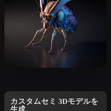
ComfyUI
21
スタイル
Abstract
Anime
Cartoon
Cel-Shaded
Fantasy
Flat
Gothic
Hand-Painted
Industrial
Isometric
Low Poly
Medieval
Minimalist
Modern
Organic
Photorealistic
6 いいね
Mote Sant
Pixel Art
Realistic
Retro
Stylized
Voxel
カスタムセミ 3Dモデルを
生成