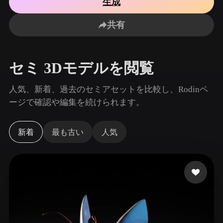
生成
ユースケース
AI画像リミックス
AI HDRIジェネレーター
3Dメッ
3D Printing
Animation
共有
AI画像エンハンサー
3Dモデル検索エンジン
Game
Automotive
Development
Design
AIテクスチャジェネレーター
SVGから3Dへの変換ツール
セミ 3Dモデルを閲覧
NFT Creation
E-commerce
Character
人気、新着、過去のセミアセットを比較し、Rodinペ
VR/AR
Design
ージで確認や編集を続けられます。
Metaverse
Jewelry Design
新着
最も古い
人気
Mechanical
Engineering
プラグイン
Blender
Unity
Unreal
Godot
Maya
3DS Max