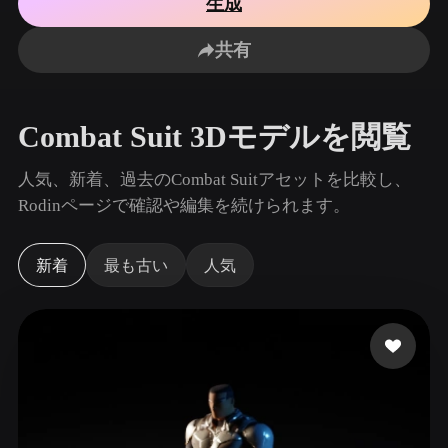
生成
ユースケース
AI画像リミックス
AI HDRIジェネレーター
3Dメッ
3D Printing
Animation
共有
AI画像エンハンサー
3Dモデル検索エンジン
Game
Automotive
Development
Design
AIテクスチャジェネレーター
SVGから3Dへの変換ツール
Combat Suit 3Dモデルを閲覧
NFT Creation
E-commerce
Character
人気、新着、過去のCombat Suitアセットを比較し、
VR/AR
Design
Rodinページで確認や編集を続けられます。
Metaverse
Jewelry Design
新着
最も古い
人気
Mechanical
Engineering
プラグイン
Blender
Unity
Unreal
Godot
Maya
3DS Max