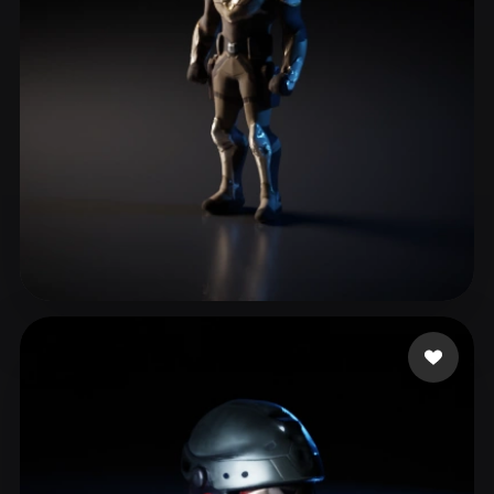
ComfyUI
21
スタイル
Abstract
Anime
Cartoon
Cel-Shaded
Fantasy
Flat
Gothic
Hand-Painted
Industrial
Isometric
Low Poly
Medieval
Minimalist
Modern
Organic
Photorealistic
46 いいね
Owo Olu
Pixel Art
Realistic
Retro
Stylized
Voxel