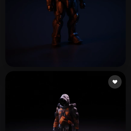
9 いいね
Expert Blender