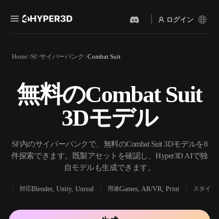
ログイン
製品
Home
Sf
サイバーパンク
Combat Suit
機能
Rodin
ChatAvatar
API
無料のCombat Suit
画像から 3D
テキストから 3D
料金
写真をアップロードするだ
テキストプロンプトから3D
けで、3Dオブジェクトが瞬
3Dモデル
オブジェクトへ — 瞬時に。
時に完成。
リソース
AI 画像生成
AI 動画生成
シンプルなプロンプトか
テキストや画像から、AIで
SF内のサイバーパンクで、無料のCombat Suit 3Dモデルを8
ら、高品質なビジュアルを
動画を作成。
生成。
件探索できます。既製アセットを確認し、Hyper3D AIで独
コミュニティ
自モデルも生成できます。
API
私たちのクリエイティブAI
を、あなたのアプリやワー
BX
Blender, Unity, Unreal
Games, AR/VR, Print
対応
用途
スタイル
ストーリー
研究
ブログ
クフローに組み込みましょ
う。
OmniCraft