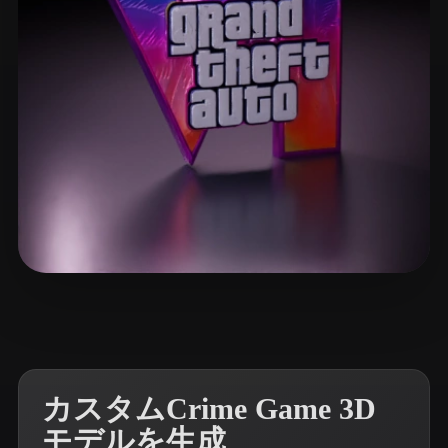
ComfyUI
21
スタイル
Abstract
Anime
Cartoon
Cel-Shaded
Fantasy
Flat
Gothic
Hand-Painted
Industrial
Isometric
Low Poly
Medieval
Minimalist
Modern
Organic
Photorealistic
8 いいね
ggflick7
Pixel Art
Realistic
Retro
Stylized
Voxel
カスタムCrime Game 3D
モデルを生成