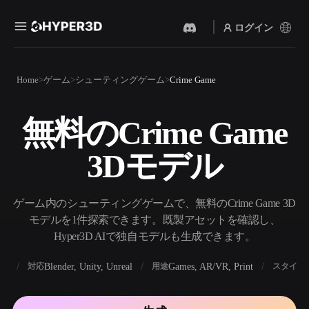
ログイン
製品
Home
ゲーム
シューティングゲーム
Crime Game
機能
Rodin
ChatAvatar
API
無料のCrime Game
画像から 3D
テキストから 3D
料金
写真をアップロードするだ
テキストプロンプトから3D
けで、3Dオブジェクトが瞬
3Dモデル
オブジェクトへ — 瞬時に。
時に完成。
リソース
AI 画像生成
AI 動画生成
シンプルなプロンプトか
テキストや画像から、AIで
ゲーム内のシューティングゲームで、無料のCrime Game 3D
ら、高品質なビジュアルを
動画を作成。
生成。
モデルを1件探索できます。既製アセットを確認し、
コミュニティ
Hyper3D AIで独自モデルも生成できます。
API
私たちのクリエイティブAI
を、あなたのアプリやワー
BX
Blender, Unity, Unreal
Games, AR/VR, Print
対応
用途
スタイル
ストーリー
研究
ブログ
クフローに組み込みましょ
う。
OmniCraft