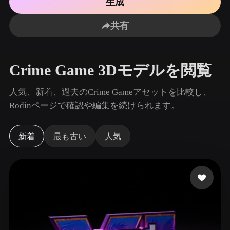
生成
ユースケース
AI画像リミックス
AI HDRIジェネレーター
3Dメッ
3D Printing
Animation
共有
AI画像エンハンサー
3Dモデル検索エンジン
Game
Automotive
Development
Design
AIテクスチャジェネレーター
SVGから3Dへの変換ツール
Crime Game 3Dモデルを閲覧
NFT Creation
E-commerce
Character
人気、新着、過去のCrime Gameアセットを比較し、
VR/AR
Design
Rodinページで確認や編集を続けられます。
Metaverse
Jewelry Design
新着
最も古い
人気
Mechanical
Engineering
プラグイン
Blender
Unity
Unreal
Godot
Maya
3DS Max