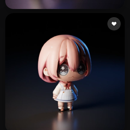
100 いいね
Deluxe Secret