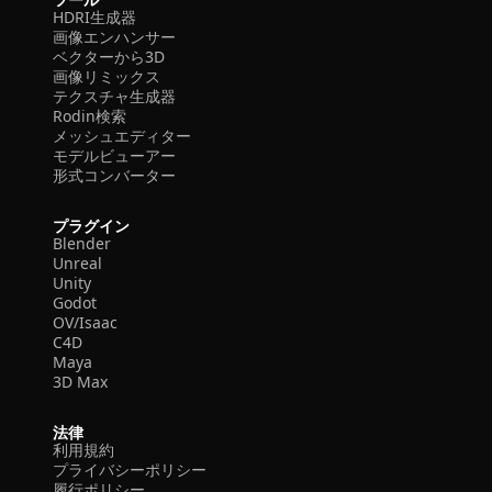
HDRI生成器
画像エンハンサー
ベクターから3D
画像リミックス
テクスチャ生成器
Rodin検索
メッシュエディター
モデルビューアー
形式コンバーター
プラグイン
Blender
Unreal
Unity
Godot
OV/Isaac
C4D
Maya
3D Max
法律
利用規約
プライバシーポリシー
履行ポリシー