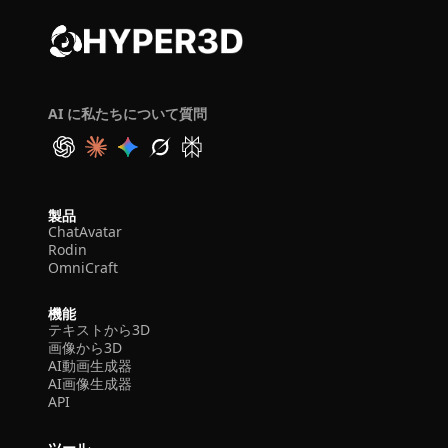
AI に私たちについて質問
製品
ChatAvatar
Rodin
OmniCraft
機能
テキストから3D
画像から3D
AI動画生成器
AI画像生成器
API
ツール