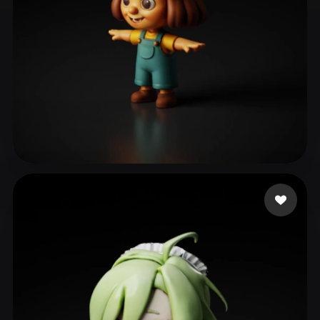
80 いいね
renderedideas