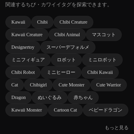
関連するちび・カワイイタグを探索できます。
Kawaii
Chibi
Chibi Creature
Kawaii Creature
Chibi Animal
マスコット
Designertoy
スーパーデフォルメ
ミニフィギュア
ロボット
ミニロボット
Chibi Robot
ミニヒーロー
Chibi Kawaii
Cat
Chibigirl
Cute Monster
Cute Warrior
Dragon
ぬいぐるみ
赤ちゃん
Kawaii Monster
Cartoon Cat
ベビードラゴン
もっと見る