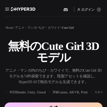
ログイン
製品
Home
アニメ・マンガ
ちび・カワイイ
Cute Girl
機能
Rodin
ChatAvatar
API
無料のCute Girl 3D
画像から 3D
テキストから 3D
料金
写真をアップロードするだ
テキストプロンプトから3D
けで、3Dオブジェクトが瞬
モデル
オブジェクトへ — 瞬時に。
時に完成。
リソース
AI 画像生成
AI 動画生成
シンプルなプロンプトか
テキストや画像から、AIで
アニメ・マンガ内のちび・カワイイで、無料のCute Girl 3D
ら、高品質なビジュアルを
動画を作成。
生成。
モデルを74件探索できます。既製アセットを確認し、
コミュニティ
Hyper3D AIで独自モデルも生成できます。
API
私たちのクリエイティブAI
を、あなたのアプリやワー
BX
Blender, Unity, Unreal
Games, AR/VR, Print
対応
用途
スタイル
ストーリー
研究
ブログ
クフローに組み込みましょ
う。
OmniCraft