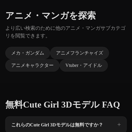
アニメ・マンガを探索
より広い検索のために他のアニメ・マンガサブカテゴ
リを閲覧できます。
メカ・ガンダム
アニメフランチャイズ
アニメキャラクター
Vtuber・アイドル
無料Cute Girl 3Dモデル FAQ
これらのCute Girl 3Dモデルは無料ですか？