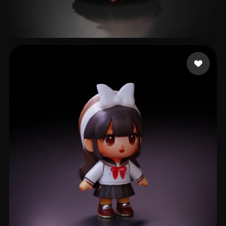
250 いいね
Ludashov Anton