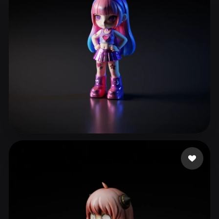
ComfyUI
21
スタイル
Abstract
Anime
Cartoon
Cel-Shaded
Fantasy
Flat
Gothic
Hand-Painted
Industrial
Isometric
Low Poly
Medieval
Minimalist
Modern
Organic
Photorealistic
191 いいね
eEhyQx
Pixel Art
Realistic
Retro
Stylized
Voxel