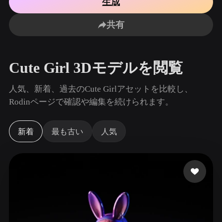
生成
ユースケース
AI画像リミックス
AI HDRIジェネレーター
3Dメッ
3D Printing
Animation
共有
AI画像エンハンサー
3Dモデル検索エンジン
Game
Automotive
Development
Design
AIテクスチャジェネレーター
SVGから3Dへの変換ツール
Cute Girl 3Dモデルを閲覧
NFT Creation
E-commerce
Character
人気、新着、過去のCute Girlアセットを比較し、
VR/AR
Design
Rodinページで確認や編集を続けられます。
Metaverse
Jewelry Design
新着
最も古い
人気
Mechanical
Engineering
プラグイン
Blender
Unity
Unreal
Godot
Maya
3DS Max