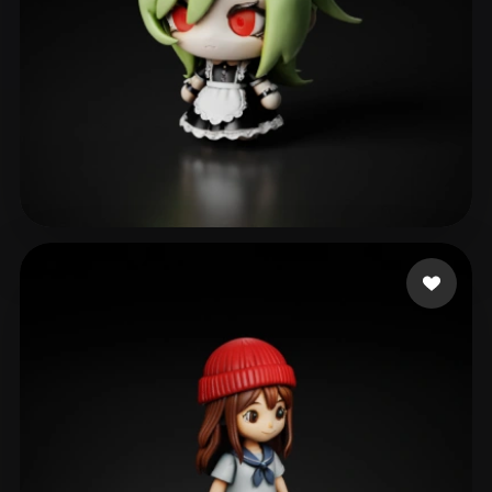
景
109 いいね