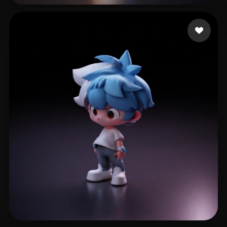
157 いいね
Demirtaş Hüseyin