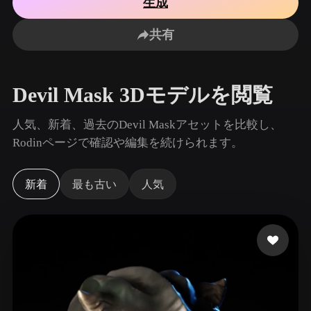
生成
ユースケース
AI画像リミックス
AI HDRIジェネレーター
3Dメッ
3D Printing
Animation
共有
AI画像エンハンサー
3Dモデル検索エンジン
Game
Automotive
Development
Design
AIテクスチャジェネレーター
SVGから3Dへの変換ツール
Devil Mask 3Dモデルを閲覧
NFT Creation
E-commerce
Character
人気、新着、過去のDevil Maskアセットを比較し、
VR/AR
Design
Rodinページで確認や編集を続けられます。
Metaverse
Jewelry Design
新着
最も古い
人気
Mechanical
Engineering
プラグイン
Blender
Unity
Unreal
Godot
Maya
3DS Max