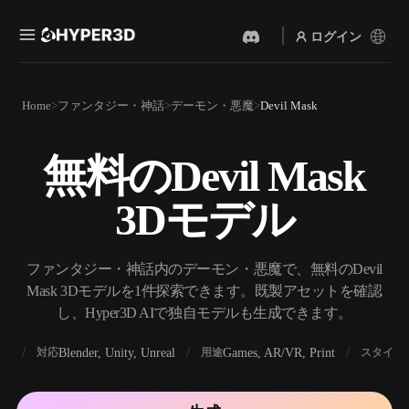
ログイン
製品
Home
ファンタジー・神話
デーモン・悪魔
Devil Mask
機能
Rodin
ChatAvatar
API
無料のDevil Mask
画像から 3D
テキストから 3D
料金
写真をアップロードするだ
テキストプロンプトから3D
けで、3Dオブジェクトが瞬
3Dモデル
オブジェクトへ — 瞬時に。
時に完成。
リソース
AI 画像生成
AI 動画生成
シンプルなプロンプトか
テキストや画像から、AIで
ファンタジー・神話内のデーモン・悪魔で、無料のDevil
ら、高品質なビジュアルを
動画を作成。
生成。
Mask 3Dモデルを1件探索できます。既製アセットを確認
コミュニティ
し、Hyper3D AIで独自モデルも生成できます。
API
私たちのクリエイティブAI
を、あなたのアプリやワー
BX
Blender, Unity, Unreal
Games, AR/VR, Print
対応
用途
スタイル
ストーリー
研究
ブログ
クフローに組み込みましょ
う。
OmniCraft