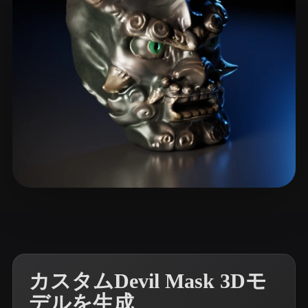
ComfyUI
21
スタイル
Abstract
Anime
Cartoon
Cel-Shaded
Fantasy
Flat
Gothic
Hand-Painted
Industrial
Isometric
Low Poly
Medieval
Minimalist
Modern
Organic
Photorealistic
34 いいね
464211078@QQ.COM
Pixel Art
Realistic
Retro
Stylized
Voxel
カスタムDevil Mask 3Dモ
デルを生成