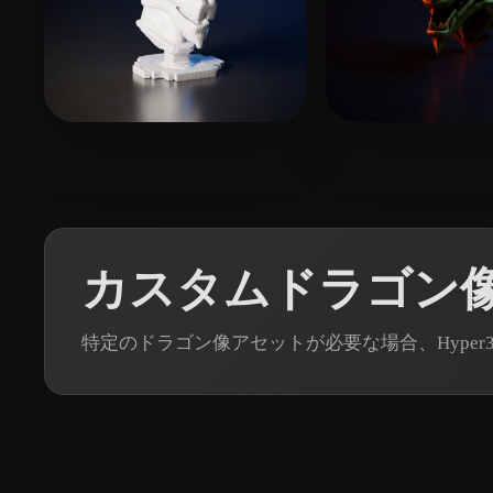
2 いいね
13 いいね
Woody
drs
カスタムドラゴン像
特定のドラゴン像アセットが必要な場合、Hyper3