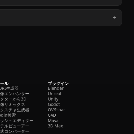
ツール
プラグイン
DRI生成器
Blender
画像エンハンサー
Unreal
クターから3D
Unity
画像リミックス
Godot
テクスチャ生成器
OV/Isaac
odin検索
C4D
メッシュエディター
Maya
モデルビューアー
3D Max
形式コンバーター