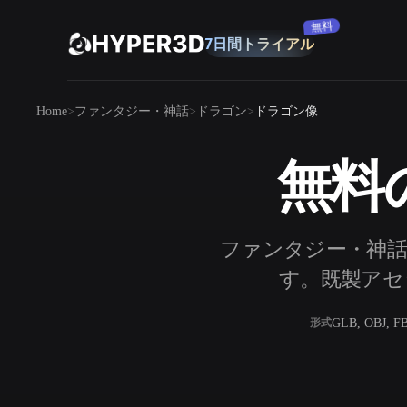
購読
無料
7日間トライアル
製品
Home
ファンタジー・神話
ドラゴン
ドラゴン像
機能
Rodin
ChatAvatar
API
無料
画像から 3D
料金
写真をアップロードするだけで、3Dオ
ブジェクトが瞬時に完成。
リソース
ファンタジー・神話
AI 画像生成
シンプルなプロンプトから、高品質なビ
す。既製アセッ
ジュアルを生成。
コミュニティ
GLB, OBJ, F
形式
OmniCraft
ストーリー
研究
ブログ
AI画像リミックス
AIテクスチャジ
AI画像エンハンサー
AI HDRIジェネ