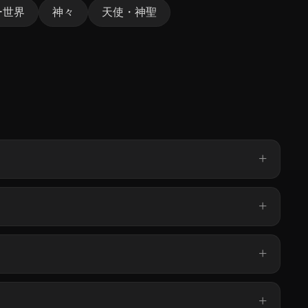
ー世界
神々
天使・神聖