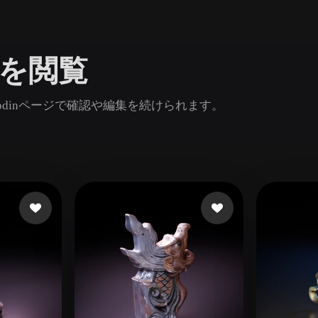
Game
n
Development
ルを閲覧
ce
VR/AR
Mechanical
dinページで確認や編集を続けられます。
Engineering
ot
Maya
3DS Max
ComfyUI
oon
Cel-Shaded
Fantasy
tric
Low Poly
Medieval