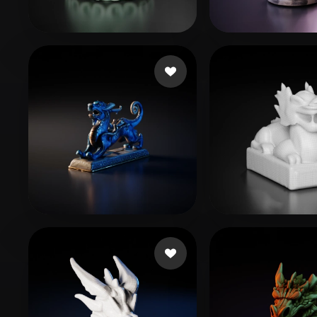
Organic
Photorealistic
Pixel
87 いいね
3
wck
chang raven
15 いいね
9 いい
TRUONG Hoang Ngan
Xie Lin