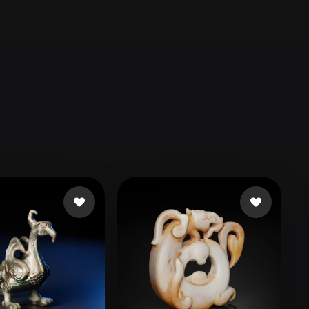
Automotive
Design
Character
Design
21
Flat
Gothic
Minimalist
Modern