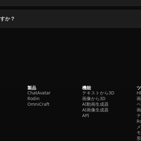
ますか？
製品
機能
ChatAvatar
テキストから3D
H
Rodin
画像から3D
OmniCraft
AI動画生成器
ベ
AI画像生成器
API
R