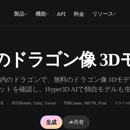
API
料金
製品
機能
リソース
のドラゴン像 3D
テキストから 3D
テキストプロンプトから3Dオブジェク
トへ — 瞬時に。
API
内のドラゴンで、無料のドラゴン像 3Dモデ
私たちのクリエイティブAIを、あなたの
トを確認し、Hyper3D AIで独自モデル
アプリやワークフローに組み込みましょ
う。
BX
Blender, Unity, Unreal
Games, AR/VR, Print
対応
用途
スタイル
ェネレーター
3Dモデル検索エンジン
生成
共有
レーター
SVGから3Dへの変換ツール