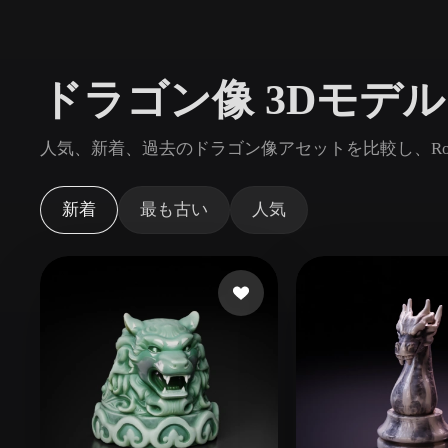
ユースケース
3D Printing
Animatio
ドラゴン像 3Dモデ
NFT Creation
E-commer
Jewelry
Metaverse
人気、新着、過去のドラゴン像アセットを比較し、Ro
Design
プラグイン
新着
最も古い
人気
Blender
Unity
Unreal
God
スタイル
Abstract
Anime
Cart
Hand-Painted
Industrial
Isome