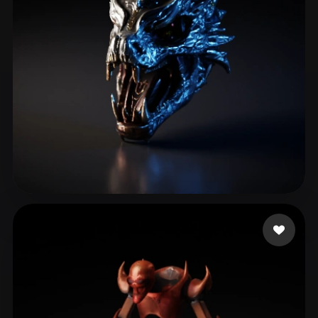
ComfyUI
21
スタイル
Abstract
Anime
Cartoon
Cel-Shaded
Fantasy
Flat
Gothic
Hand-Painted
Industrial
Isometric
Low Poly
Medieval
Minimalist
Modern
Organic
Photorealistic
23 いいね
lammb lammy
Pixel Art
Realistic
Retro
Stylized
Voxel