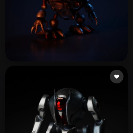
6 いいね
ariyantono delly