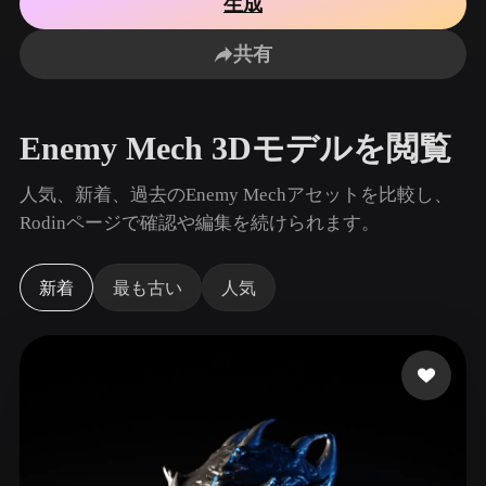
生成
ユースケース
AI画像リミックス
AI HDRIジェネレーター
3Dメッ
3D Printing
Animation
共有
AI画像エンハンサー
3Dモデル検索エンジン
Game
Automotive
Development
Design
AIテクスチャジェネレーター
SVGから3Dへの変換ツール
Enemy Mech 3Dモデルを閲覧
NFT Creation
E-commerce
Character
人気、新着、過去のEnemy Mechアセットを比較し、
VR/AR
Design
Rodinページで確認や編集を続けられます。
Metaverse
Jewelry Design
新着
最も古い
人気
Mechanical
Engineering
プラグイン
Blender
Unity
Unreal
Godot
Maya
3DS Max