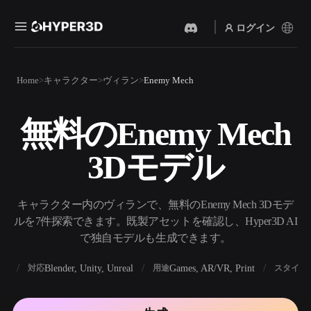
ログイン
製品
Home
キャラクター
ヴィラン
Enemy Mech
機能
Rodin
ChatAvatar
API
無料のEnemy Mech
画像から 3D
テキストから 3D
料金
写真をアップロードするだ
テキストプロンプトから3D
けで、3Dオブジェクトが瞬
3Dモデル
オブジェクトへ — 瞬時に。
時に完成。
リソース
AI 画像生成
AI 動画生成
シンプルなプロンプトか
テキストや画像から、AIで
キャラクター内のヴィランで、無料のEnemy Mech 3Dモデ
ら、高品質なビジュアルを
動画を作成。
生成。
ルを7件探索できます。既製アセットを確認し、Hyper3D AI
コミュニティ
で独自モデルも生成できます。
API
私たちのクリエイティブAI
を、あなたのアプリやワー
BX
Blender, Unity, Unreal
Games, AR/VR, Print
対応
用途
スタイル
ストーリー
研究
ブログ
クフローに組み込みましょ
う。
OmniCraft