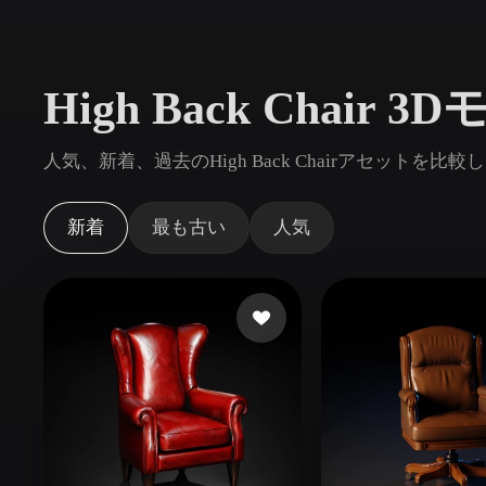
ユースケース
3D Printing
Animatio
High Back Chair
NFT Creation
E-commer
Jewelry
Metaverse
人気、新着、過去のHigh Back Chairアセットを
Design
プラグイン
新着
最も古い
人気
Blender
Unity
Unreal
God
スタイル
Abstract
Anime
Cart
Hand-Painted
Industrial
Isome