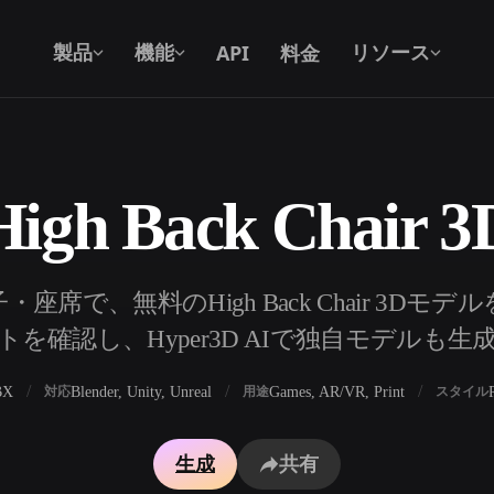
API
料金
製品
機能
リソース
gh Back Chair
テキストから 3D
テキストプロンプトから3Dオブジェク
トへ — 瞬時に。
API
席で、無料のHigh Back Chair 3Dモ
私たちのクリエイティブAIを、あなたの
を確認し、Hyper3D AIで独自モデルも
アプリやワークフローに組み込みましょ
う。
BX
Blender, Unity, Unreal
Games, AR/VR, Print
対応
用途
スタイル
ェネレーター
3Dモデル検索エンジン
生成
共有
レーター
SVGから3Dへの変換ツール