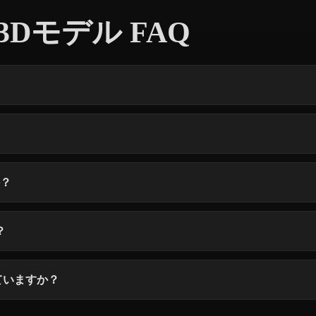
r 3Dモデル FAQ
か？
？
していますか？