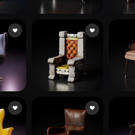
 Art
Realistic
Retro
7 いいね
181 いいね
kim jaehyun
Obse
35 いいね
Bru Guillaume
Pham