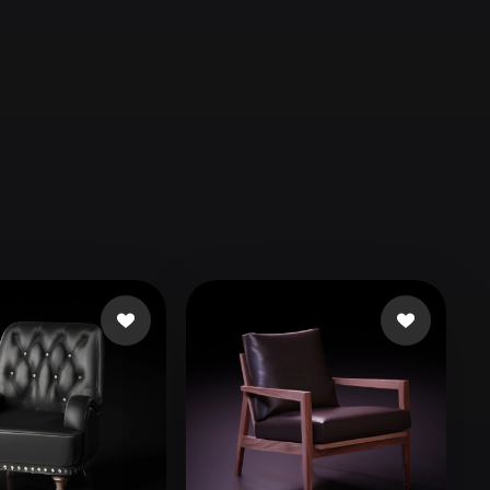
Automotive
Design
Character
Design
21
Flat
Gothic
Minimalist
Modern