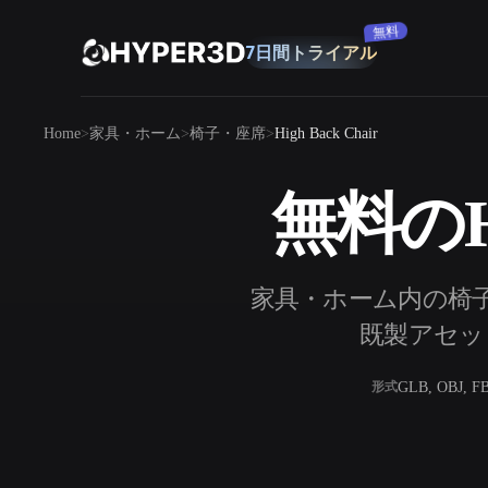
購読
製品
Home
家具・ホーム
椅子・座席
High Back Chair
機能
Rodin
ChatAvatar
API
無料のHi
画像から 3D
料金
写真をアップロードするだけで、3Dオ
ブジェクトが瞬時に完成。
リソース
家具・ホーム内の椅子・座
AI 画像生成
シンプルなプロンプトから、高品質なビ
既製アセット
ジュアルを生成。
コミュニティ
GLB, OBJ, F
形式
OmniCraft
ストーリー
研究
ブログ
AI画像リミックス
AIテクスチャジ
AI画像エンハンサー
AI HDRIジェネ