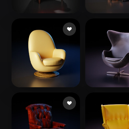
Organic
Photorealistic
Pixel
106 いいね
6
Shcherba Elena
Water Spout
96 いいね
97 いいね
Augusto Fábio
1