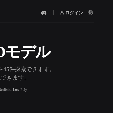
ログイン
 3Dモデル
AI 動画生成
テキストや画像から、AIで動画を作成。
デルを45件探索できます。
生成できます。
Realistic, Low Poly
3Dメッシュエディター