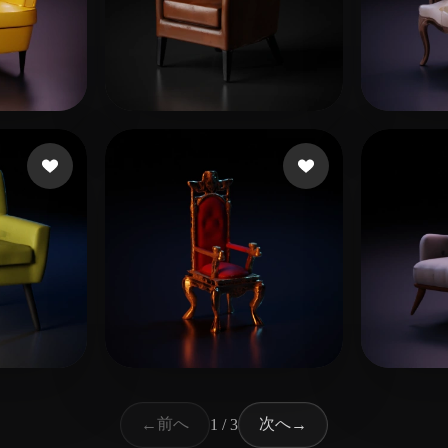
15 いいね
久保田 デバッグ
14 いいね
Lacai
いね
8 いいね
Kwon Yongbeom
Gyf6f
前へ
次へ
←
1 / 3
→