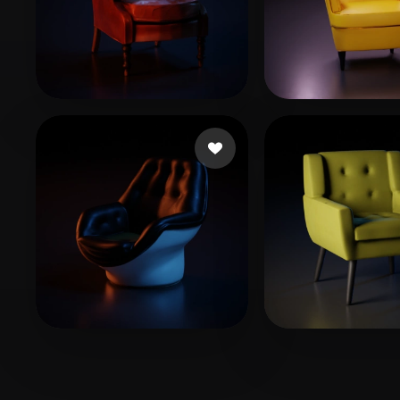
39 いいね
Choron Casey
Teichman Igor
14 いいね
16 い
Moal Lucien
lagirl123