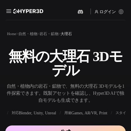
ログイン
製品
Home
自然・植物
岩石・鉱物
大理石
機能
Rodin
ChatAvatar
API
無料の大理石 3Dモ
画像から 3D
テキストから 3D
料金
写真をアップロードするだ
テキストプロンプトから3D
けで、3Dオブジェクトが瞬
デル
オブジェクトへ — 瞬時に。
時に完成。
リソース
AI 画像生成
AI 動画生成
シンプルなプロンプトか
テキストや画像から、AIで
自然・植物内の岩石・鉱物で、無料の大理石 3Dモデルを1
ら、高品質なビジュアルを
動画を作成。
生成。
件探索できます。既製アセットを確認し、Hyper3D AIで独
コミュニティ
自モデルも生成できます。
API
私たちのクリエイティブAI
を、あなたのアプリやワー
BX
Blender, Unity, Unreal
Games, AR/VR, Print
対応
用途
スタイル
ストーリー
研究
ブログ
クフローに組み込みましょ
う。
OmniCraft