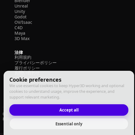
Blender
Unreal
Unity
Godot
OV/Isaac
C4D
Maya
3D Max
法律
利用規約
プライバシーポリシー
履行ポリシー
お問い合わせ
Cookie preferences
We use essential cookies to keep Hyper3D working and optional
cookies to understand usage, improve the experience, and
support relevant marketing.
Accept all
© 2026 Deemos Corporation. All rights reserved
利用規約
プライバシーポリシー
履行ポリシー
日本語
Essential only