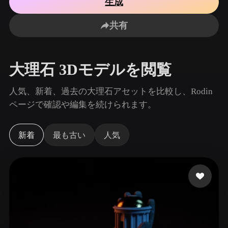
生成
ユースケース
AI画像リミックス
AI HDRIジェネレーター
3Dメッ
3D Printing
Animation
共有
AI画像エンハンサー
3Dモデル検索エンジン
Game
Automotive
Development
Design
AIテクスチャジェネレーター
SVGから3Dへの変換ツール
大理石 3Dモデルを閲覧
NFT Creation
E-commerce
Character
人気、新着、過去の大理石アセットを比較し、Rodin
VR/AR
Design
ページで確認や編集を続けられます。
Metaverse
Jewelry Design
新着
最も古い
人気
Mechanical
Engineering
プラグイン
Blender
Unity
Unreal
Godot
Maya
3DS Max