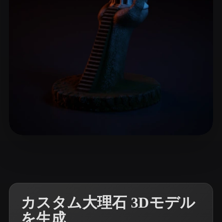
ComfyUI
21
スタイル
Abstract
Anime
Cartoon
Cel-Shaded
Fantasy
Flat
Gothic
Hand-Painted
Industrial
Isometric
Low Poly
Medieval
Minimalist
Modern
Organic
Photorealistic
3 いいね
Montemoino Jacques
Pixel Art
Realistic
Retro
Stylized
Voxel
カスタム大理石 3Dモデル
を生成