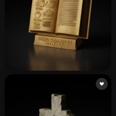
ComfyUI
21
スタイル
Abstract
Anime
Cartoon
Cel-Shaded
Fantasy
Flat
Gothic
Hand-Painted
Industrial
Isometric
Low Poly
Medieval
Minimalist
Modern
Organic
Photorealistic
67 いいね
angel es gay
Pixel Art
Realistic
Retro
Stylized
Voxel