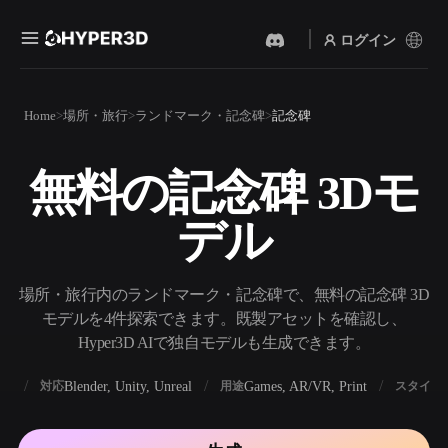
ログイン
製品
Home
場所・旅行
ランドマーク・記念碑
記念碑
機能
Rodin
ChatAvatar
API
無料の記念碑 3Dモ
画像から 3D
テキストから 3D
料金
写真をアップロードするだ
テキストプロンプトから3D
けで、3Dオブジェクトが瞬
デル
オブジェクトへ — 瞬時に。
時に完成。
リソース
AI 画像生成
AI 動画生成
シンプルなプロンプトか
テキストや画像から、AIで
場所・旅行内のランドマーク・記念碑で、無料の記念碑 3D
ら、高品質なビジュアルを
動画を作成。
生成。
モデルを4件探索できます。既製アセットを確認し、
コミュニティ
Hyper3D AIで独自モデルも生成できます。
API
私たちのクリエイティブAI
を、あなたのアプリやワー
BX
Blender, Unity, Unreal
Games, AR/VR, Print
対応
用途
スタイル
ストーリー
研究
ブログ
クフローに組み込みましょ
う。
OmniCraft