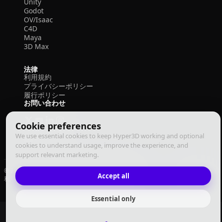
Unity
Godot
OV/Isaac
C4D
Maya
3D Max
法律
利用規約
プライバシーポリシー
履行ポリシー
お問い合わせ
Cookie preferences
We use essential cookies to keep Hyper3D working and optional
cookies to understand usage, improve the experience, and
support relevant marketing.
© 2026 Deemos Corporation. All rights reserved
Accept all
利用規約
プライバシーポリシー
履行ポリシー
日本語
Essential only