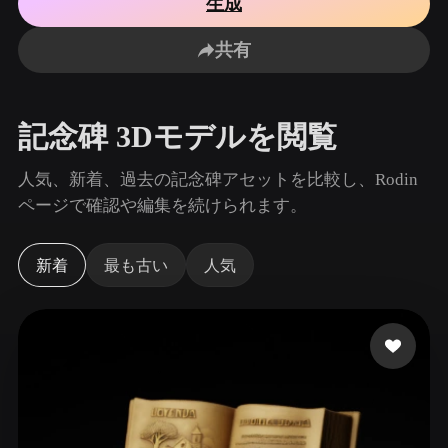
生成
ユースケース
AI画像リミックス
AI HDRIジェネレーター
3Dメッ
3D Printing
Animation
共有
AI画像エンハンサー
3Dモデル検索エンジン
Game
Automotive
Development
Design
AIテクスチャジェネレーター
SVGから3Dへの変換ツール
記念碑 3Dモデルを閲覧
NFT Creation
E-commerce
Character
人気、新着、過去の記念碑アセットを比較し、Rodin
VR/AR
Design
ページで確認や編集を続けられます。
Metaverse
Jewelry Design
新着
最も古い
人気
Mechanical
Engineering
プラグイン
Blender
Unity
Unreal
Godot
Maya
3DS Max