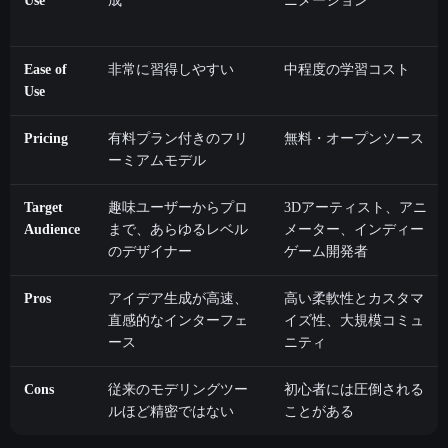
Use
成
ニメーション
Ease of
非常に習得しやすい
中程度の学習コスト
Use
Pricing
有料プラン付きのフリ
無料・オープンソース
ーミアムモデル
Target
趣味ユーザーからプロ
3Dアーティスト、アニ
Audience
まで、あらゆるレベル
メーター、インディー
のデザイナー
ゲーム開発者
Pros
アイデア生成が高速、
高い柔軟性とカスタマ
直感的なインターフェ
イズ性、大規模コミュ
ース
ニティ
Cons
従来のモデリングツー
初心者には圧倒される
ルほど精密ではない
ことがある