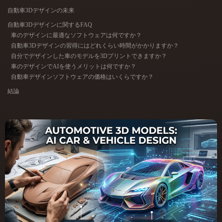
ComfyUI
自動車3Dデザインの未来
自動車3Dデザインに関するFAQ
車のデザインに最適なソフトウェアは何ですか？
21
スタイル
自動車3Dデザインの習得にはどれくらい時間がかかりますか？
Abstract
Anime
Cartoon
Cel-Shaded
自分でデザインした車のモデルを3Dプリントできますか？
車のデザインでAIを使うメリットは何ですか？
自動車デザインソフトウェアの価格はいくらですか？
Fantasy
Flat
Gothic
Hand-Painted
結論
Industrial
Isometric
Low Poly
Medieval
Minimalist
Modern
Organic
Photorealistic
Pixel Art
Realistic
Retro
Stylized
Voxel