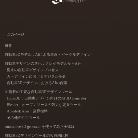
2026年5月15日
ユースケース
AI画像リミックス
AI HDRIジェネレーター
3Dメッ
3D Printing
Animation
AI画像エンハンサー
3Dモデル検索エンジン
Game
Automotive
Development
Design
AIテクスチャジェネレーター
SVGから3Dへの変換ツール
このページ
NFT Creation
E-commerce
概要
Character
自動車3Dモデル：AIによる車両・ビークルデザイン
VR/AR
Design
自動車デザインの進化：クレイモデルからAIへ
Metaverse
Jewelry Design
従来の自動車デザインプロセス
カーデザインにおけるデジタル革命
Mechanical
自動車3DデザインにおけるAIの台頭
Engineering
AI搭載の主要な自動車3Dデザインツール
Hyper3D：自動車デザイン向けのAI 3D Generator
プラグイン
Blender：オープンソースの強力な定番ツール
Autodesk Alias：業界標準
Blender
Unity
Unreal
その他の注目ツール
automotive 3D generator を使ってみた実体験
Godot
Maya
3DS Max
自動車3Dデザインツールの客観的比較