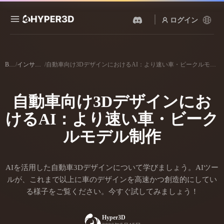
ログイン
製品
機能
Blog
/
インサイト
/
自動車向け3DデザインにおけるAI：より速い車・ビークルモデル制作
Rodin
ChatAvatar
API
画像から 3D
テキストから 3D
自動車向け3Dデザインにお
料金
写真をアップロードするだ
テキストプロンプトから3D
けで、3Dオブジェクトが瞬
オブジェクトへ — 瞬時に。
けるAI：より速い車・ビーク
時に完成。
リソース
AI 画像生成
ルモデル制作
AI 動画生成
シンプルなプロンプトか
テキストや画像から、AIで
ら、高品質なビジュアルを
動画を作成。
生成。
コミュニティ
AIを活用した自動車3Dデザインについて学びましょう。AIツー
API
ルが、これまで以上に車のデザインを高速かつ創造的にしてい
私たちのクリエイティブAI
を、あなたのアプリやワー
る様子をご覧ください。今すぐ試してみましょう！
ストーリー
研究
ブログ
クフローに組み込みましょ
う。
Hyper3D
OmniCraft