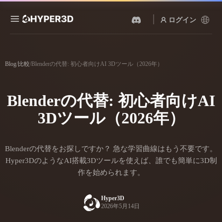
ログイン
製品
機能
Blog
/
比較
/
Blenderの代替: 初心者向けAI 3Dツール（2026年）
Rodin
ChatAvatar
API
画像から 3D
テキストから 3D
Blenderの代替: 初心者向けAI
料金
写真をアップロードするだ
テキストプロンプトから3D
けで、3Dオブジェクトが瞬
オブジェクトへ — 瞬時に。
3Dツール（2026年）
時に完成。
リソース
AI 画像生成
AI 動画生成
シンプルなプロンプトか
テキストや画像から、AIで
ら、高品質なビジュアルを
Blenderの代替をお探しですか？ 急な学習曲線はもう不要です。
動画を作成。
生成。
コミュニティ
Hyper3DのようなAI搭載3Dツールを使えば、誰でも簡単に3D制
API
作を始められます。
私たちのクリエイティブAI
を、あなたのアプリやワー
ストーリー
研究
ブログ
クフローに組み込みましょ
Hyper3D
う。
2026年5月14日
OmniCraft