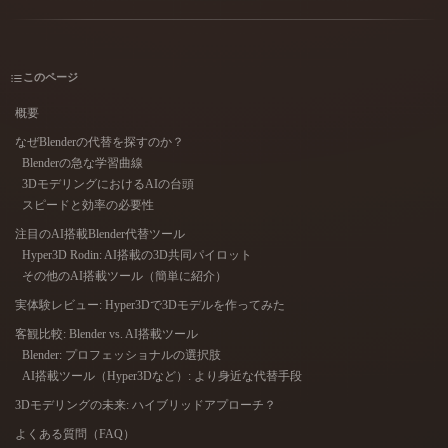
ユースケース
AI画像リミックス
AI HDRIジェネレーター
3Dメッ
3D Printing
Animation
AI画像エンハンサー
3Dモデル検索エンジン
このページ
Game
Automotive
Development
Design
AIテクスチャジェネレーター
SVGから3Dへの変換ツール
概要
NFT Creation
E-commerce
なぜBlenderの代替を探すのか？
Blenderの急な学習曲線
Character
VR/AR
3DモデリングにおけるAIの台頭
Design
スピードと効率の必要性
Metaverse
Jewelry Design
注目のAI搭載Blender代替ツール
Hyper3D Rodin: AI搭載の3D共同パイロット
Mechanical
その他のAI搭載ツール（簡単に紹介）
Engineering
実体験レビュー: Hyper3Dで3Dモデルを作ってみた
プラグイン
客観比較: Blender vs. AI搭載ツール
Blender: プロフェッショナルの選択肢
Blender
Unity
Unreal
AI搭載ツール（Hyper3Dなど）: より身近な代替手段
3Dモデリングの未来: ハイブリッドアプローチ？
Godot
Maya
3DS Max
よくある質問（FAQ）