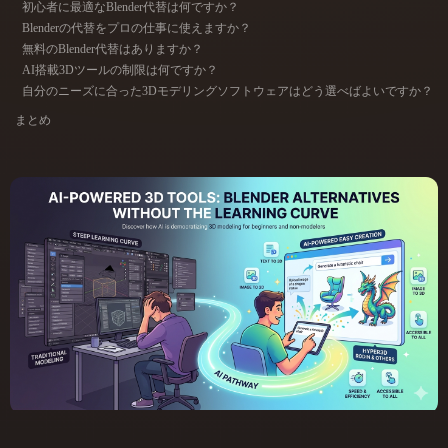
初心者に最適なBlender代替は何ですか？
ComfyUI
Blenderの代替をプロの仕事に使えますか？
無料のBlender代替はありますか？
AI搭載3Dツールの制限は何ですか？
21
スタイル
自分のニーズに合った3Dモデリングソフトウェアはどう選べばよいですか？
Abstract
Anime
Cartoon
Cel-Shaded
まとめ
Fantasy
Flat
Gothic
Hand-Painted
Industrial
Isometric
Low Poly
Medieval
Minimalist
Modern
Organic
Photorealistic
Pixel Art
Realistic
Retro
Stylized
Voxel