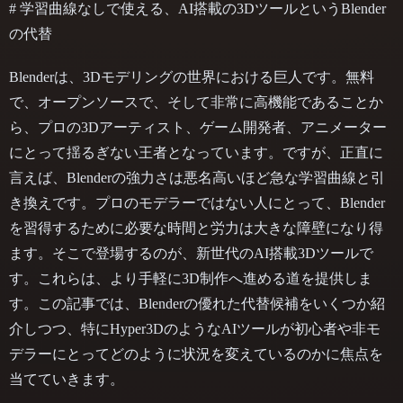
# 学習曲線なしで使える、AI搭載の3DツールというBlender
の代替
Blenderは、3Dモデリングの世界における巨人です。無料
で、オープンソースで、そして非常に高機能であることか
ら、プロの3Dアーティスト、ゲーム開発者、アニメーター
にとって揺るぎない王者となっています。ですが、正直に
言えば、Blenderの強力さは悪名高いほど急な学習曲線と引
き換えです。プロのモデラーではない人にとって、Blender
を習得するために必要な時間と労力は大きな障壁になり得
ます。そこで登場するのが、新世代のAI搭載3Dツールで
す。これらは、より手軽に3D制作へ進める道を提供しま
す。この記事では、Blenderの優れた代替候補をいくつか紹
介しつつ、特にHyper3DのようなAIツールが初心者や非モ
デラーにとってどのように状況を変えているのかに焦点を
当てていきます。