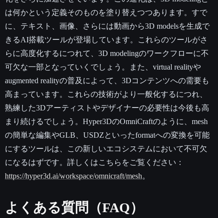
は何かという定義そのものを塗り替えつつあります。すで
に、テキスト、画像、さらには動画から3D modelsを生成で
きるAI搭載ツールが登場しています。これらのツールがさ
らに高度化するにつれて、3D modelingのワークフローに不
可欠な一部となっていくでしょう。また、virtual realityや
augmented realityの普及によって、3Dコンテンツへの需要も
高まっています。これらの技術がより一般化するにつれ、
熟練した3Dアーティストやデザイナーの必要性は今後も高
まり続けるでしょう。Hyper3DのOmniCraftのように、mesh
の簡単な編集やGLB、USDZといったformatへの変換を可能
にするツールは、この新しいエコシステムにおいて不可欠
になるはずです。詳しくはこちらをご覧ください：
https://hyper3d.ai/workspace/omnicraft/mesh
。
よくある質問（FAQ）