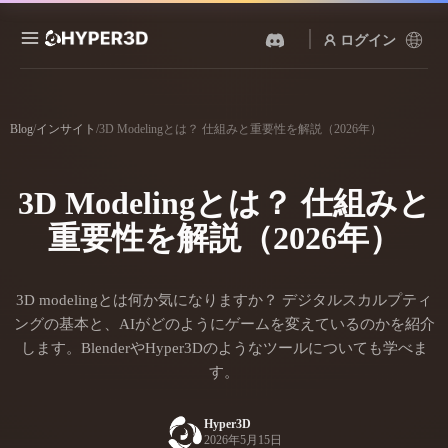
ログイン
製品
機能
Blog
/
インサイト
/
3D Modelingとは？ 仕組みと重要性を解説（2026年）
Rodin
ChatAvatar
API
画像から 3D
テキストから 3D
3D Modelingとは？ 仕組みと
料金
写真をアップロードするだ
テキストプロンプトから3D
けで、3Dオブジェクトが瞬
オブジェクトへ — 瞬時に。
重要性を解説（2026年）
時に完成。
リソース
AI 画像生成
AI 動画生成
シンプルなプロンプトか
テキストや画像から、AIで
ら、高品質なビジュアルを
3D modelingとは何か気になりますか？ デジタルスカルプティ
動画を作成。
生成。
コミュニティ
ングの基本と、AIがどのようにゲームを変えているのかを紹介
API
します。BlenderやHyper3Dのようなツールについても学べま
私たちのクリエイティブAI
す。
を、あなたのアプリやワー
ストーリー
研究
ブログ
クフローに組み込みましょ
う。
Hyper3D
2026年5月15日
OmniCraft