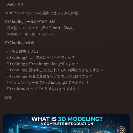
ComfyUI
医療と科学
AI 3D Modelingツールを実際に使ってみた体験
21
スタイル
3D Modelingツールの客観的比較
従来型ソフトウェア（例：Blender、Maya）
Abstract
Anime
Cartoon
Cel-Shaded
AI搭載ツール（例：Hyper3D）
3D Modelingの未来
Fantasy
Flat
Gothic
Hand-Painted
よくある質問（FAQ）
3D modelingとは、簡単に言うと何ですか？
Industrial
Isometric
Low Poly
Medieval
2D modelingと3D modelingの違いは何ですか？
3D modelingを習得するにはどれくらい時間がかかりますか？
3D modeling初心者に最適なソフトウェアは何ですか？
Minimalist
Modern
Organic
Photorealistic
どんなコンピュータでも3D modelingはできますか？
3D modelerのキャリアの見通しはどうですか？
Pixel Art
Realistic
Retro
Stylized
結論
Voxel