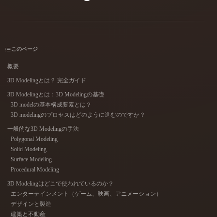
ユースケース
AI画像リミックス
AI HDRIジェネレーター
3Dメッ
3D Printing
Animation
AI画像エンハンサー
3Dモデル検索エンジン
Game
Automotive
Development
Design
AIテクスチャジェネレーター
SVGから3Dへの変換ツール
このページ
NFT Creation
E-commerce
概要
3D Modelingとは？ 完全ガイド
Character
VR/AR
Design
3D Modelingとは：3D Modelingの基礎
3D modelの基本構成要素とは？
Metaverse
Jewelry Design
3D modelingのプロセスはどのように進むのですか？
Mechanical
一般的な3D Modelingの手法
Engineering
Polygonal Modeling
Solid Modeling
Surface Modeling
プラグイン
Procedural Modeling
Blender
Unity
Unreal
3D Modelingはどこで使われているのか？
エンターテインメント（ゲーム、映画、アニメーション）
Godot
Maya
3DS Max
デザインと製造
建築と不動産