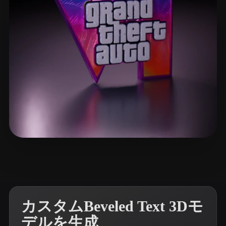
ComfyUI
21
スタイル
Abstract
Anime
Cartoon
Cel-Shaded
Fantasy
Flat
Gothic
Hand-Painted
Industrial
Isometric
Low Poly
Medieval
Minimalist
Modern
Organic
Photorealistic
8 いいね
ggflick7
Pixel Art
Realistic
Retro
Stylized
Voxel
カスタムBeveled Text 3Dモ
デルを生成