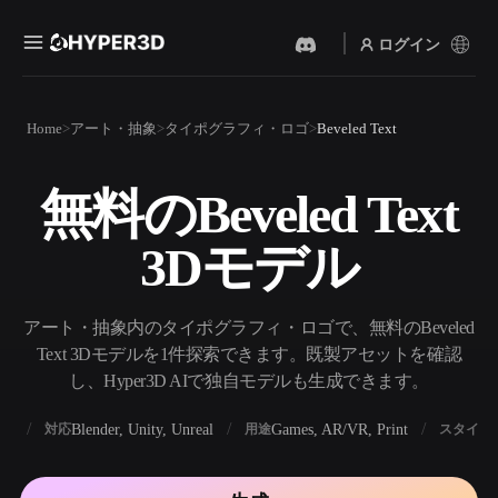
ログイン
製品
Home
アート・抽象
タイポグラフィ・ロゴ
Beveled Text
機能
Rodin
ChatAvatar
API
無料のBeveled Text
画像から 3D
テキストから 3D
料金
写真をアップロードするだ
テキストプロンプトから3D
けで、3Dオブジェクトが瞬
3Dモデル
オブジェクトへ — 瞬時に。
時に完成。
リソース
AI 画像生成
AI 動画生成
シンプルなプロンプトか
テキストや画像から、AIで
アート・抽象内のタイポグラフィ・ロゴで、無料のBeveled
ら、高品質なビジュアルを
動画を作成。
生成。
Text 3Dモデルを1件探索できます。既製アセットを確認
コミュニティ
し、Hyper3D AIで独自モデルも生成できます。
API
私たちのクリエイティブAI
を、あなたのアプリやワー
BX
Blender, Unity, Unreal
Games, AR/VR, Print
対応
用途
スタイル
ストーリー
研究
ブログ
クフローに組み込みましょ
う。
OmniCraft